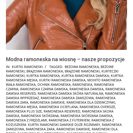
Modna ramoneska na wiosnę – nasze propozycje
2025-
IN:
KURTKI RAMONESKI
TAGGED:
BEŻOWA RAMONESKA
,
BEŻOWE
RAMONESKI
,
BRĄZOWA RAMONESKA
,
BRĄZOWE RAMONESKI
,
KURTECZKI
01-
RAMONESKI
,
KURTKA RAMONESKA
,
KURTKA RAMONESKA DAMSKA
,
KURTKA
30
RAMONESKA MĘSKA
,
KURTKI RAMONESKA DAMSKA
,
MOHITO RAMONESKA
BIAŁA RAMONESKA
,
OCHNIK RAMONESKA
,
RAMONESKA
,
RAMONESKA
CZARNA
,
RAMONESKA CZARNA DAMSKA
,
RAMONESKA DAMSKA
,
RAMONESKA
DAMSKA RESERVED
,
RAMONESKA DAMSKA SKÓRA NATURALNA
,
RAMONESKA
DAMSKA WYPRZEDAŻ
,
RAMONESKA DAMSKA ZAMSZOWA
,
RAMONESKA
DAMSKA ZARA
,
RAMONESKA DAMSKIE
,
RAMONESKA DLA DZIEWCZYNKI
,
RAMONESKA MĘSKA
,
RAMONESKA OCIEPLANA
,
RAMONESKA OVERSIZE
,
RAMONESKA PLUS SIZE
,
RAMONESKA RESERVED
,
RAMONESKA SKORA
DAMSKA
,
RAMONESKA SKÓRZANA
,
RAMONESKA SKÓRZANA DAMSKA
,
RAMONESKA Z FRĘDZLAMI
,
RAMONESKA Z FUTERKIEM
,
RAMONESKA Z
KOŻUSZKIEM. KURTKI RAMONESKI DAMSKIE DUŻE ROZMIARY
,
RAMONESKA
ZAMSZOWA
,
RAMONESKA ZARA
,
RAMONESKI DAMSKIE
,
RAMONESKI DLA