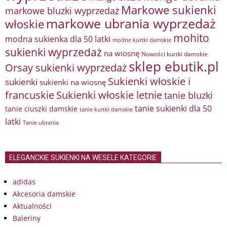
Markowe sukienki
markowe bluzki wyprzedaż
markowe ubrania wyprzedaż
włoskie
mohito
modna sukienka dla 50 latki
modne kurtki damskie
sukienki wyprzedaż
na wiosnę
Nowości kurtki damskie
sklep ebutik.pl
Orsay sukienki wyprzedaż
Sukienki włoskie i
sukienki
sukienki na wiosnę
francuskie
Sukienki włoskie letnie
tanie bluzki
tanie sukienki dla 50
tanie ciuszki damskie
tanie kurtki damskie
latki
Tanie ubrania
ELEGANCKIE SUKIENKI NA WESELE KATEGORIE
adidas
Akcesoria damskie
Aktualności
Baleriny