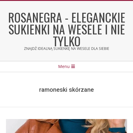
Skip
to
ROSANEGRA - ELEGANCKIE
content
SUKIENKI NA WESELE I NIE
TYLKO
ZNAJDŹ IDEALNĄ SUKIENKĘ NA WESELE DLA SIEBIE
Secondary
Menu
Navigation
Menu
ramoneski skórzane