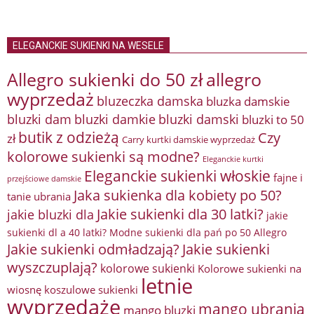
ELEGANCKIE SUKIENKI NA WESELE
Allegro sukienki do 50 zł
allegro
wyprzedaż
bluzeczka damska
bluzka damskie
bluzki damkie
bluzki dam
bluzki damski
bluzki to 50
butik z odzieżą
Czy
zł
Carry kurtki damskie wyprzedaż
kolorowe sukienki są modne?
Eleganckie kurtki
Eleganckie sukienki włoskie
fajne i
przejściowe damskie
Jaka sukienka dla kobiety po 50?
tanie ubrania
Jakie sukienki dla 30 latki?
jakie bluzki dla
jakie
sukienki dl a 40 latki? Modne sukienki dla pań po 50 Allegro
Jakie sukienki odmładzają?
Jakie sukienki
wyszczuplają?
kolorowe sukienki
Kolorowe sukienki na
letnie
wiosnę
koszulowe sukienki
wyprzedaże
mango ubrania
mango bluzki