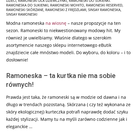
DZIECI
,
RAMONESKI DLA DZIEWCZYNKI
,
RAMONESKI DO SUKIENKI.
RAMONESKA DO SUKIENKI
,
RAMONESKI MOHITO
,
RAMONESKI RESERVED
,
RAMONESKI SKÓRZANE
,
RAMONESKI Z FRĘDZLAMI
,
SINSAY RAMONESKA
,
SINSAY RAMONESKI
Modna ramoneska
na wiosnę
– nasze propozycje na ten
sezon. Ramoneski to niekwestionowany modowy hit. My
również je uwielbiamy. Właśnie dlatego w szerokim
asortymencie naszego sklepu internetowego eButik
znajdziecie całe mnóstwo modeli. Do wyboru, do koloru – i to
dosłownie!
Ramoneska – ta kurtka nie ma sobie
równych!
Prawda jest taka, że ramoneski są w modzie od dawna i na
długo w trendach pozostaną. Skórzana ( czy też wykonana ze
skóry ekologicznej) kurteczka potrafi naprawdę dodać szyku
każdej stylizacji. Mamy tu na myśli zarówno codzienne jak i
eleganckie …