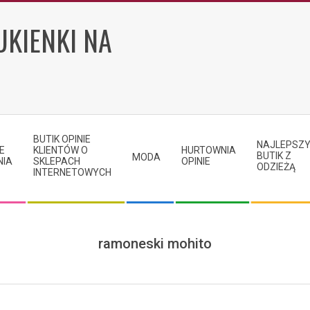
UKIENKI NA
BUTIK OPINIE
NAJLEPSZ
E
KLIENTÓW O
HURTOWNIA
BUTIK Z
MODA
NIA
SKLEPACH
OPINIE
ODZIEŻĄ
INTERNETOWYCH
ramoneski mohito