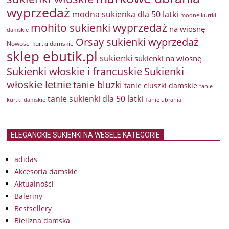
wyprzedaż
modna sukienka dla 50 latki
modne kurtki
mohito sukienki wyprzedaż
na wiosnę
damskie
Orsay sukienki wyprzedaż
Nowości kurtki damskie
sklep ebutik.pl
sukienki
sukienki na wiosnę
Sukienki włoskie i francuskie
Sukienki
włoskie letnie
tanie bluzki
tanie ciuszki damskie
tanie
tanie sukienki dla 50 latki
kurtki damskie
Tanie ubrania
ELEGANCKIE SUKIENKI NA WESELE KATEGORIE
adidas
Akcesoria damskie
Aktualności
Baleriny
Bestsellery
Bielizna damska