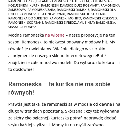
RAMONESKA Z FRĘDZLAMI
,
RAMONESKA Z FUTERKIEM
,
RAMONESKA Z
KOŻUSZKIEM. KURTKI RAMONESKI DAMSKIE DUŻE ROZMIARY
,
RAMONESKA
ZAMSZOWA
,
RAMONESKA ZARA
,
RAMONESKI DAMSKIE
,
RAMONESKI DLA
DZIECI
,
RAMONESKI DLA DZIEWCZYNKI
,
RAMONESKI DO SUKIENKI.
RAMONESKA DO SUKIENKI
,
RAMONESKI MOHITO
,
RAMONESKI RESERVED
,
RAMONESKI SKÓRZANE
,
RAMONESKI Z FRĘDZLAMI
,
SINSAY RAMONESKA
,
SINSAY RAMONESKI
Modna ramoneska
na wiosnę
– nasze propozycje na ten
sezon. Ramoneski to niekwestionowany modowy hit. My
również je uwielbiamy. Właśnie dlatego w szerokim
asortymencie naszego sklepu internetowego eButik
znajdziecie całe mnóstwo modeli. Do wyboru, do koloru – i
to dosłownie!
Ramoneska – ta kurtka nie ma sobie
równych!
Prawda jest taka, że ramoneski są w modzie od dawna i na
długo w trendach pozostaną. Skórzana ( czy też wykonana
ze skóry ekologicznej) kurteczka potrafi naprawdę dodać
szyku każdej stylizacji. Mamy tu na myśli zarówno