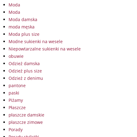
Moda
Moda
Moda damska
moda męska
Moda plus size
Modne sukienki na wesele
Niepowtarzalne sukienki na wesele
obuwie
Odzież damska
Odzież plus size
Odzież z denimu
pantone
paski
Piżamy
Płaszcze
płaszcze damskie
płaszcze zimowe
Porady
Porady stylistki