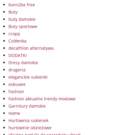
born2be free
Buty
buty damskie
Buty sportowe
cropp
Czółenka
decathlon alternatywa
DODATKI
Dresy damskie
drogeria
eleganckie sukienki
eobuwie
Fashion
Fashion aktualne trendy modowe
Garnitury damskie
Home
Hurtownia sukienek
hurtownie odzieżowe
idealne portale do sprzedaży ubrań