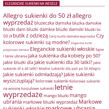
ELEGANCKIE SUKIENKI NA WESELE
Allegro sukienki do 50 zł
allegro
wyprzedaż
bluzeczka damska
bluzka damskie
bluzki damkie
bluzki dam
bluzki damski
bluzki to
butik z odzieżą
Czy
50 zł
Carry kurtki damskie wyprzedaż
kolorowe sukienki są modne?
Eleganckie kurtki
Eleganckie sukienki włoskie
fajne
przejściowe damskie
Jaka sukienka dla kobiety po 50?
i tanie ubrania
Jakie sukienki dla 30 latki?
jakie bluzki dla
jakie
sukienki dl a 40 latki? Modne sukienki dla pań po 50 Allegro
Jakie sukienki odmładzają?
Jakie sukienki
wyszczuplają?
kolorowe sukienki
Kolorowe sukienki
letnie
na wiosnę
koszulowe sukienki
wyprzedaże
mango
mango bluzki
Markowe
ubrania
markowe bluzki wyprzedaż
markowe ubrania
sukienki włoskie