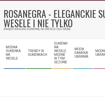
Skip
to
ROSANEGRA - ELEGANCKIE S
content
WESELE I NIE TYLKO
ZNAJDŹ IDEALNĄ SUKIENKĘ NA WESELE DLA SIEBIE
Secondary
SUKIENKI
Navigation
MODNA
NA
MODA
SUKIENKA
TRENDY W
WESELE
MODN
Menu
DAMSKA
NA
SUKIENKACH
MODNE
UBRA
UBRANIA
WESELE
W TYM
SEZONIE