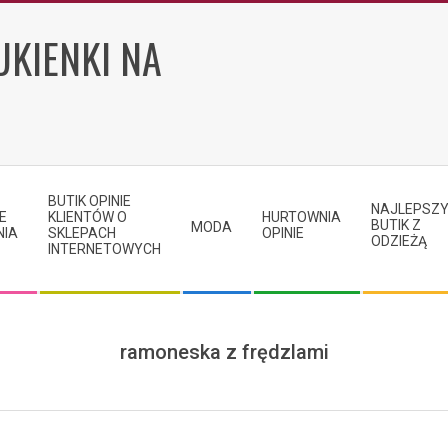
UKIENKI NA
BUTIK OPINIE
NAJLEPSZ
E
KLIENTÓW O
HURTOWNIA
BUTIK Z
MODA
NIA
SKLEPACH
OPINIE
ODZIEŻĄ
INTERNETOWYCH
ramoneska z frędzlami