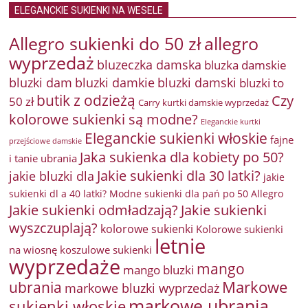
ELEGANCKIE SUKIENKI NA WESELE
Allegro sukienki do 50 zł
allegro
wyprzedaż
bluzeczka damska
bluzka damskie
bluzki damkie
bluzki dam
bluzki damski
bluzki to
butik z odzieżą
Czy
50 zł
Carry kurtki damskie wyprzedaż
kolorowe sukienki są modne?
Eleganckie kurtki
Eleganckie sukienki włoskie
fajne
przejściowe damskie
Jaka sukienka dla kobiety po 50?
i tanie ubrania
Jakie sukienki dla 30 latki?
jakie bluzki dla
jakie
sukienki dl a 40 latki? Modne sukienki dla pań po 50 Allegro
Jakie sukienki odmładzają?
Jakie sukienki
wyszczuplają?
kolorowe sukienki
Kolorowe sukienki
letnie
na wiosnę
koszulowe sukienki
wyprzedaże
mango
mango bluzki
Markowe
ubrania
markowe bluzki wyprzedaż
markowe ubrania
sukienki włoskie