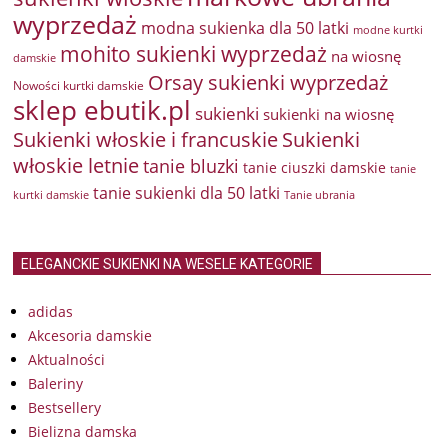
wyprzedaż
modna sukienka dla 50 latki
modne kurtki
mohito sukienki wyprzedaż
na wiosnę
damskie
Orsay sukienki wyprzedaż
Nowości kurtki damskie
sklep ebutik.pl
sukienki
sukienki na wiosnę
Sukienki włoskie i francuskie
Sukienki
włoskie letnie
tanie bluzki
tanie ciuszki damskie
tanie
tanie sukienki dla 50 latki
kurtki damskie
Tanie ubrania
ELEGANCKIE SUKIENKI NA WESELE KATEGORIE
adidas
Akcesoria damskie
Aktualności
Baleriny
Bestsellery
Bielizna damska