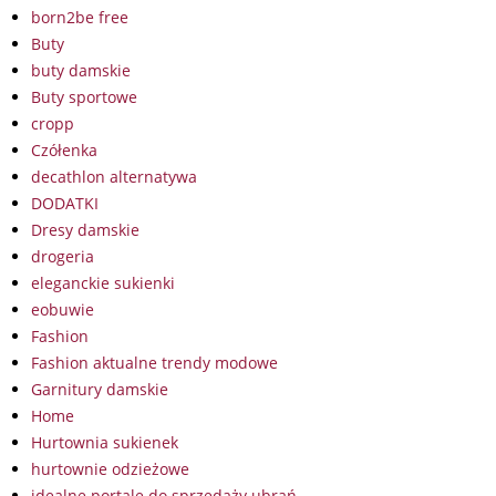
born2be free
Buty
buty damskie
Buty sportowe
cropp
Czółenka
decathlon alternatywa
DODATKI
Dresy damskie
drogeria
eleganckie sukienki
eobuwie
Fashion
Fashion aktualne trendy modowe
Garnitury damskie
Home
Hurtownia sukienek
hurtownie odzieżowe
idealne portale do sprzedaży ubrań