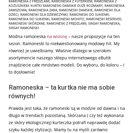
RAMONESKA Z FRĘDZLAMI
,
RAMONESKA Z FUTERKIEM
,
RAMONESKA Z
KOŻUSZKIEM. KURTKI RAMONESKI DAMSKIE DUŻE ROZMIARY
,
RAMONESKA
ZAMSZOWA
,
RAMONESKA ZARA
,
RAMONESKI DAMSKIE
,
RAMONESKI DLA
DZIECI
,
RAMONESKI DLA DZIEWCZYNKI
,
RAMONESKI DO SUKIENKI.
RAMONESKA DO SUKIENKI
,
RAMONESKI MOHITO
,
RAMONESKI RESERVED
,
RAMONESKI SKÓRZANE
,
RAMONESKI Z FRĘDZLAMI
,
SINSAY RAMONESKA
,
SINSAY RAMONESKI
Modna ramoneska
na wiosnę
– nasze propozycje na ten
sezon. Ramoneski to niekwestionowany modowy hit. My
również je uwielbiamy. Właśnie dlatego w szerokim
asortymencie naszego sklepu internetowego eButik
znajdziecie całe mnóstwo modeli. Do wyboru, do koloru – i
to dosłownie!
Ramoneska – ta kurtka nie ma sobie
równych!
Prawda jest taka, że ramoneski są w modzie od dawna i na
długo w trendach pozostaną. Skórzana ( czy też wykonana
ze skóry ekologicznej) kurteczka potrafi naprawdę dodać
szyku każdej stylizacji. Mamy tu na myśli zarówno