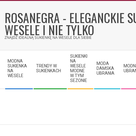
Skip
to
ROSANEGRA - ELEGANCKIE S
content
WESELE I NIE TYLKO
ZNAJDŹ IDEALNĄ SUKIENKĘ NA WESELE DLA SIEBIE
Secondary
SUKIENKI
Navigation
MODNA
NA
MODA
SUKIENKA
TRENDY W
WESELE
MODN
Menu
DAMSKA
NA
SUKIENKACH
MODNE
UBRA
UBRANIA
WESELE
W TYM
SEZONIE