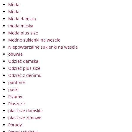
Moda
Moda
Moda damska
moda męska
Moda plus size
Modne sukienki na wesele
Niepowtarzalne sukienki na wesele
obuwie
Odzież damska
Odzież plus size
Odzież z denimu
pantone
paski
Piżamy
Płaszcze
płaszcze damskie
płaszcze zimowe
Porady
Porady stylistki