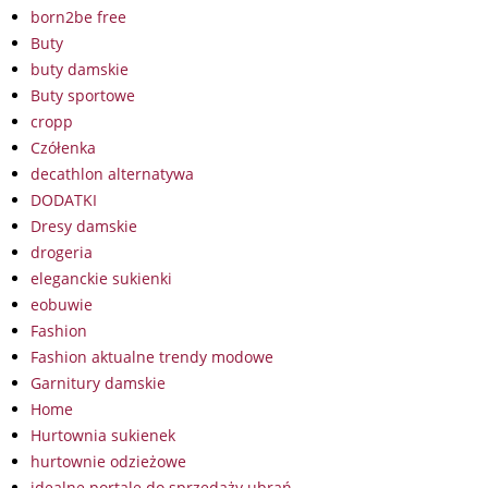
born2be free
Buty
buty damskie
Buty sportowe
cropp
Czółenka
decathlon alternatywa
DODATKI
Dresy damskie
drogeria
eleganckie sukienki
eobuwie
Fashion
Fashion aktualne trendy modowe
Garnitury damskie
Home
Hurtownia sukienek
hurtownie odzieżowe
idealne portale do sprzedaży ubrań