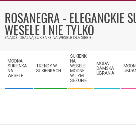
Skip
to
ROSANEGRA - ELEGANCKIE S
content
WESELE I NIE TYLKO
ZNAJDŹ IDEALNĄ SUKIENKĘ NA WESELE DLA SIEBIE
Secondary
SUKIENKI
Navigation
MODNA
NA
MODA
SUKIENKA
TRENDY W
WESELE
MODN
Menu
DAMSKA
NA
SUKIENKACH
MODNE
UBRA
UBRANIA
WESELE
W TYM
SEZONIE