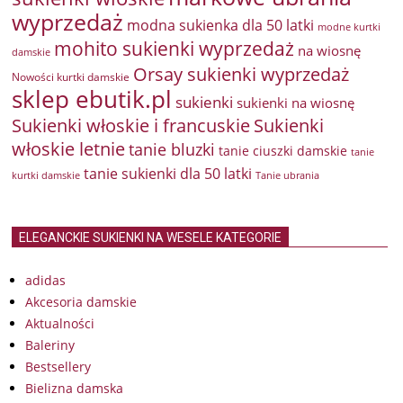
wyprzedaż
modna sukienka dla 50 latki
modne kurtki
mohito sukienki wyprzedaż
na wiosnę
damskie
Orsay sukienki wyprzedaż
Nowości kurtki damskie
sklep ebutik.pl
sukienki
sukienki na wiosnę
Sukienki włoskie i francuskie
Sukienki
włoskie letnie
tanie bluzki
tanie ciuszki damskie
tanie
tanie sukienki dla 50 latki
kurtki damskie
Tanie ubrania
ELEGANCKIE SUKIENKI NA WESELE KATEGORIE
adidas
Akcesoria damskie
Aktualności
Baleriny
Bestsellery
Bielizna damska