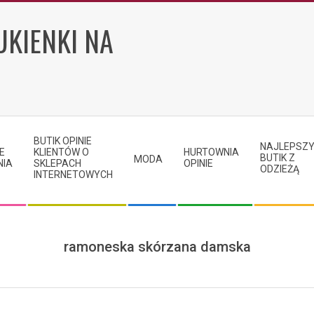
UKIENKI NA
BUTIK OPINIE
NAJLEPSZ
E
KLIENTÓW O
HURTOWNIA
BUTIK Z
MODA
NIA
SKLEPACH
OPINIE
ODZIEŻĄ
INTERNETOWYCH
ramoneska skórzana damska