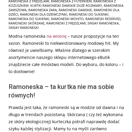
RAMONESKA Z FRĘDZLAMI
,
RAMONESKA Z FUTERKIEM
,
RAMONESKA Z
KOŻUSZKIEM. KURTKI RAMONESKI DAMSKIE DUŻE ROZMIARY
,
RAMONESKA
ZAMSZOWA
,
RAMONESKA ZARA
,
RAMONESKI DAMSKIE
,
RAMONESKI DLA
DZIECI
,
RAMONESKI DLA DZIEWCZYNKI
,
RAMONESKI DO SUKIENKI.
RAMONESKA DO SUKIENKI
,
RAMONESKI MOHITO
,
RAMONESKI RESERVED
,
RAMONESKI SKÓRZANE
,
RAMONESKI Z FRĘDZLAMI
,
SINSAY RAMONESKA
,
SINSAY RAMONESKI
Modna ramoneska
na wiosnę
– nasze propozycje na ten
sezon. Ramoneski to niekwestionowany modowy hit. My
również je uwielbiamy. Właśnie dlatego w szerokim
asortymencie naszego sklepu internetowego eButik
znajdziecie całe mnóstwo modeli. Do wyboru, do koloru – i
to dosłownie!
Ramoneska – ta kurtka nie ma sobie
równych!
Prawda jest taka, że ramoneski są w modzie od dawna i na
długo w trendach pozostaną. Skórzana ( czy też wykonana
ze skóry ekologicznej) kurteczka potrafi naprawdę dodać
szyku każdej stylizacji. Mamy tu na myśli zarówno