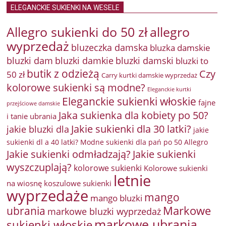
ELEGANCKIE SUKIENKI NA WESELE
Allegro sukienki do 50 zł
allegro
wyprzedaż
bluzeczka damska
bluzka damskie
bluzki damkie
bluzki dam
bluzki damski
bluzki to
butik z odzieżą
Czy
50 zł
Carry kurtki damskie wyprzedaż
kolorowe sukienki są modne?
Eleganckie kurtki
Eleganckie sukienki włoskie
fajne
przejściowe damskie
Jaka sukienka dla kobiety po 50?
i tanie ubrania
Jakie sukienki dla 30 latki?
jakie bluzki dla
jakie
sukienki dl a 40 latki? Modne sukienki dla pań po 50 Allegro
Jakie sukienki odmładzają?
Jakie sukienki
wyszczuplają?
kolorowe sukienki
Kolorowe sukienki
letnie
na wiosnę
koszulowe sukienki
wyprzedaże
mango
mango bluzki
Markowe
ubrania
markowe bluzki wyprzedaż
markowe ubrania
sukienki włoskie