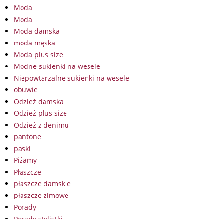
Moda
Moda
Moda damska
moda męska
Moda plus size
Modne sukienki na wesele
Niepowtarzalne sukienki na wesele
obuwie
Odzież damska
Odzież plus size
Odzież z denimu
pantone
paski
Piżamy
Płaszcze
płaszcze damskie
płaszcze zimowe
Porady
Porady stylistki