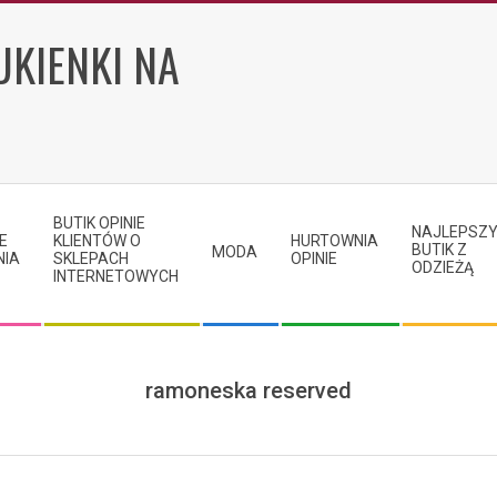
UKIENKI NA
BUTIK OPINIE
NAJLEPSZ
E
KLIENTÓW O
HURTOWNIA
BUTIK Z
MODA
NIA
SKLEPACH
OPINIE
ODZIEŻĄ
INTERNETOWYCH
ramoneska reserved