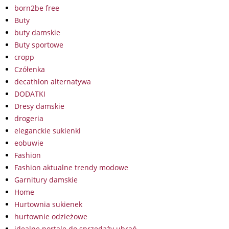
born2be free
Buty
buty damskie
Buty sportowe
cropp
Czółenka
decathlon alternatywa
DODATKI
Dresy damskie
drogeria
eleganckie sukienki
eobuwie
Fashion
Fashion aktualne trendy modowe
Garnitury damskie
Home
Hurtownia sukienek
hurtownie odzieżowe
idealne portale do sprzedaży ubrań