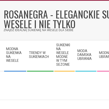
Skip
to
ROSANEGRA - ELEGANCKIE S
content
WESELE I NIE TYLKO
ZNAJDŹ IDEALNĄ SUKIENKĘ NA WESELE DLA SIEBIE
Secondary
SUKIENKI
Navigation
MODNA
NA
MODA
SUKIENKA
TRENDY W
WESELE
MODN
Menu
DAMSKA
NA
SUKIENKACH
MODNE
UBRA
UBRANIA
WESELE
W TYM
SEZONIE