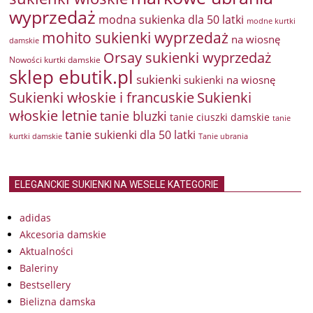
wyprzedaż
modna sukienka dla 50 latki
modne kurtki
mohito sukienki wyprzedaż
na wiosnę
damskie
Orsay sukienki wyprzedaż
Nowości kurtki damskie
sklep ebutik.pl
sukienki
sukienki na wiosnę
Sukienki włoskie i francuskie
Sukienki
włoskie letnie
tanie bluzki
tanie ciuszki damskie
tanie
tanie sukienki dla 50 latki
kurtki damskie
Tanie ubrania
ELEGANCKIE SUKIENKI NA WESELE KATEGORIE
adidas
Akcesoria damskie
Aktualności
Baleriny
Bestsellery
Bielizna damska