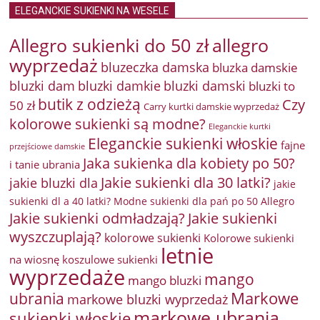
ELEGANCKIE SUKIENKI NA WESELE
Allegro sukienki do 50 zł
allegro
wyprzedaż
bluzeczka damska
bluzka damskie
bluzki damkie
bluzki dam
bluzki damski
bluzki to
butik z odzieżą
Czy
50 zł
Carry kurtki damskie wyprzedaż
kolorowe sukienki są modne?
Eleganckie kurtki
Eleganckie sukienki włoskie
fajne
przejściowe damskie
Jaka sukienka dla kobiety po 50?
i tanie ubrania
Jakie sukienki dla 30 latki?
jakie bluzki dla
jakie
sukienki dl a 40 latki? Modne sukienki dla pań po 50 Allegro
Jakie sukienki odmładzają?
Jakie sukienki
wyszczuplają?
kolorowe sukienki
Kolorowe sukienki
letnie
na wiosnę
koszulowe sukienki
wyprzedaże
mango
mango bluzki
Markowe
ubrania
markowe bluzki wyprzedaż
markowe ubrania
sukienki włoskie