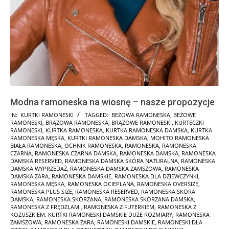
Modna ramoneska na wiosnę – nasze propozycje
2025-
IN:
KURTKI RAMONESKI
TAGGED:
BEŻOWA RAMONESKA
,
BEŻOWE
RAMONESKI
,
BRĄZOWA RAMONESKA
,
BRĄZOWE RAMONESKI
,
KURTECZKI
01-
RAMONESKI
,
KURTKA RAMONESKA
,
KURTKA RAMONESKA DAMSKA
,
KURTKA
30
RAMONESKA MĘSKA
,
KURTKI RAMONESKA DAMSKA
,
MOHITO RAMONESKA
BIAŁA RAMONESKA
,
OCHNIK RAMONESKA
,
RAMONESKA
,
RAMONESKA
CZARNA
,
RAMONESKA CZARNA DAMSKA
,
RAMONESKA DAMSKA
,
RAMONESKA
DAMSKA RESERVED
,
RAMONESKA DAMSKA SKÓRA NATURALNA
,
RAMONESKA
DAMSKA WYPRZEDAŻ
,
RAMONESKA DAMSKA ZAMSZOWA
,
RAMONESKA
DAMSKA ZARA
,
RAMONESKA DAMSKIE
,
RAMONESKA DLA DZIEWCZYNKI
,
RAMONESKA MĘSKA
,
RAMONESKA OCIEPLANA
,
RAMONESKA OVERSIZE
,
RAMONESKA PLUS SIZE
,
RAMONESKA RESERVED
,
RAMONESKA SKORA
DAMSKA
,
RAMONESKA SKÓRZANA
,
RAMONESKA SKÓRZANA DAMSKA
,
RAMONESKA Z FRĘDZLAMI
,
RAMONESKA Z FUTERKIEM
,
RAMONESKA Z
KOŻUSZKIEM. KURTKI RAMONESKI DAMSKIE DUŻE ROZMIARY
,
RAMONESKA
ZAMSZOWA
,
RAMONESKA ZARA
,
RAMONESKI DAMSKIE
,
RAMONESKI DLA