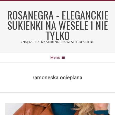
Skip
to
ROSANEGRA - ELEGANCKIE
content
SUKIENKI NA WESELE I NIE
TYLKO
ZNAJDŹ IDEALNĄ SUKIENKĘ NA WESELE DLA SIEBIE
Secondary
Menu
Navigation
Menu
ramoneska ocieplana