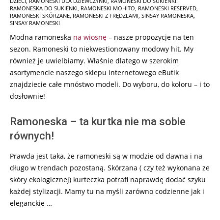
DZIECI
,
RAMONESKI DLA DZIEWCZYNKI
,
RAMONESKI DO SUKIENKI.
RAMONESKA DO SUKIENKI
,
RAMONESKI MOHITO
,
RAMONESKI RESERVED
,
RAMONESKI SKÓRZANE
,
RAMONESKI Z FRĘDZLAMI
,
SINSAY RAMONESKA
,
SINSAY RAMONESKI
Modna ramoneska
na wiosnę
– nasze propozycje na ten
sezon. Ramoneski to niekwestionowany modowy hit. My
również je uwielbiamy. Właśnie dlatego w szerokim
asortymencie naszego sklepu internetowego eButik
znajdziecie całe mnóstwo modeli. Do wyboru, do koloru – i to
dosłownie!
Ramoneska – ta kurtka nie ma sobie
równych!
Prawda jest taka, że ramoneski są w modzie od dawna i na
długo w trendach pozostaną. Skórzana ( czy też wykonana ze
skóry ekologicznej) kurteczka potrafi naprawdę dodać szyku
każdej stylizacji. Mamy tu na myśli zarówno codzienne jak i
eleganckie …