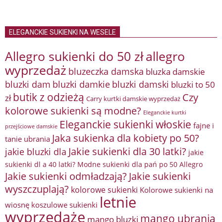
ELEGANCKIE SUKIENKI NA WESELE
Allegro sukienki do 50 zł
allegro
wyprzedaż
bluzeczka damska
bluzka damskie
bluzki damkie
bluzki dam
bluzki damski
bluzki to 50
butik z odzieżą
Czy
zł
Carry kurtki damskie wyprzedaż
kolorowe sukienki są modne?
Eleganckie kurtki
Eleganckie sukienki włoskie
fajne i
przejściowe damskie
Jaka sukienka dla kobiety po 50?
tanie ubrania
Jakie sukienki dla 30 latki?
jakie bluzki dla
jakie
sukienki dl a 40 latki? Modne sukienki dla pań po 50 Allegro
Jakie sukienki odmładzają?
Jakie sukienki
wyszczuplają?
kolorowe sukienki
Kolorowe sukienki na
letnie
wiosnę
koszulowe sukienki
wyprzedaże
mango ubrania
mango bluzki