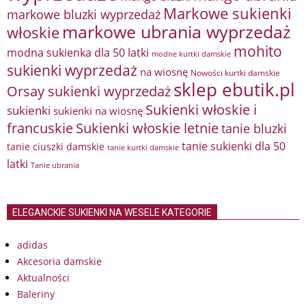
Markowe sukienki
markowe bluzki wyprzedaż
markowe ubrania wyprzedaż
włoskie
mohito
modna sukienka dla 50 latki
modne kurtki damskie
sukienki wyprzedaż
na wiosnę
Nowości kurtki damskie
sklep ebutik.pl
Orsay sukienki wyprzedaż
Sukienki włoskie i
sukienki
sukienki na wiosnę
francuskie
Sukienki włoskie letnie
tanie bluzki
tanie sukienki dla 50
tanie ciuszki damskie
tanie kurtki damskie
latki
Tanie ubrania
ELEGANCKIE SUKIENKI NA WESELE KATEGORIE
adidas
Akcesoria damskie
Aktualności
Baleriny