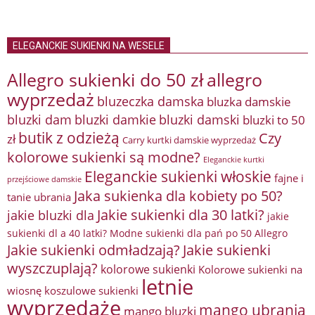
ELEGANCKIE SUKIENKI NA WESELE
Allegro sukienki do 50 zł
allegro
wyprzedaż
bluzeczka damska
bluzka damskie
bluzki damkie
bluzki dam
bluzki damski
bluzki to 50
butik z odzieżą
Czy
zł
Carry kurtki damskie wyprzedaż
kolorowe sukienki są modne?
Eleganckie kurtki
Eleganckie sukienki włoskie
fajne i
przejściowe damskie
Jaka sukienka dla kobiety po 50?
tanie ubrania
Jakie sukienki dla 30 latki?
jakie bluzki dla
jakie
sukienki dl a 40 latki? Modne sukienki dla pań po 50 Allegro
Jakie sukienki odmładzają?
Jakie sukienki
wyszczuplają?
kolorowe sukienki
Kolorowe sukienki na
letnie
wiosnę
koszulowe sukienki
wyprzedaże
mango ubrania
mango bluzki