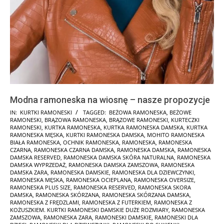
Modna ramoneska na wiosnę – nasze propozycje
2025-
IN:
KURTKI RAMONESKI
TAGGED:
BEŻOWA RAMONESKA
,
BEŻOWE
RAMONESKI
,
BRĄZOWA RAMONESKA
,
BRĄZOWE RAMONESKI
,
KURTECZKI
01-
RAMONESKI
,
KURTKA RAMONESKA
,
KURTKA RAMONESKA DAMSKA
,
KURTKA
30
RAMONESKA MĘSKA
,
KURTKI RAMONESKA DAMSKA
,
MOHITO RAMONESKA
BIAŁA RAMONESKA
,
OCHNIK RAMONESKA
,
RAMONESKA
,
RAMONESKA
CZARNA
,
RAMONESKA CZARNA DAMSKA
,
RAMONESKA DAMSKA
,
RAMONESKA
DAMSKA RESERVED
,
RAMONESKA DAMSKA SKÓRA NATURALNA
,
RAMONESKA
DAMSKA WYPRZEDAŻ
,
RAMONESKA DAMSKA ZAMSZOWA
,
RAMONESKA
DAMSKA ZARA
,
RAMONESKA DAMSKIE
,
RAMONESKA DLA DZIEWCZYNKI
,
RAMONESKA MĘSKA
,
RAMONESKA OCIEPLANA
,
RAMONESKA OVERSIZE
,
RAMONESKA PLUS SIZE
,
RAMONESKA RESERVED
,
RAMONESKA SKORA
DAMSKA
,
RAMONESKA SKÓRZANA
,
RAMONESKA SKÓRZANA DAMSKA
,
RAMONESKA Z FRĘDZLAMI
,
RAMONESKA Z FUTERKIEM
,
RAMONESKA Z
KOŻUSZKIEM. KURTKI RAMONESKI DAMSKIE DUŻE ROZMIARY
,
RAMONESKA
ZAMSZOWA
,
RAMONESKA ZARA
,
RAMONESKI DAMSKIE
,
RAMONESKI DLA