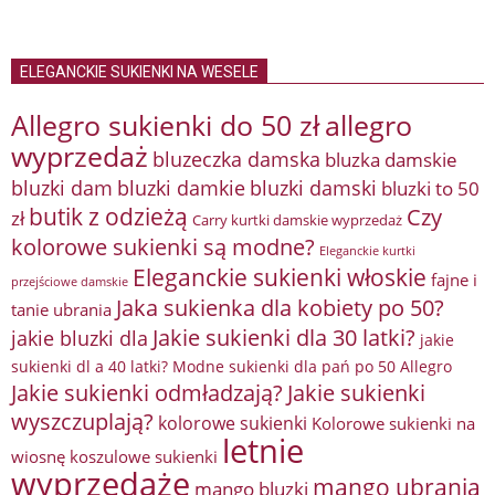
ELEGANCKIE SUKIENKI NA WESELE
Allegro sukienki do 50 zł
allegro
wyprzedaż
bluzeczka damska
bluzka damskie
bluzki damkie
bluzki dam
bluzki damski
bluzki to 50
butik z odzieżą
Czy
zł
Carry kurtki damskie wyprzedaż
kolorowe sukienki są modne?
Eleganckie kurtki
Eleganckie sukienki włoskie
fajne i
przejściowe damskie
Jaka sukienka dla kobiety po 50?
tanie ubrania
Jakie sukienki dla 30 latki?
jakie bluzki dla
jakie
sukienki dl a 40 latki? Modne sukienki dla pań po 50 Allegro
Jakie sukienki odmładzają?
Jakie sukienki
wyszczuplają?
kolorowe sukienki
Kolorowe sukienki na
letnie
wiosnę
koszulowe sukienki
wyprzedaże
mango ubrania
mango bluzki