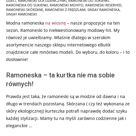
DZIECI
,
RAMONESKI DLA DZIEWCZYNKI
,
RAMONESKI DO SUKIENKI.
RAMONESKA DO SUKIENKI
,
RAMONESKI MOHITO
,
RAMONESKI RESERVED
,
RAMONESKI SKÓRZANE
,
RAMONESKI Z FRĘDZLAMI
,
SINSAY RAMONESKA
,
SINSAY RAMONESKI
Modna ramoneska
na wiosnę
– nasze propozycje na ten
sezon. Ramoneski to niekwestionowany modowy hit. My
również je uwielbiamy. Właśnie dlatego w szerokim
asortymencie naszego sklepu internetowego eButik
znajdziecie całe mnóstwo modeli. Do wyboru, do koloru – i to
dosłownie!
Ramoneska – ta kurtka nie ma sobie
równych!
Prawda jest taka, że ramoneski są w modzie od dawna i na
długo w trendach pozostaną. Skórzana ( czy też wykonana ze
skóry ekologicznej) kurteczka potrafi naprawdę dodać szyku
każdej stylizacji. Mamy tu na myśli zarówno codzienne jak i
eleganckie …