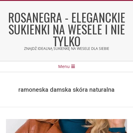
Skip
to
ROSANEGRA - ELEGANCKIE
content
SUKIENKI NA WESELE I NIE
TYLKO
ZNAJDŹ IDEALNĄ SUKIENKĘ NA WESELE DLA SIEBIE
Secondary
Menu
Navigation
Menu
ramoneska damska skóra naturalna