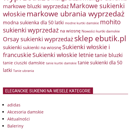
Markowe sukienki
markowe bluzki wyprzedaż
markowe ubrania wyprzedaż
włoskie
mohito
modna sukienka dla 50 latki
modne kurtki damskie
sukienki wyprzedaż
na wiosnę
Nowości kurtki damskie
sklep ebutik.pl
Orsay sukienki wyprzedaż
Sukienki włoskie i
sukienki
sukienki na wiosnę
francuskie
Sukienki włoskie letnie
tanie bluzki
tanie sukienki dla 50
tanie ciuszki damskie
tanie kurtki damskie
latki
Tanie ubrania
ELEGANCKIE SUKIENKI NA WESELE KATEGORIE
adidas
Akcesoria damskie
Aktualności
Baleriny