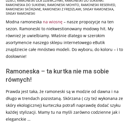
DZIECI
,
RAMONESKI DLA DZIEWCZYNKI
,
RAMONESKI DO SUKIENKI.
RAMONESKA DO SUKIENKI
,
RAMONESKI MOHITO
,
RAMONESKI RESERVED
,
RAMONESKI SKÓRZANE
,
RAMONESKI Z FRĘDZLAMI
,
SINSAY RAMONESKA
,
SINSAY RAMONESKI
Modna ramoneska
na wiosnę
– nasze propozycje na ten
sezon. Ramoneski to niekwestionowany modowy hit. My
również je uwielbiamy. Właśnie dlatego w szerokim
asortymencie naszego sklepu internetowego eButik
znajdziecie całe mnóstwo modeli. Do wyboru, do koloru – i to
dosłownie!
Ramoneska – ta kurtka nie ma sobie
równych!
Prawda jest taka, że ramoneski są w modzie od dawna i na
długo w trendach pozostaną. Skórzana ( czy też wykonana ze
skóry ekologicznej) kurteczka potrafi naprawdę dodać szyku
każdej stylizacji. Mamy tu na myśli zarówno codzienne jak i
eleganckie …