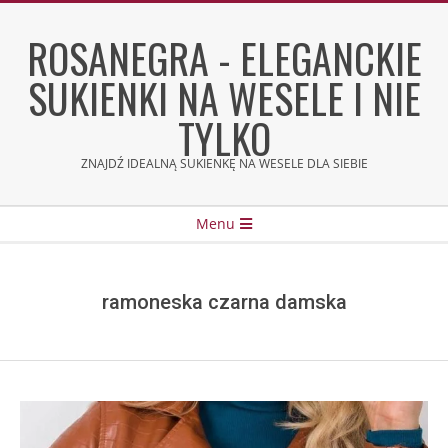
Skip
to
ROSANEGRA - ELEGANCKIE
content
SUKIENKI NA WESELE I NIE
TYLKO
ZNAJDŹ IDEALNĄ SUKIENKĘ NA WESELE DLA SIEBIE
Secondary
Menu
Navigation
Menu
ramoneska czarna damska