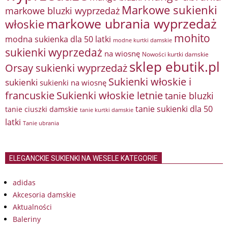
Markowe sukienki
markowe bluzki wyprzedaż
markowe ubrania wyprzedaż
włoskie
mohito
modna sukienka dla 50 latki
modne kurtki damskie
sukienki wyprzedaż
na wiosnę
Nowości kurtki damskie
sklep ebutik.pl
Orsay sukienki wyprzedaż
Sukienki włoskie i
sukienki
sukienki na wiosnę
francuskie
Sukienki włoskie letnie
tanie bluzki
tanie sukienki dla 50
tanie ciuszki damskie
tanie kurtki damskie
latki
Tanie ubrania
ELEGANCKIE SUKIENKI NA WESELE KATEGORIE
adidas
Akcesoria damskie
Aktualności
Baleriny