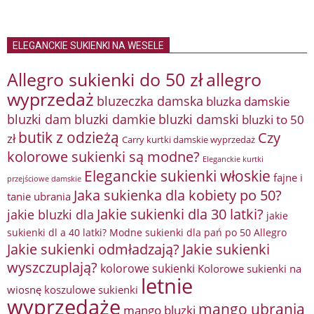
ELEGANCKIE SUKIENKI NA WESELE
Allegro sukienki do 50 zł
allegro
wyprzedaż
bluzeczka damska
bluzka damskie
bluzki damkie
bluzki dam
bluzki damski
bluzki to 50
butik z odzieżą
Czy
zł
Carry kurtki damskie wyprzedaż
kolorowe sukienki są modne?
Eleganckie kurtki
Eleganckie sukienki włoskie
fajne i
przejściowe damskie
Jaka sukienka dla kobiety po 50?
tanie ubrania
Jakie sukienki dla 30 latki?
jakie bluzki dla
jakie
sukienki dl a 40 latki? Modne sukienki dla pań po 50 Allegro
Jakie sukienki odmładzają?
Jakie sukienki
wyszczuplają?
kolorowe sukienki
Kolorowe sukienki na
letnie
wiosnę
koszulowe sukienki
wyprzedaże
mango ubrania
mango bluzki