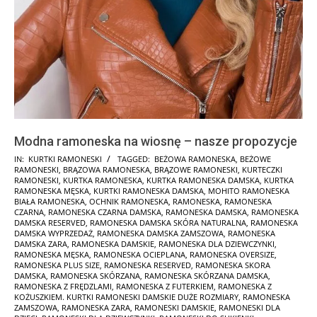
Modna ramoneska na wiosnę – nasze propozycje
2025-
IN:
KURTKI RAMONESKI
TAGGED:
BEŻOWA RAMONESKA
,
BEŻOWE
RAMONESKI
,
BRĄZOWA RAMONESKA
,
BRĄZOWE RAMONESKI
,
KURTECZKI
01-
RAMONESKI
,
KURTKA RAMONESKA
,
KURTKA RAMONESKA DAMSKA
,
KURTKA
30
RAMONESKA MĘSKA
,
KURTKI RAMONESKA DAMSKA
,
MOHITO RAMONESKA
BIAŁA RAMONESKA
,
OCHNIK RAMONESKA
,
RAMONESKA
,
RAMONESKA
CZARNA
,
RAMONESKA CZARNA DAMSKA
,
RAMONESKA DAMSKA
,
RAMONESKA
DAMSKA RESERVED
,
RAMONESKA DAMSKA SKÓRA NATURALNA
,
RAMONESKA
DAMSKA WYPRZEDAŻ
,
RAMONESKA DAMSKA ZAMSZOWA
,
RAMONESKA
DAMSKA ZARA
,
RAMONESKA DAMSKIE
,
RAMONESKA DLA DZIEWCZYNKI
,
RAMONESKA MĘSKA
,
RAMONESKA OCIEPLANA
,
RAMONESKA OVERSIZE
,
RAMONESKA PLUS SIZE
,
RAMONESKA RESERVED
,
RAMONESKA SKORA
DAMSKA
,
RAMONESKA SKÓRZANA
,
RAMONESKA SKÓRZANA DAMSKA
,
RAMONESKA Z FRĘDZLAMI
,
RAMONESKA Z FUTERKIEM
,
RAMONESKA Z
KOŻUSZKIEM. KURTKI RAMONESKI DAMSKIE DUŻE ROZMIARY
,
RAMONESKA
ZAMSZOWA
,
RAMONESKA ZARA
,
RAMONESKI DAMSKIE
,
RAMONESKI DLA