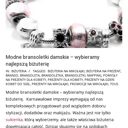
Modne bransoletki damskie – wybieramy
najlepszą biżuterię
2024-
IN:
BIŻUTERIA
TAGGED:
BIŻUTERIA NA MIKOŁAJKI
,
BIŻUTERIA NA PREZENT
,
BRANSO
,
BRANSOLETA
,
BRANSOLETKA
,
BRANSOLETKI
,
MAPPING
,
POMYSŁY
11-
NA PREZENTY DLA KOBIETY
,
PREZENTY DLA KOBIETY
,
PREZENTY NA DZIEŃ
24
KOBIET DO 50ZŁ
,
PREZENTY NA MIKOŁAJKI
,
PROMOCJE NA MIKOŁAJKI
,
TOUS
Modne bransoletki damskie – wybieramy najlepszą
biżuterię. Karnawałowe imprezy wymagają od nas
kompleksowych przygotowań pod względem doboru
stylizacji, dodatków oraz makijażu. Ważna jest nie tylko
sukienka
, którą wybierzemy, ale także właściwa biżuteria
dopełniająca całość. Dzisiaj skupimy się na ozdobach