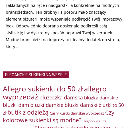
zakładanych na ręce i nadgarstki, a konkretnie na modnych
bransoletkach. Ten drobny i z pozoru mało znaczący
element biżuterii może wspaniale podkręcić Twój imprezowy
look. Odpowiednio dobrana doskonale podkreśli całą
stylizację i w dyskretny sposób poprawi Twój wizerunek.
Modne bransoletki na imprezy to idealny dodatek do stroju,
który …
ELEGANCKIE SUKIENKI NA WESELE
Allegro sukienki do 50 zł
allegro
wyprzedaż
bluzeczka damska
bluzka damskie
bluzki damkie
bluzki dam
bluzki damski
bluzki to 50
butik z odzieżą
Czy
zł
Carry kurtki damskie wyprzedaż
kolorowe sukienki są modne?
Eleganckie kurtki
Eleganckie sukienki włoskie