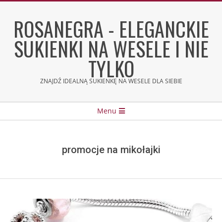
Skip
to
ROSANEGRA - ELEGANCKIE
content
SUKIENKI NA WESELE I NIE
TYLKO
ZNAJDŹ IDEALNĄ SUKIENKĘ NA WESELE DLA SIEBIE
Secondary
Menu
Navigation
Menu
promocje na mikołajki