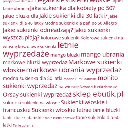
fajne i
przejściowe damskie
Jaka sukienka dla kobiety po 50?
tanie ubrania
Jakie sukienki dla 30 latki?
jakie bluzki dla
jakie
sukienki dl a 40 latki? Modne sukienki dla pań po 50 Allegro
Jakie sukienki odmładzają?
Jakie sukienki
wyszczuplają?
kolorowe sukienki
Kolorowe sukienki na
letnie
wiosnę
koszulowe sukienki
wyprzedaże
mango ubrania
mango bluzki
Markowe sukienki
markowe bluzki wyprzedaż
markowe ubrania wyprzedaż
włoskie
mohito
modna sukienka dla 50 latki
modne kurtki damskie
sukienki wyprzedaż
na wiosnę
Nowości kurtki damskie
sklep ebutik.pl
Orsay sukienki wyprzedaż
Sukienki włoskie i
sukienki
sukienki na wiosnę
francuskie
Sukienki włoskie letnie
tanie bluzki
tanie sukienki dla 50
tanie ciuszki damskie
tanie kurtki damskie
latki
Tanie ubrania