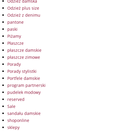
Odzież damska
Odzież plus size
Odzież z denimu
pantone
paski
Piżamy
Płaszcze
płaszcze damskie
płaszcze zimowe
Porady
Porady stylistki
Portfele damskie
program partnerski
pudelek modowy
reserved
Sale
sandału damskie
shoponline
sklepy