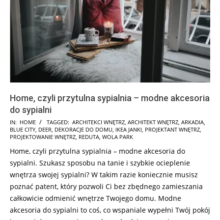
Home, czyli przytulna sypialnia – modne akcesoria
do sypialni
2025-
IN:
HOME
TAGGED:
ARCHITEKCI WNĘTRZ
,
ARCHITEKT WNĘTRZ
,
ARKADIA
,
BLUE CITY
,
DEER
,
DEKORACJE DO DOMU
,
IKEA JANKI
,
PROJEKTANT WNĘTRZ
,
01-
PROJEKTOWANIE WNĘTRZ
,
REDUTA
,
WOLA PARK
10
Home, czyli przytulna sypialnia – modne akcesoria do
sypialni. Szukasz sposobu na tanie i szybkie ocieplenie
wnętrza swojej sypialni? W takim razie koniecznie musisz
poznać patent, który pozwoli Ci bez zbędnego zamieszania
całkowicie odmienić wnętrze Twojego domu. Modne
akcesoria do sypialni to coś, co wspaniale wypełni Twój pokój