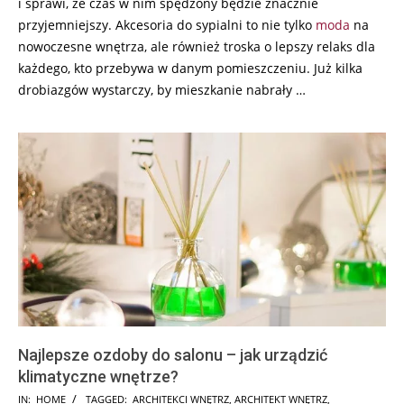
i sprawi, że czas w nim spędzony będzie znacznie
przyjemniejszy. Akcesoria do sypialni to nie tylko
moda
na
nowoczesne wnętrza, ale również troska o lepszy relaks dla
każdego, kto przebywa w danym pomieszczeniu. Już kilka
drobiazgów wystarczy, by mieszkanie nabrały …
Najlepsze ozdoby do salonu – jak urządzić
klimatyczne wnętrze?
2024-
IN:
HOME
TAGGED:
ARCHITEKCI WNĘTRZ
,
ARCHITEKT WNĘTRZ
,