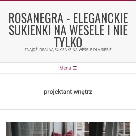
Skip
to
ROSANEGRA - ELEGANCKIE
content
SUKIENKI NA WESELE I NIE
TYLKO
ZNAJDŹ IDEALNĄ SUKIENKĘ NA WESELE DLA SIEBIE
Secondary
Menu
Navigation
Menu
projektant wnętrz