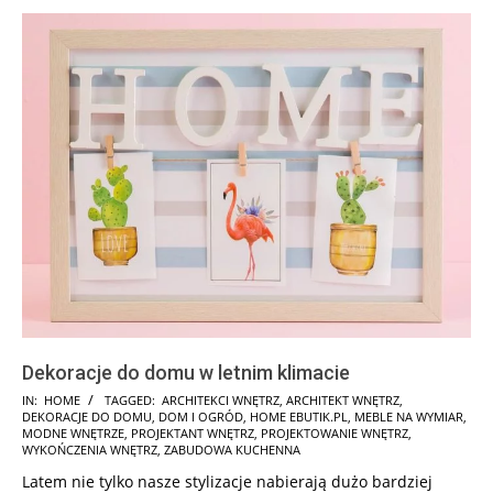
Dekoracje do domu w letnim klimacie
2024-
IN:
HOME
TAGGED:
ARCHITEKCI WNĘTRZ
,
ARCHITEKT WNĘTRZ
,
DEKORACJE DO DOMU
,
DOM I OGRÓD
,
HOME EBUTIK.PL
,
MEBLE NA WYMIAR
,
11-
MODNE WNĘTRZE
,
PROJEKTANT WNĘTRZ
,
PROJEKTOWANIE WNĘTRZ
,
05
WYKOŃCZENIA WNĘTRZ
,
ZABUDOWA KUCHENNA
Latem nie tylko nasze stylizacje nabierają dużo bardziej