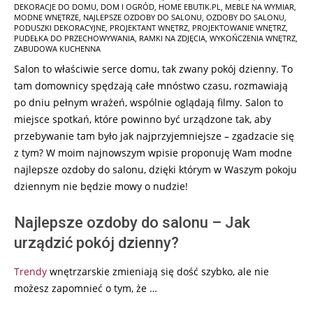
DEKORACJE DO DOMU
,
DOM I OGRÓD
,
HOME EBUTIK.PL
,
MEBLE NA WYMIAR
,
11-
MODNE WNĘTRZE
,
NAJLEPSZE OZDOBY DO SALONU
,
OZDOBY DO SALONU
,
05
PODUSZKI DEKORACYJNE
,
PROJEKTANT WNĘTRZ
,
PROJEKTOWANIE WNĘTRZ
,
PUDEŁKA DO PRZECHOWYWANIA
,
RAMKI NA ZDJĘCIA
,
WYKOŃCZENIA WNĘTRZ
,
ZABUDOWA KUCHENNA
Salon to właściwie serce domu, tak zwany pokój dzienny. To
tam domownicy spędzają całe mnóstwo czasu, rozmawiają
po dniu pełnym wrażeń, wspólnie oglądają filmy. Salon to
miejsce spotkań, które powinno być urządzone tak, aby
przebywanie tam było jak najprzyjemniejsze – zgadzacie się
z tym? W moim najnowszym wpisie proponuję Wam modne
najlepsze ozdoby do salonu, dzięki którym w Waszym pokoju
dziennym nie będzie mowy o nudzie!
Najlepsze ozdoby do salonu – Jak
urządzić pokój dzienny?
Trendy
wnętrzarskie zmieniają się dość szybko, ale nie
możesz zapomnieć o tym, że …