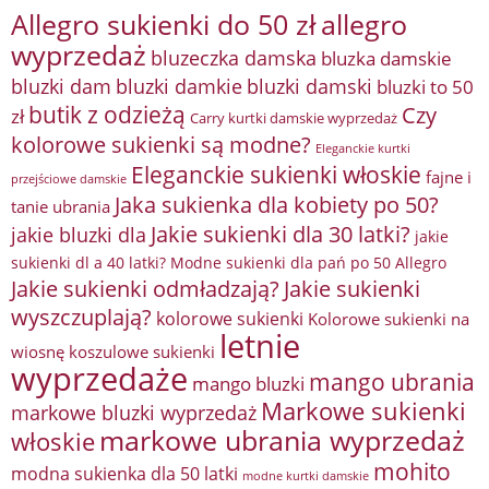
Allegro sukienki do 50 zł
allegro
wyprzedaż
bluzeczka damska
bluzka damskie
bluzki damkie
bluzki dam
bluzki damski
bluzki to 50
butik z odzieżą
Czy
zł
Carry kurtki damskie wyprzedaż
kolorowe sukienki są modne?
Eleganckie kurtki
Eleganckie sukienki włoskie
fajne i
przejściowe damskie
Jaka sukienka dla kobiety po 50?
tanie ubrania
Jakie sukienki dla 30 latki?
jakie bluzki dla
jakie
sukienki dl a 40 latki? Modne sukienki dla pań po 50 Allegro
Jakie sukienki odmładzają?
Jakie sukienki
wyszczuplają?
kolorowe sukienki
Kolorowe sukienki na
letnie
wiosnę
koszulowe sukienki
wyprzedaże
mango ubrania
mango bluzki
Markowe sukienki
markowe bluzki wyprzedaż
markowe ubrania wyprzedaż
włoskie
mohito
modna sukienka dla 50 latki
modne kurtki damskie