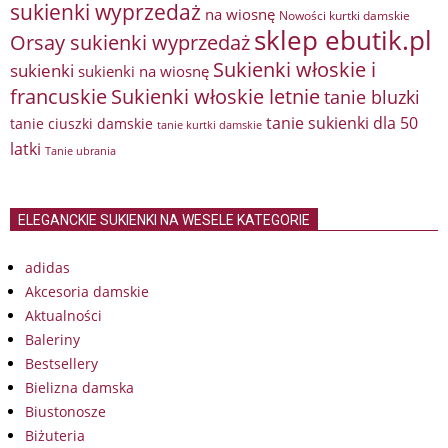
sukienki wyprzedaż
na wiosnę
Nowości kurtki damskie
sklep ebutik.pl
Orsay sukienki wyprzedaż
Sukienki włoskie i
sukienki
sukienki na wiosnę
francuskie
Sukienki włoskie letnie
tanie bluzki
tanie sukienki dla 50
tanie ciuszki damskie
tanie kurtki damskie
latki
Tanie ubrania
ELEGANCKIE SUKIENKI NA WESELE KATEGORIE
adidas
Akcesoria damskie
Aktualności
Baleriny
Bestsellery
Bielizna damska
Biustonosze
Biżuteria