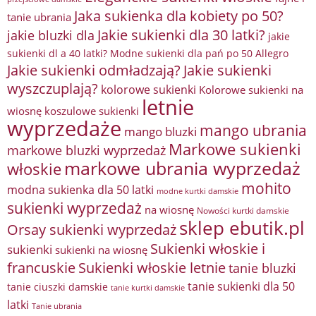
Jaka sukienka dla kobiety po 50?
tanie ubrania
Jakie sukienki dla 30 latki?
jakie bluzki dla
jakie
sukienki dl a 40 latki? Modne sukienki dla pań po 50 Allegro
Jakie sukienki odmładzają?
Jakie sukienki
wyszczuplają?
kolorowe sukienki
Kolorowe sukienki na
letnie
wiosnę
koszulowe sukienki
wyprzedaże
mango ubrania
mango bluzki
Markowe sukienki
markowe bluzki wyprzedaż
markowe ubrania wyprzedaż
włoskie
mohito
modna sukienka dla 50 latki
modne kurtki damskie
sukienki wyprzedaż
na wiosnę
Nowości kurtki damskie
sklep ebutik.pl
Orsay sukienki wyprzedaż
Sukienki włoskie i
sukienki
sukienki na wiosnę
francuskie
Sukienki włoskie letnie
tanie bluzki
tanie sukienki dla 50
tanie ciuszki damskie
tanie kurtki damskie
latki
Tanie ubrania