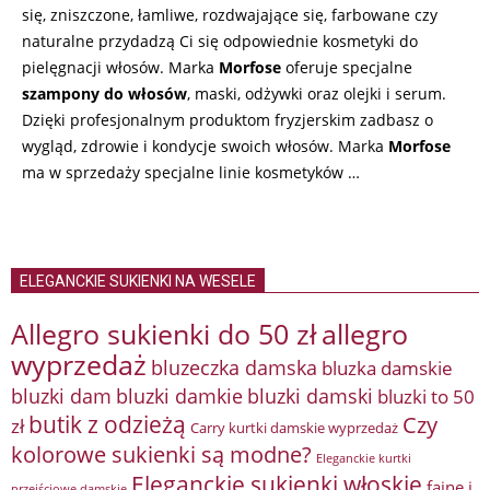
się, zniszczone, łamliwe, rozdwajające się, farbowane czy
naturalne przydadzą Ci się odpowiednie kosmetyki do
pielęgnacji włosów. Marka
Morfose
oferuje specjalne
szampony do włosów
, maski, odżywki oraz olejki i serum.
Dzięki profesjonalnym produktom fryzjerskim zadbasz o
wygląd, zdrowie i kondycje swoich włosów. Marka
Morfose
ma w sprzedaży specjalne linie kosmetyków …
ELEGANCKIE SUKIENKI NA WESELE
Allegro sukienki do 50 zł
allegro
wyprzedaż
bluzeczka damska
bluzka damskie
bluzki damkie
bluzki dam
bluzki damski
bluzki to 50
butik z odzieżą
Czy
zł
Carry kurtki damskie wyprzedaż
kolorowe sukienki są modne?
Eleganckie kurtki
Eleganckie sukienki włoskie
fajne i
przejściowe damskie