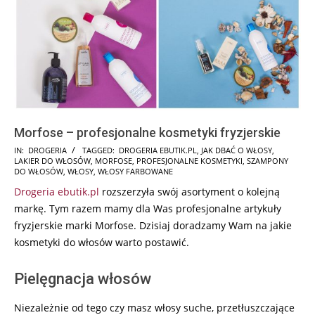
Morfose – profesjonalne kosmetyki fryzjerskie
2025-
IN:
DROGERIA
TAGGED:
DROGERIA EBUTIK.PL
,
JAK DBAĆ O WŁOSY
,
LAKIER DO WŁOSÓW
,
MORFOSE
,
PROFESJONALNE KOSMETYKI
,
SZAMPONY
08-
DO WŁOSÓW
,
WŁOSY
,
WŁOSY FARBOWANE
26
Drogeria ebutik.pl
rozszerzyła swój asortyment o kolejną
markę. Tym razem mamy dla Was profesjonalne artykuły
fryzjerskie marki Morfose. Dzisiaj doradzamy Wam na jakie
kosmetyki do włosów warto postawić.
Pielęgnacja włosów
Niezależnie od tego czy masz włosy suche, przetłuszczające