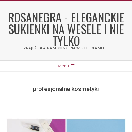
Skip
to
ROSANEGRA - ELEGANCKIE
content
SUKIENKI NA WESELE I NIE
TYLKO
ZNAJDŹ IDEALNĄ SUKIENKĘ NA WESELE DLA SIEBIE
Secondary
Menu
Navigation
Menu
profesjonalne kosmetyki