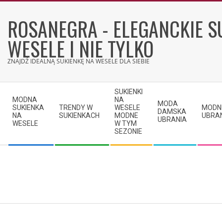
Skip
to
ROSANEGRA - ELEGANCKIE S
content
WESELE I NIE TYLKO
ZNAJDŹ IDEALNĄ SUKIENKĘ NA WESELE DLA SIEBIE
Secondary
SUKIENKI
Navigation
MODNA
NA
MODA
SUKIENKA
TRENDY W
WESELE
MODN
Menu
DAMSKA
NA
SUKIENKACH
MODNE
UBRA
UBRANIA
WESELE
W TYM
SEZONIE