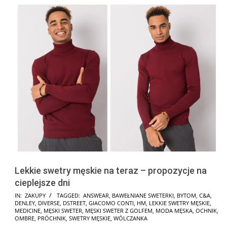
Lekkie swetry męskie na teraz – propozycje na
cieplejsze dni
2025-
IN:
ZAKUPY
TAGGED:
ANSWEAR
,
BAWEŁNIANE SWETERKI
,
BYTOM
,
C&A
,
DENLEY
,
DIVERSE
,
DSTREET
,
GIACOMO CONTI
,
HM
,
LEKKIE SWETRY MĘSKIE
,
01-
MEDICINE
,
MĘSKI SWETER
,
MĘSKI SWETER Z GOLFEM
,
MODA MĘSKA
,
OCHNIK
,
15
OMBRE
,
PRÓCHNIK
,
SWETRY MĘSKIE
,
WÓLCZANKA