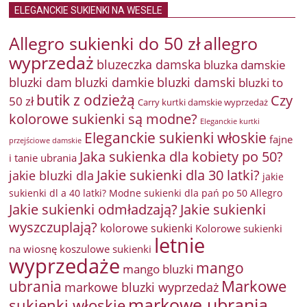
ELEGANCKIE SUKIENKI NA WESELE
Allegro sukienki do 50 zł
allegro
wyprzedaż
bluzeczka damska
bluzka damskie
bluzki damkie
bluzki dam
bluzki damski
bluzki to
butik z odzieżą
Czy
50 zł
Carry kurtki damskie wyprzedaż
kolorowe sukienki są modne?
Eleganckie kurtki
Eleganckie sukienki włoskie
fajne
przejściowe damskie
Jaka sukienka dla kobiety po 50?
i tanie ubrania
Jakie sukienki dla 30 latki?
jakie bluzki dla
jakie
sukienki dl a 40 latki? Modne sukienki dla pań po 50 Allegro
Jakie sukienki odmładzają?
Jakie sukienki
wyszczuplają?
kolorowe sukienki
Kolorowe sukienki
letnie
na wiosnę
koszulowe sukienki
wyprzedaże
mango
mango bluzki
Markowe
ubrania
markowe bluzki wyprzedaż
markowe ubrania
sukienki włoskie