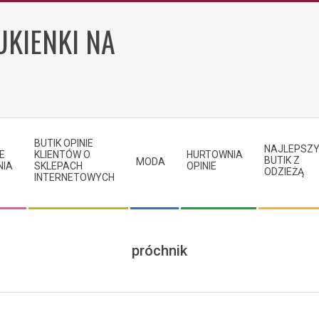
UKIENKI NA
BUTIK OPINIE
NAJLEPSZ
E
KLIENTÓW O
HURTOWNIA
BUTIK Z
MODA
NIA
SKLEPACH
OPINIE
ODZIEŻĄ
INTERNETOWYCH
próchnik