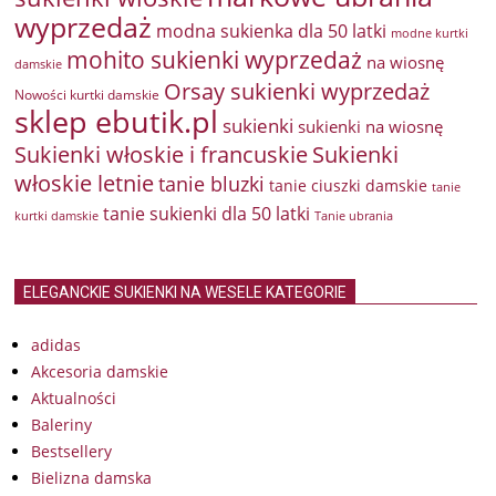
wyprzedaż
modna sukienka dla 50 latki
modne kurtki
mohito sukienki wyprzedaż
na wiosnę
damskie
Orsay sukienki wyprzedaż
Nowości kurtki damskie
sklep ebutik.pl
sukienki
sukienki na wiosnę
Sukienki włoskie i francuskie
Sukienki
włoskie letnie
tanie bluzki
tanie ciuszki damskie
tanie
tanie sukienki dla 50 latki
kurtki damskie
Tanie ubrania
ELEGANCKIE SUKIENKI NA WESELE KATEGORIE
adidas
Akcesoria damskie
Aktualności
Baleriny
Bestsellery
Bielizna damska