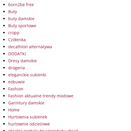
born2be free
Buty
buty damskie
Buty sportowe
cropp
Czółenka
decathlon alternatywa
DODATKI
Dresy damskie
drogeria
eleganckie sukienki
eobuwie
Fashion
Fashion aktualne trendy modowe
Garnitury damskie
Home
Hurtownia sukienek
hurtownie odzieżowe
idealne portale do sprzedaży ubrań