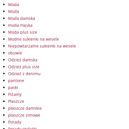
Moda
Moda
Moda damska
moda męska
Moda plus size
Modne sukienki na wesele
Niepowtarzalne sukienki na wesele
obuwie
Odzież damska
Odzież plus size
Odzież z denimu
pantone
paski
Piżamy
Płaszcze
płaszcze damskie
płaszcze zimowe
Porady
Porady stylistki