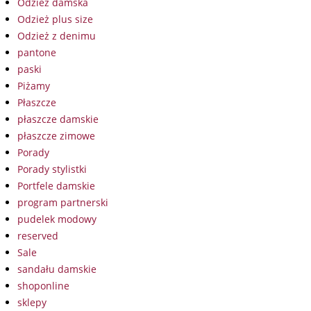
Odzież damska
Odzież plus size
Odzież z denimu
pantone
paski
Piżamy
Płaszcze
płaszcze damskie
płaszcze zimowe
Porady
Porady stylistki
Portfele damskie
program partnerski
pudelek modowy
reserved
Sale
sandału damskie
shoponline
sklepy