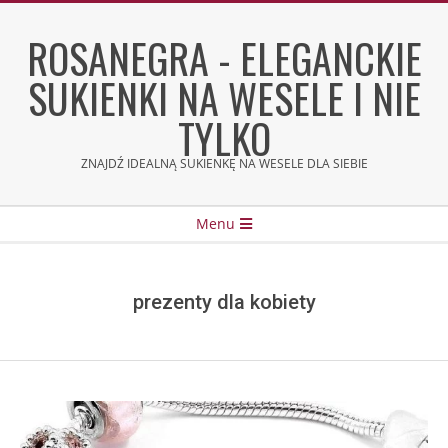
Skip
to
ROSANEGRA - ELEGANCKIE
content
SUKIENKI NA WESELE I NIE
TYLKO
ZNAJDŹ IDEALNĄ SUKIENKĘ NA WESELE DLA SIEBIE
Secondary
Menu
Navigation
Menu
prezenty dla kobiety