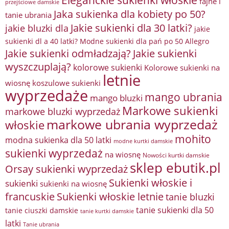
fajne i
przejściowe damskie
Jaka sukienka dla kobiety po 50?
tanie ubrania
Jakie sukienki dla 30 latki?
jakie bluzki dla
jakie
sukienki dl a 40 latki? Modne sukienki dla pań po 50 Allegro
Jakie sukienki odmładzają?
Jakie sukienki
wyszczuplają?
kolorowe sukienki
Kolorowe sukienki na
letnie
wiosnę
koszulowe sukienki
wyprzedaże
mango ubrania
mango bluzki
Markowe sukienki
markowe bluzki wyprzedaż
markowe ubrania wyprzedaż
włoskie
mohito
modna sukienka dla 50 latki
modne kurtki damskie
sukienki wyprzedaż
na wiosnę
Nowości kurtki damskie
sklep ebutik.pl
Orsay sukienki wyprzedaż
Sukienki włoskie i
sukienki
sukienki na wiosnę
francuskie
Sukienki włoskie letnie
tanie bluzki
tanie sukienki dla 50
tanie ciuszki damskie
tanie kurtki damskie
latki
Tanie ubrania