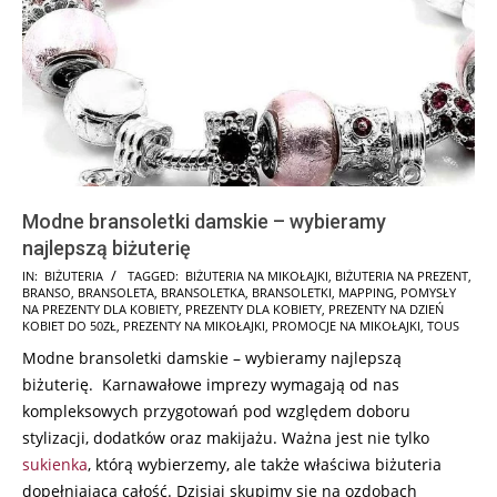
Modne bransoletki damskie – wybieramy
najlepszą biżuterię
2024-
IN:
BIŻUTERIA
TAGGED:
BIŻUTERIA NA MIKOŁAJKI
,
BIŻUTERIA NA PREZENT
,
BRANSO
,
BRANSOLETA
,
BRANSOLETKA
,
BRANSOLETKI
,
MAPPING
,
POMYSŁY
11-
NA PREZENTY DLA KOBIETY
,
PREZENTY DLA KOBIETY
,
PREZENTY NA DZIEŃ
24
KOBIET DO 50ZŁ
,
PREZENTY NA MIKOŁAJKI
,
PROMOCJE NA MIKOŁAJKI
,
TOUS
Modne bransoletki damskie – wybieramy najlepszą
biżuterię. Karnawałowe imprezy wymagają od nas
kompleksowych przygotowań pod względem doboru
stylizacji, dodatków oraz makijażu. Ważna jest nie tylko
sukienka
, którą wybierzemy, ale także właściwa biżuteria
dopełniająca całość. Dzisiaj skupimy się na ozdobach