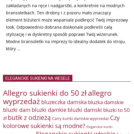
zakładanych na ręce i nadgarstki, a konkretnie na modnych
bransoletkach. Ten drobny i z pozoru mało znaczący
element biżuterii może wspaniale podkręcić Twój imprezowy
look. Odpowiednio dobrana doskonale podkreśli całą
stylizację i w dyskretny sposób poprawi Twój wizerunek.
Modne bransoletki na imprezy to idealny dodatek do stroju,
który …
ELEGANCKIE SUKIENKI NA WESELE
Allegro sukienki do 50 zł
allegro
wyprzedaż
bluzeczka damska
bluzka damskie
bluzki damkie
bluzki dam
bluzki damski
bluzki to 50
butik z odzieżą
Czy
zł
Carry kurtki damskie wyprzedaż
kolorowe sukienki są modne?
Eleganckie kurtki
Eleganckie sukienki włoskie