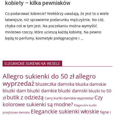
kobiety – kilka pewniaków
Co podarować kobiecie? Niektórzy uważają, że jest to o wiele
łatwiejsze, niż sprawienie podarunku mężczyźnie. No cóż,
chyba coś w tym jest. Na poczekaniu można wymyślić
mnóstwo rzeczy, które ucieszą każdą kobietę. Na pewno
będą to perfumy, kosmetyki pielęgnacyjne i …
ELEGANCKIE SUKIENKI NA WESELE
Allegro sukienki do 50 zł
allegro
wyprzedaż
bluzeczka damska
bluzka damskie
bluzki damkie
bluzki dam
bluzki damski
bluzki to 50
butik z odzieżą
Czy
zł
Carry kurtki damskie wyprzedaż
kolorowe sukienki są modne?
Eleganckie kurtki
Eleganckie sukienki włoskie
fajne i
przejściowe damskie