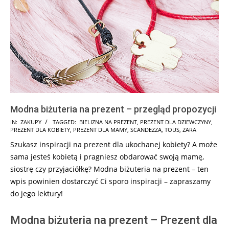
Modna biżuteria na prezent – przegląd propozycji
2025-
IN:
ZAKUPY
TAGGED:
BIELIZNA NA PREZENT
,
PREZENT DLA DZIEWCZYNY
,
PREZENT DLA KOBIETY
,
PREZENT DLA MAMY
,
SCANDEZZA
,
TOUS
,
ZARA
08-
Szukasz inspiracji na prezent dla ukochanej kobiety? A może
14
sama jesteś kobietą i pragniesz obdarować swoją mamę,
siostrę czy przyjaciółkę? Modna biżuteria na prezent – ten
wpis powinien dostarczyć Ci sporo inspiracji – zapraszamy
do jego lektury!
Modna biżuteria na prezent – Prezent dla