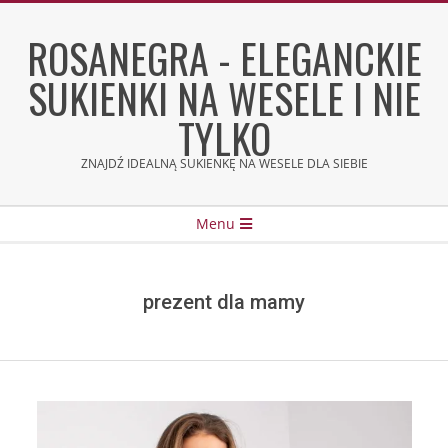
Skip
to
ROSANEGRA - ELEGANCKIE
content
SUKIENKI NA WESELE I NIE
TYLKO
ZNAJDŹ IDEALNĄ SUKIENKĘ NA WESELE DLA SIEBIE
Secondary
Menu
Navigation
Menu
prezent dla mamy