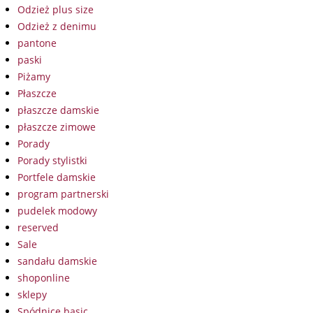
Odzież plus size
Odzież z denimu
pantone
paski
Piżamy
Płaszcze
płaszcze damskie
płaszcze zimowe
Porady
Porady stylistki
Portfele damskie
program partnerski
pudelek modowy
reserved
Sale
sandału damskie
shoponline
sklepy
Spódnice basic