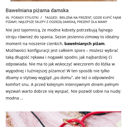
Bawełniana piżama damska
2025-
IN:
PORADY STYLISTKI
TAGGED:
BIELIZNA NA PREZENT
,
GDZIE KUPIĆ FAJNE
PIŻAMY
,
NAJLEPSZE SKLEPY Z ODZIEŻĄ DAMSKĄ
,
PREZENT DLA MAMY
10-
Nie jest tajemnicą, że modne kobiety potrzebują fajnego
17
stroju również do spania. Sezon jesienno-zimowy to idealny
moment na noszenie cienkich,
bawełnianych piżam
.
Możliwości konfiguracji jest całkiem sporo – możesz wybrać
taką długość rękawa i nogawki spodni, jak najbardziej Ci
odpowiada. Nie ma to jak wskoczyć wieczorem do łóżka w
wygodnej i luźniejszej piżamce! W ten sposób nie tylko
dbamy o stylowy wygląd „po domu”, ale też o odpowiedni
komfort snu. A przed kolejnym intensywnym dniem pełnym
wyzwań warto dobrze się wyspać. Nie pozwól sobie na nudę:
modna …