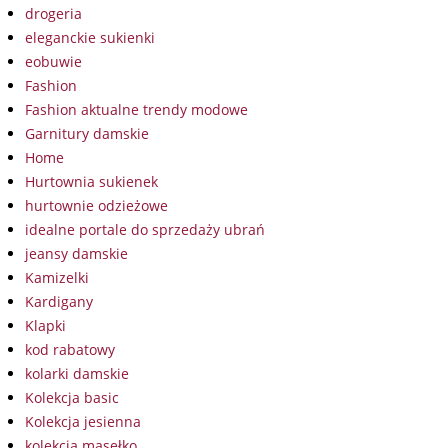
drogeria
eleganckie sukienki
eobuwie
Fashion
Fashion aktualne trendy modowe
Garnitury damskie
Home
Hurtownia sukienek
hurtownie odzieżowe
idealne portale do sprzedaży ubrań
jeansy damskie
Kamizelki
Kardigany
Klapki
kod rabatowy
kolarki damskie
Kolekcja basic
Kolekcja jesienna
kolekcja masełko