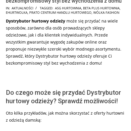
bezkompromisowy styl bez wychodzenia z domu
2025-
IN:
AKTUALNOŚCI
TAGGED:
ASG HURTOWNIA
,
BETA PLUS HURTOWNIA
,
EHURTWOLKA
,
PRATO CENTRUM HANDLU HURTOWEGO
,
WÓLKA FASHION
02-
Dystrybutor hurtowy odzieży
może się przydać na wiele
10
sposobów, zarówno dla osób prowadzących sklepy
odzieżowe, jak i dla klientek indywidualnych. Przede
wszystkim gwarantuje wygodę zakupów online oraz
proponuje niezwykle szeroki wybór modnego asortymentu.
Sprawdź, który Dystrybutor hurtowy odzieży oferuje Ci
bezkompromisowy styl bez wychodzenia z domu!
Do czego może się przydać Dystrybutor
hurtowy odzieży? Sprawdź możliwości!
Oto kilka przykładów, jak można skorzystać z oferty hurtowni
z odzieżą damską: