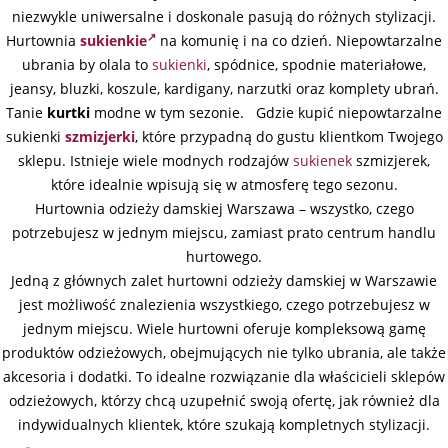
niezwykle uniwersalne i doskonale pasują do różnych stylizacji.
Hurtownia
sukienkie
na komunię i na co dzień. Niepowtarzalne
ubrania by olala to
sukienki
, spódnice, spodnie materiałowe,
jeansy, bluzki, koszule, kardigany, narzutki oraz komplety ubrań.
Tanie
kurtki
modne w tym sezonie. Gdzie kupić niepowtarzalne
sukienki
szmizjerki
, które przypadną do gustu klientkom Twojego
sklepu. Istnieje wiele modnych rodzajów
sukienek
szmizjerek,
które idealnie wpisują się w atmosferę tego sezonu.
Hurtownia odzieży damskiej Warszawa – wszystko, czego
potrzebujesz w jednym miejscu, zamiast prato centrum handlu
hurtowego.
Jedną z głównych zalet hurtowni odzieży damskiej w Warszawie
jest możliwość znalezienia wszystkiego, czego potrzebujesz w
jednym miejscu. Wiele hurtowni oferuje kompleksową gamę
produktów odzieżowych, obejmujących nie tylko ubrania, ale także
akcesoria i dodatki. To idealne rozwiązanie dla właścicieli sklepów
odzieżowych, którzy chcą uzupełnić swoją ofertę, jak również dla
indywidualnych klientek, które szukają kompletnych stylizacji.