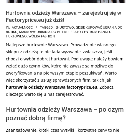
Hurtownia odzieży Warszawa – zarejestruj się w
Factoryprice.eu już dziś!
2025-
IN:
AKTUALNOŚCI
TAGGED:
EHURTOWO
,
GDZIE KUPOWAĆ UBRANIA DO
BUTIKU
,
MARKOWE UBRANIA DO BUTIKU
,
PRATO CENTRUM HANDLU
02-
HURTOWEGO
,
WÓLKA FASHION
16
Najlepsze hurtownie Warszawa. Prowadzenie własnego
sklepu z odzieżą to nie lada wyzwanie, zwłaszcza, jeśli
chodzi o wybór dobrej hurtowni. Pod uwagę należy bowiem
wziąć dużo czynników, które nie zawsze są możliwe do
zweryfikowania na pierwszym etapie poszukiwań. Warto
więc skorzystać z usług sprawdzonych firm, takich jak
hurtownia odzieży Warszawa factoryprice.eu
. Zobacz,
dlaczego warto się u nas zarejestrować.
Hurtownia odzieży Warszawa – po czym
poznać dobrą firmę?
Zaangażowanie, krótki czas wysyłki i korzystne ceny to nie