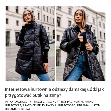
Internetowa hurtownia odzieży damskiej Łódź jak
przygotować butik na zimę?
2025-
IN:
AKTUALNOŚCI
TAGGED:
ASG HURT
,
BONPRIX KURTKI
,
KARKO
HURTOWNIA
,
PRATO CENTRUM HANDLU HURTOWEGO
,
UBRANIA HURTEM
,
01-
UBRANIA HURTOWO