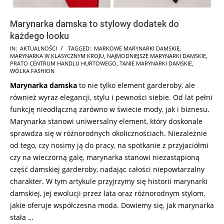
Marynarka damska to stylowy dodatek do
każdego looku
2025-
IN:
AKTUALNOŚCI
TAGGED:
MARKOWE MARYNARKI DAMSKIE
,
MARYNARKA W KLASYCZNYM KROJU
,
NAJMODNIEJSZE MARYNARKI DAMSKIE
,
02-
PRATO CENTRUM HANDLU HURTOWEGO
,
TANIE MARYNARKI DAMSKIE
,
02
WÓLKA FASHION
Marynarka damska
to nie tylko element garderoby, ale
również wyraz elegancji, stylu i pewności siebie. Od lat pełni
funkcję nieodłączną zarówno w świecie mody, jak i biznesu.
Marynarka stanowi uniwersalny element, który doskonale
sprawdza się w różnorodnych okolicznościach. Niezależnie
od tego, czy nosimy ją do pracy, na spotkanie z przyjaciółmi
czy na wieczorną galę, marynarka stanowi niezastąpioną
część damskiej garderoby, nadając całości niepowtarzalny
charakter. W tym artykule przyjrzymy się historii marynarki
damskiej, jej ewolucji przez lata oraz różnorodnym stylom,
jakie oferuje współczesna moda. Dowiemy się, jak marynarka
stała …