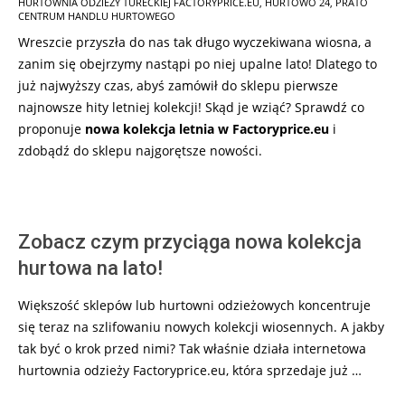
HURTOWNIA ODZIEŻY TURECKIEJ FACTORYPRICE.EU
,
HURTOWO 24
,
PRATO
18
CENTRUM HANDLU HURTOWEGO
Wreszcie przyszła do nas tak długo wyczekiwana wiosna, a
zanim się obejrzymy nastąpi po niej upalne lato! Dlatego to
już najwyższy czas, abyś zamówił do sklepu pierwsze
najnowsze hity letniej kolekcji! Skąd je wziąć? Sprawdź co
proponuje
nowa kolekcja letnia w Factoryprice.eu
i
zdobądź do sklepu najgorętsze nowości.
Zobacz czym przyciąga nowa kolekcja
hurtowa na lato!
Większość sklepów lub hurtowni odzieżowych koncentruje
się teraz na szlifowaniu nowych kolekcji wiosennych. A jakby
tak być o krok przed nimi? Tak właśnie działa internetowa
hurtownia odzieży Factoryprice.eu, która sprzedaje już …