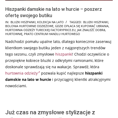
Hiszpanki damskie na lato w hurcie – poszerz
ofertę swojego butiku
2025-
IN:
BLUZKI HISZPANKI
,
KOLEKCJA NA LATO
TAGGED:
BLUZKI HISZPANKI
,
BOLONIA HURTOWNIE ODZIEŻOWE
,
GDZIE OPŁACA SIĘ KUPOWAĆ UBRANIA
,
02-
HURTOWNIA ODZIEŻY TURECKIEJ FACTORYPRICE.EU
,
JAK ZNALEŹĆ DOBRĄ
04
HURTOWNIĘ
,
PRATO CENTRUM HANDLU HURTOWEGO
Nadchodzi pomału upalne lato, dlatego koniecznie zaserwuj
klientkom swojego butiku jeden z najgorętszych trendów
tego sezonu, czyli zmysłowe
hiszpanki
! Chodzi oczywiście o
przepiękne kobiece bluzki z odkrytymi ramionami, które
doskonale sprawdzają się na wakacje. Sprawdź, która
hurtownia odzieży
pozwala kupić najlepsze
hiszpanki
damskie na lato w hurcie
i przyciągnij klientki atrakcyjnymi
nowościami.
Już czas na zmysłowe stylizacje z