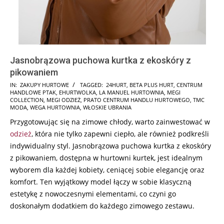
Jasnobrązowa puchowa kurtka z ekoskóry z
pikowaniem
2025-
IN:
ZAKUPY HURTOWE
TAGGED:
24HURT
,
BETA PLUS HURT
,
CENTRUM
HANDLOWE PTAK
,
EHURTWOLKA
,
LA MANUEL HURTOWNIA
,
MEGI
12-
COLLECTION
,
MEGI ODZIEŻ
,
PRATO CENTRUM HANDLU HURTOWEGO
,
TMC
05
MODA
,
WEGA HURTOWNIA
,
WŁOSKIE UBRANIA
Przygotowując się na zimowe chłody, warto zainwestować w
odzież
, która nie tylko zapewni ciepło, ale również podkreśli
indywidualny styl. Jasnobrązowa puchowa kurtka z ekoskóry
z pikowaniem, dostępna w hurtowni kurtek, jest idealnym
wyborem dla każdej kobiety, ceniącej sobie elegancję oraz
komfort. Ten wyjątkowy model łączy w sobie klasyczną
estetykę z nowoczesnymi elementami, co czyni go
doskonałym dodatkiem do każdego zimowego zestawu.