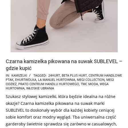
Czarna kamizelka pikowana na suwak SUBLEVEL –
gdzie kupić
2025-
IN:
KAMIZELKI
TAGGED:
24HURT
,
BETA PLUS HURT
,
CENTRUM HANDLOWE
PTAK
,
EHURTWOLKA
,
LA MANUEL HURTOWNIA
,
MEGI COLLECTION
,
MEGI
12-
ODZIEŻ
,
PRATO CENTRUM HANDLU HURTOWEGO
,
TMC MODA
,
WEGA
02
HURTOWNIA
,
WŁOSKIE UBRANIA
Szukasz stylowej kamizelki, która będzie idealna na różne
okazje? Czarna kamizelka pikowana na suwak marki
SUBLEVEL to doskonały wybór dla każdej kobiety ceniącej
sobie komfort oraz modny wygląd. Tba uniwersalna część
garderoby świetnie sprawdza się zarówno w casualowych,