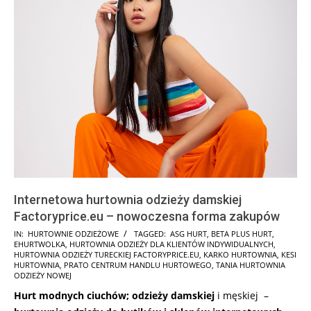
Internetowa hurtownia odzieży damskiej
Factoryprice.eu – nowoczesna forma zakupów
2025-
IN:
HURTOWNIE ODZIEŻOWE
TAGGED:
ASG HURT
,
BETA PLUS HURT
,
EHURTWOLKA
,
HURTOWNIA ODZIEŻY DLA KLIENTÓW INDYWIDUALNYCH
,
12-
HURTOWNIA ODZIEŻY TURECKIEJ FACTORYPRICE.EU
,
KARKO HURTOWNIA
,
KESI
21
HURTOWNIA
,
PRATO CENTRUM HANDLU HURTOWEGO
,
TANIA HURTOWNIA
ODZIEŻY NOWEJ
Hurt modnych ciuchów; odzieży damskiej
i męskiej –