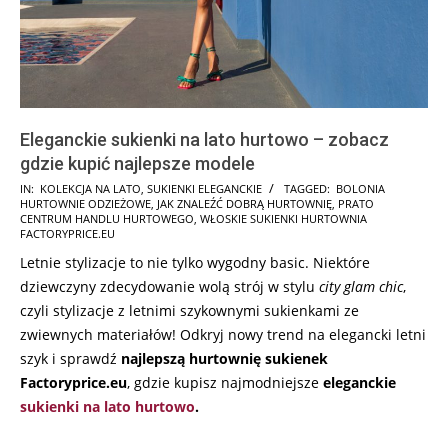
Eleganckie sukienki na lato hurtowo – zobacz
gdzie kupić najlepsze modele
2025-
IN:
KOLEKCJA NA LATO
,
SUKIENKI ELEGANCKIE
TAGGED:
BOLONIA
HURTOWNIE ODZIEŻOWE
,
JAK ZNALEŹĆ DOBRĄ HURTOWNIĘ
,
PRATO
09-
CENTRUM HANDLU HURTOWEGO
,
WŁOSKIE SUKIENKI HURTOWNIA
04
FACTORYPRICE.EU
Letnie stylizacje to nie tylko wygodny basic. Niektóre
dziewczyny zdecydowanie wolą strój w stylu
city glam chic
,
czyli stylizacje z letnimi szykownymi sukienkami ze
zwiewnych materiałów! Odkryj nowy trend na elegancki letni
szyk i sprawdź
najlepszą hurtownię sukienek
Factoryprice.eu
, gdzie kupisz najmodniejsze
eleganckie
sukienki na lato hurtowo
.