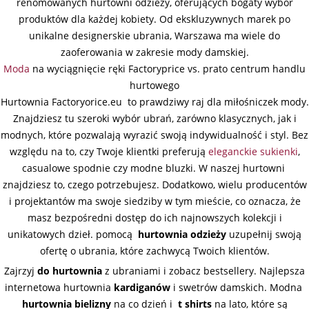
renomowanych hurtowni odzieży, oferujących bogaty wybór
produktów dla każdej kobiety. Od ekskluzywnych marek po
unikalne designerskie ubrania, Warszawa ma wiele do
zaoferowania w zakresie mody damskiej.
Moda
na wyciągnięcie ręki Factoryprice vs. prato centrum handlu
hurtowego
Hurtownia Factoryorice.eu to prawdziwy raj dla miłośniczek mody.
Znajdziesz tu szeroki wybór ubrań, zarówno klasycznych, jak i
modnych, które pozwalają wyrazić swoją indywidualność i styl. Bez
względu na to, czy Twoje klientki preferują
eleganckie sukienki
,
casualowe spodnie czy modne bluzki. W naszej hurtowni
znajdziesz to, czego potrzebujesz. Dodatkowo, wielu producentów
i projektantów ma swoje siedziby w tym mieście, co oznacza, że
masz bezpośredni dostęp do ich najnowszych kolekcji i
unikatowych dzieł. pomocą
hurtownia odzieży
uzupełnij swoją
ofertę o ubrania, które zachwycą Twoich klientów.
Zajrzyj
do hurtownia
z ubraniami i zobacz bestsellery. Najlepsza
internetowa hurtownia
kardiganów
i swetrów damskich. Modna
hurtownia bielizny
na co dzień i
t shirts
na lato, które są