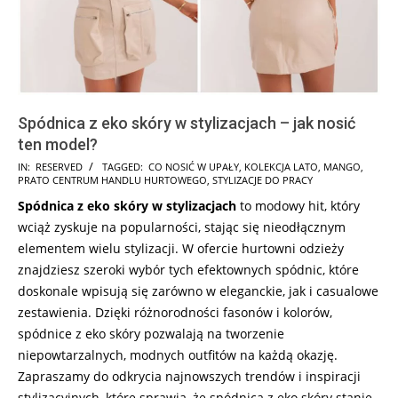
Spódnica z eko skóry w stylizacjach – jak nosić
ten model?
2025-
IN:
RESERVED
TAGGED:
CO NOSIĆ W UPAŁY
,
KOLEKCJA LATO
,
MANGO
,
PRATO CENTRUM HANDLU HURTOWEGO
,
STYLIZACJE DO PRACY
07-
Spódnica z eko skóry w stylizacjach
to modowy hit, który
10
wciąż zyskuje na popularności, stając się nieodłącznym
elementem wielu stylizacji. W ofercie hurtowni odzieży
znajdziesz szeroki wybór tych efektownych spódnic, które
doskonale wpisują się zarówno w eleganckie, jak i casualowe
zestawienia. Dzięki różnorodności fasonów i kolorów,
spódnice z eko skóry pozwalają na tworzenie
niepowtarzalnych, modnych outfitów na każdą okazję.
Zapraszamy do odkrycia najnowszych trendów i inspiracji
stylizacyjnych, które sprawią, że spódnica z eko skóry stanie