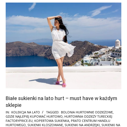
Białe sukienki na lato hurt – must have w każdym
sklepie
2025-
IN:
KOLEKCJA NA LATO
TAGGED:
BOLONIA HURTOWNIE ODZIEŻOWE
,
GDZIE NAJLEPIEJ KUPOWAĆ HURTOWO
,
HURTOWNIA ODZIEŻY TURECKIEJ
01-
FACTORYPRICE.EU
,
KOPERTOWA SUKIENKA
,
PRATO CENTRUM HANDLU
17
HURTOWEGO
,
SUKIENKI KLOSZOWANE
,
SUKIENKI NA ANDRZEJKI
,
SUKIENKI NA