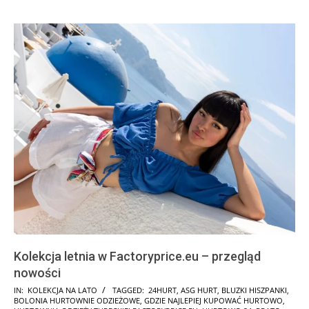
Kolekcja letnia w Factoryprice.eu – przegląd
nowości
2025-
IN:
KOLEKCJA NA LATO
TAGGED:
24HURT
,
ASG HURT
,
BLUZKI HISZPANKI
,
BOLONIA HURTOWNIE ODZIEŻOWE
,
GDZIE NAJLEPIEJ KUPOWAĆ HURTOWO
,
01-