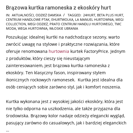
Brązowa kurtka ramoneska z ekoskóry hurt
2025-
IN:
AKTUALNOŚCI
,
ODZIEŻ DAMSKA
TAGGED:
24HURT
,
BETA PLUS HURT
,
CENTRUM HANDLOWE PTAK
,
EHURTWOLKA
,
LA MANUEL HURTOWNIA
,
MEGI
12-
COLLECTION
,
MEGI ODZIEŻ
,
PRATO CENTRUM HANDLU HURTOWEGO
,
TMC
07
MODA
,
WEGA HURTOWNIA
,
WŁOSKIE UBRANIA
Poszukując idealnej kurtki na nadchodzące sezony, warto
zwrócić uwagę na stylowe i praktyczne rozwiązania, które
oferuje renomowana
hurtownia
kurtek FactoryPrice. Jednym
z produktów, który cieszy się nieustającym
zainteresowaniem, jest brązowa kurtka ramoneska z
ekoskóry. Ten klasyczny fason, inspirowany stylem
ikonicznych rockowych ramonesek. Kurtka jest idealna dla
osób ceniących sobie zarówno styl, jak i komfort noszenia.
Kurtka wykonana jest z wysokiej jakości ekoskóry, która jest
nie tylko odporna na uszkodzenia, ale także przyjazna dla
środowiska. Brązowy kolor nadaje odzieży elegancki wygląd,
pasujący zarówno do casualowych, jak i bardziej eleganckich
…