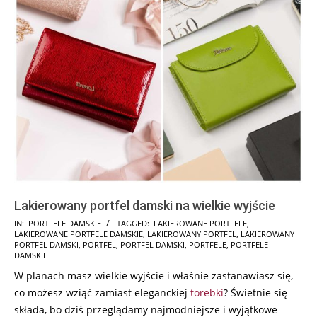
Lakierowany portfel damski na wielkie wyjście
2025-
IN:
PORTFELE DAMSKIE
TAGGED:
LAKIEROWANE PORTFELE
,
LAKIEROWANE PORTFELE DAMSKIE
,
LAKIEROWANY PORTFEL
,
LAKIEROWANY
06-
PORTFEL DAMSKI
,
PORTFEL
,
PORTFEL DAMSKI
,
PORTFELE
,
PORTFELE
05
DAMSKIE
W planach masz wielkie wyjście i właśnie zastanawiasz się,
co możesz wziąć zamiast eleganckiej
torebki
? Świetnie się
składa, bo dziś przeglądamy najmodniejsze i wyjątkowe