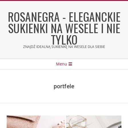
Skip
to
ROSANEGRA - ELEGANCKIE
content
SUKIENKI NA WESELE I NIE
TYLKO
ZNAJDŹ IDEALNĄ SUKIENKĘ NA WESELE DLA SIEBIE
Secondary
Menu
Navigation
Menu
portfele