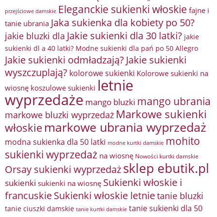
Eleganckie sukienki włoskie
fajne i
przejściowe damskie
Jaka sukienka dla kobiety po 50?
tanie ubrania
Jakie sukienki dla 30 latki?
jakie bluzki dla
jakie
sukienki dl a 40 latki? Modne sukienki dla pań po 50 Allegro
Jakie sukienki odmładzają?
Jakie sukienki
wyszczuplają?
kolorowe sukienki
Kolorowe sukienki na
letnie
wiosnę
koszulowe sukienki
wyprzedaże
mango ubrania
mango bluzki
Markowe sukienki
markowe bluzki wyprzedaż
markowe ubrania wyprzedaż
włoskie
mohito
modna sukienka dla 50 latki
modne kurtki damskie
sukienki wyprzedaż
na wiosnę
Nowości kurtki damskie
sklep ebutik.pl
Orsay sukienki wyprzedaż
Sukienki włoskie i
sukienki
sukienki na wiosnę
francuskie
Sukienki włoskie letnie
tanie bluzki
tanie sukienki dla 50
tanie ciuszki damskie
tanie kurtki damskie