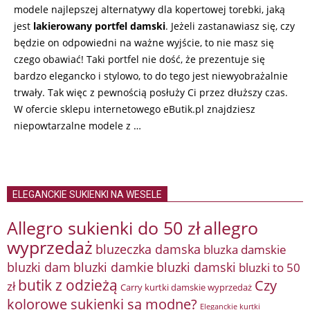
modele najlepszej alternatywy dla kopertowej torebki, jaką
jest
lakierowany portfel damski
. Jeżeli zastanawiasz się, czy
będzie on odpowiedni na ważne wyjście, to nie masz się
czego obawiać! Taki portfel nie dość, że prezentuje się
bardzo elegancko i stylowo, to do tego jest niewyobrażalnie
trwały. Tak więc z pewnością posłuży Ci przez dłuższy czas.
W ofercie sklepu internetowego eButik.pl znajdziesz
niepowtarzalne modele z …
ELEGANCKIE SUKIENKI NA WESELE
Allegro sukienki do 50 zł
allegro
wyprzedaż
bluzeczka damska
bluzka damskie
bluzki damkie
bluzki dam
bluzki damski
bluzki to 50
butik z odzieżą
Czy
zł
Carry kurtki damskie wyprzedaż
kolorowe sukienki są modne?
Eleganckie kurtki