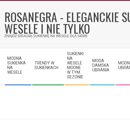
Skip
to
ROSANEGRA - ELEGANCKIE S
content
WESELE I NIE TYLKO
ZNAJDŹ IDEALNĄ SUKIENKĘ NA WESELE DLA SIEBIE
Secondary
SUKIENKI
Navigation
MODNA
NA
MODA
SUKIENKA
TRENDY W
WESELE
MODN
Menu
DAMSKA
NA
SUKIENKACH
MODNE
UBRA
UBRANIA
WESELE
W TYM
SEZONIE