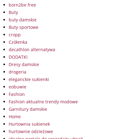
born2be free
Buty
buty damskie
Buty sportowe
cropp
Czółenka
decathlon alternatywa
DODATKI
Dresy damskie
drogeria
eleganckie sukienki
eobuwie
Fashion
Fashion aktualne trendy modowe
Garnitury damskie
Home
Hurtownia sukienek
hurtownie odzieżowe
idealne portale do sprzedaży ubrań