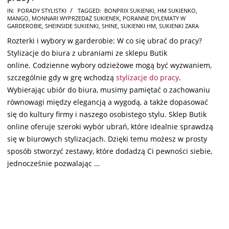
2024-
IN:
PORADY STYLISTKI
TAGGED:
BONPRIX SUKIENKI
,
HM SUKIENKO
,
MANGO
,
MONNARI WYPRZEDAŻ SUKIENEK
,
PORANNE DYLEMATY W
11-
GARDEROBIE
,
SHEINSIDE SUKIENKI
,
SHINE
,
SUKIENKI HM
,
SUKIENKI ZARA
06
Rozterki i wybory w garderobie: W co się ubrać do pracy?
Stylizacje do biura z ubraniami ze sklepu Butik
online. Codzienne wybory odzieżowe mogą być wyzwaniem,
szczególnie gdy w grę wchodzą
stylizacje do pracy
.
Wybierając ubiór do biura, musimy pamiętać o zachowaniu
równowagi między elegancją a wygodą, a także dopasować
się do kultury firmy i naszego osobistego stylu. Sklep Butik
online oferuje szeroki wybór ubrań, które idealnie sprawdzą
się w biurowych stylizacjach. Dzięki temu możesz w prosty
sposób stworzyć zestawy, które dodadzą Ci pewności siebie,
jednocześnie pozwalając …