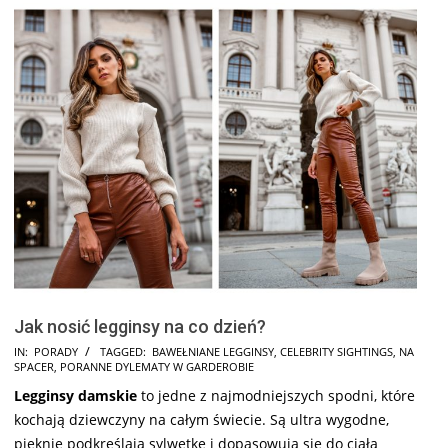
Jak nosić legginsy na co dzień?
2025-
IN:
PORADY
TAGGED:
BAWEŁNIANE LEGGINSY
,
CELEBRITY SIGHTINGS
,
NA
SPACER
,
PORANNE DYLEMATY W GARDEROBIE
07-
Legginsy damskie
to jedne z najmodniejszych spodni, które
28
kochają dziewczyny na całym świecie. Są ultra wygodne,
pięknie podkreślają sylwetkę i dopasowują się do ciała