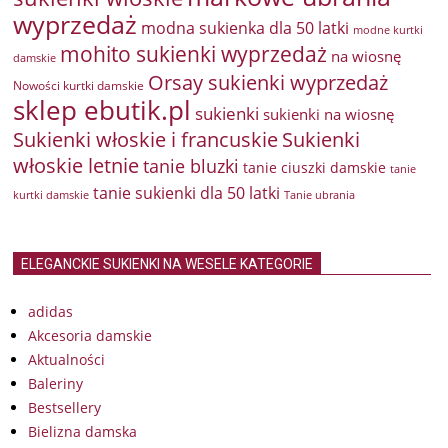
wyprzedaż
modna sukienka dla 50 latki
modne kurtki
mohito sukienki wyprzedaż
na wiosnę
damskie
Orsay sukienki wyprzedaż
Nowości kurtki damskie
sklep ebutik.pl
sukienki
sukienki na wiosnę
Sukienki włoskie i francuskie
Sukienki
włoskie letnie
tanie bluzki
tanie ciuszki damskie
tanie
tanie sukienki dla 50 latki
kurtki damskie
Tanie ubrania
ELEGANCKIE SUKIENKI NA WESELE KATEGORIE
adidas
Akcesoria damskie
Aktualności
Baleriny
Bestsellery
Bielizna damska