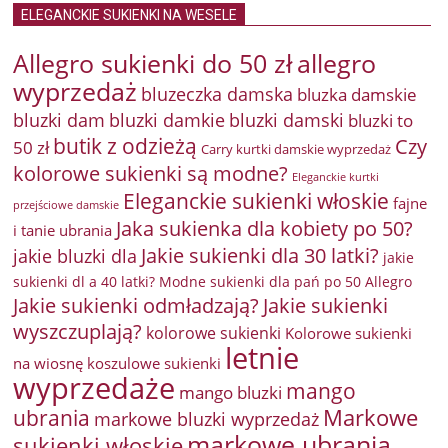
ELEGANCKIE SUKIENKI NA WESELE
Allegro sukienki do 50 zł
allegro
wyprzedaż
bluzeczka damska
bluzka damskie
bluzki damkie
bluzki dam
bluzki damski
bluzki to
butik z odzieżą
Czy
50 zł
Carry kurtki damskie wyprzedaż
kolorowe sukienki są modne?
Eleganckie kurtki
Eleganckie sukienki włoskie
fajne
przejściowe damskie
Jaka sukienka dla kobiety po 50?
i tanie ubrania
Jakie sukienki dla 30 latki?
jakie bluzki dla
jakie
sukienki dl a 40 latki? Modne sukienki dla pań po 50 Allegro
Jakie sukienki odmładzają?
Jakie sukienki
wyszczuplają?
kolorowe sukienki
Kolorowe sukienki
letnie
na wiosnę
koszulowe sukienki
wyprzedaże
mango
mango bluzki
Markowe
ubrania
markowe bluzki wyprzedaż
markowe ubrania
sukienki włoskie