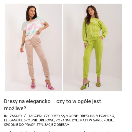
Dresy na elegancko – czy to w ogóle jest
możliwe?
2025-
IN:
ZAKUPY
TAGGED:
CZY DRESY SĄ MODNE
,
DRESY NA ELEGANCKO
,
ELEGANCKIE SPODNIE DRESOWE
,
PORANNE DYLEMATY W GARDEROBIE
,
07-
SPODNIE DO PRACY
,
STYLIZACJE Z DRESAMI
08