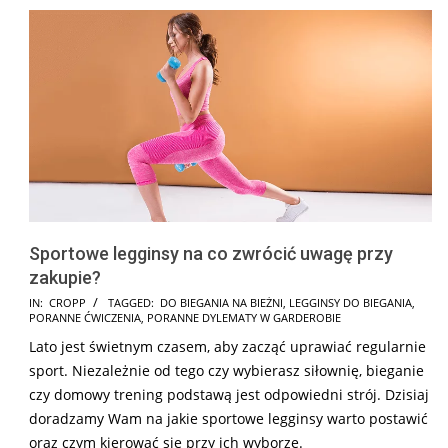
Sportowe legginsy na co zwrócić uwagę przy
zakupie?
2025-
IN:
CROPP
TAGGED:
DO BIEGANIA NA BIEŻNI
,
LEGGINSY DO BIEGANIA
,
PORANNE ĆWICZENIA
,
PORANNE DYLEMATY W GARDEROBIE
07-
Lato jest świetnym czasem, aby zacząć uprawiać regularnie
14
sport. Niezależnie od tego czy wybierasz siłownię, bieganie
czy domowy trening podstawą jest odpowiedni strój. Dzisiaj
doradzamy Wam na jakie sportowe legginsy warto postawić
oraz czym kierować się przy ich wyborze.