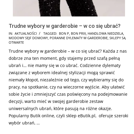
Trudne wybory w garderobie – w co się ubrać?
2026-
IN:
AKTUALNOŚCI
TAGGED:
BON P
,
BON PRIX
,
HANDLOWA NIEDZIELA
,
MODOWY SEJF DOMOWY
,
PORANNE DYLEMATY W GARDEROBIE
,
SKLEPY SĄ
02-
OTWARTE
06
Trudne wybory w garderobie – w co się ubrać? Każda z nas
dobrze zna ten moment, gdy stajemy przed szafą pełną
ubrań i… nie mamy się w co ubrać. Codzienne dylematy
związane z wyborem idealnej stylizacji mogą sprawić
niemały kłopot, niezależnie od tego, czy wybieramy się do
pracy, na spotkanie, czy na wieczorne wyjście. Aby ułatwić
sobie życie i zmniejszyć czas poświęcony na podejmowanie
decyzji, warto mieć w swojej garderobie zestaw
uniwersalnych ubrań, które pasują na różne okazje.
Popularny Butik online, czyli sklep eButik.pl, oferuje szeroki
wybór ubrań, …