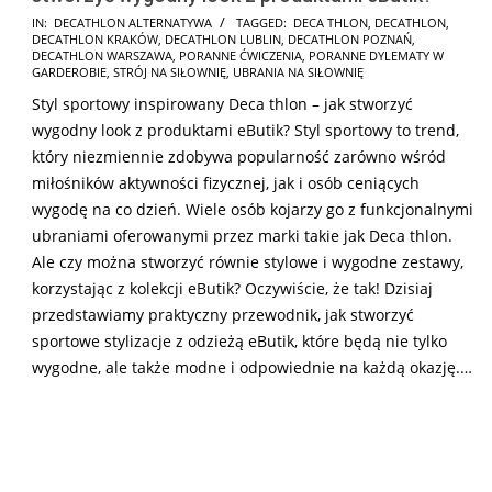
2025-
IN:
DECATHLON ALTERNATYWA
TAGGED:
DECA THLON
,
DECATHLON
,
DECATHLON KRAKÓW
,
DECATHLON LUBLIN
,
DECATHLON POZNAŃ
,
01-
DECATHLON WARSZAWA
,
PORANNE ĆWICZENIA
,
PORANNE DYLEMATY W
14
GARDEROBIE
,
STRÓJ NA SIŁOWNIĘ
,
UBRANIA NA SIŁOWNIĘ
Styl sportowy inspirowany Deca thlon – jak stworzyć
wygodny look z produktami eButik? Styl sportowy to trend,
który niezmiennie zdobywa popularność zarówno wśród
miłośników aktywności fizycznej, jak i osób ceniących
wygodę na co dzień. Wiele osób kojarzy go z funkcjonalnymi
ubraniami oferowanymi przez marki takie jak Deca thlon.
Ale czy można stworzyć równie stylowe i wygodne zestawy,
korzystając z kolekcji eButik? Oczywiście, że tak! Dzisiaj
przedstawiamy praktyczny przewodnik, jak stworzyć
sportowe stylizacje z odzieżą eButik, które będą nie tylko
wygodne, ale także modne i odpowiednie na każdą okazję.…