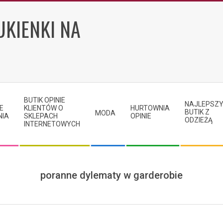
UKIENKI NA
BUTIK OPINIE
NAJLEPSZ
E
KLIENTÓW O
HURTOWNIA
BUTIK Z
MODA
NIA
SKLEPACH
OPINIE
ODZIEŻĄ
INTERNETOWYCH
poranne dylematy w garderobie