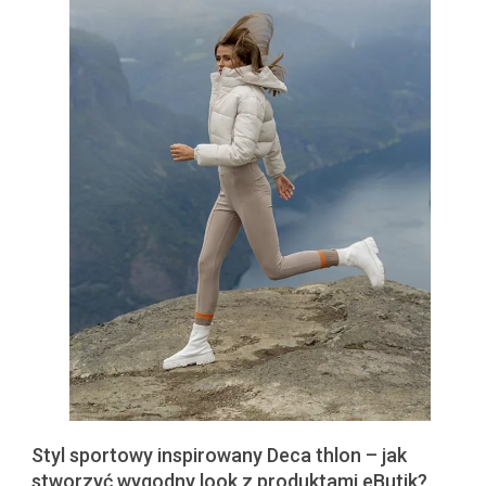
Styl sportowy inspirowany Deca thlon – jak
stworzyć wygodny look z produktami eButik?