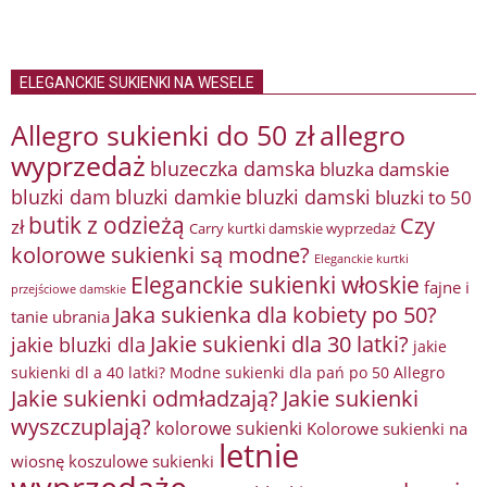
ELEGANCKIE SUKIENKI NA WESELE
Allegro sukienki do 50 zł
allegro
wyprzedaż
bluzeczka damska
bluzka damskie
bluzki damkie
bluzki dam
bluzki damski
bluzki to 50
butik z odzieżą
Czy
zł
Carry kurtki damskie wyprzedaż
kolorowe sukienki są modne?
Eleganckie kurtki
Eleganckie sukienki włoskie
fajne i
przejściowe damskie
Jaka sukienka dla kobiety po 50?
tanie ubrania
Jakie sukienki dla 30 latki?
jakie bluzki dla
jakie
sukienki dl a 40 latki? Modne sukienki dla pań po 50 Allegro
Jakie sukienki odmładzają?
Jakie sukienki
wyszczuplają?
kolorowe sukienki
Kolorowe sukienki na
letnie
wiosnę
koszulowe sukienki