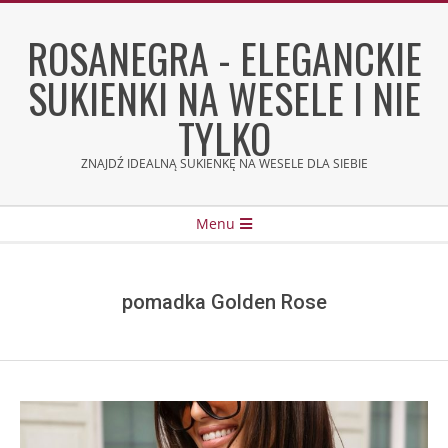
Skip
to
ROSANEGRA - ELEGANCKIE
content
SUKIENKI NA WESELE I NIE
TYLKO
ZNAJDŹ IDEALNĄ SUKIENKĘ NA WESELE DLA SIEBIE
Secondary
Menu
Navigation
Menu
pomadka Golden Rose