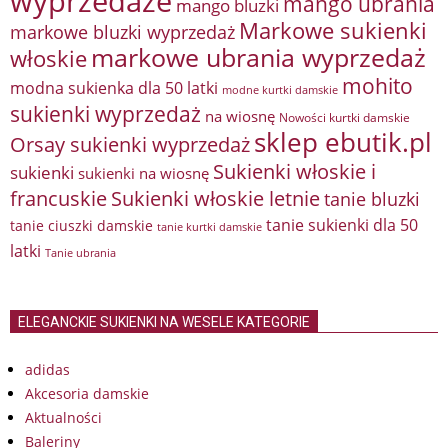
wyprzedaże
mango ubrania
mango bluzki
Markowe sukienki
markowe bluzki wyprzedaż
markowe ubrania wyprzedaż
włoskie
mohito
modna sukienka dla 50 latki
modne kurtki damskie
sukienki wyprzedaż
na wiosnę
Nowości kurtki damskie
sklep ebutik.pl
Orsay sukienki wyprzedaż
Sukienki włoskie i
sukienki
sukienki na wiosnę
francuskie
Sukienki włoskie letnie
tanie bluzki
tanie sukienki dla 50
tanie ciuszki damskie
tanie kurtki damskie
latki
Tanie ubrania
ELEGANCKIE SUKIENKI NA WESELE KATEGORIE
adidas
Akcesoria damskie
Aktualności
Baleriny