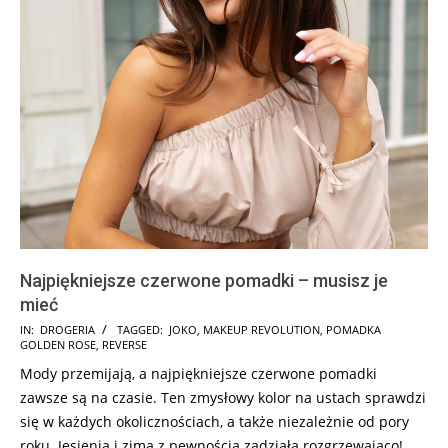
Najpiękniejsze czerwone pomadki – musisz je
mieć
2025-
IN:
DROGERIA
TAGGED:
JOKO
,
MAKEUP REVOLUTION
,
POMADKA
GOLDEN ROSE
,
REVERSE
07-
Mody przemijają, a najpiękniejsze czerwone pomadki
29
zawsze są na czasie. Ten zmysłowy kolor na ustach sprawdzi
się w każdych okolicznościach, a także niezależnie od pory
roku. Jesienią i zimą z pewnością zadziała rozgrzewająco!