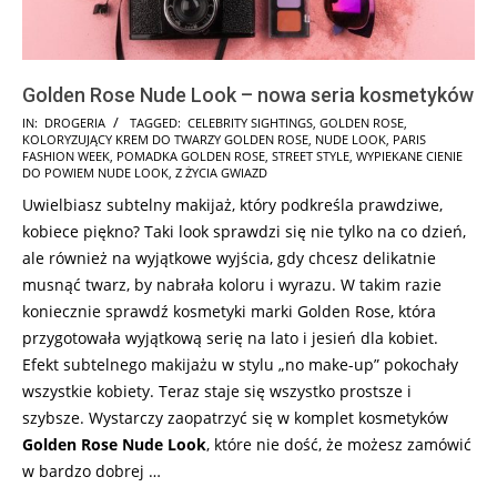
Golden Rose Nude Look – nowa seria kosmetyków
2025-
IN:
DROGERIA
TAGGED:
CELEBRITY SIGHTINGS
,
GOLDEN ROSE
,
KOLORYZUJĄCY KREM DO TWARZY GOLDEN ROSE
,
NUDE LOOK
,
PARIS
07-
FASHION WEEK
,
POMADKA GOLDEN ROSE
,
STREET STYLE
,
WYPIEKANE CIENIE
16
DO POWIEM NUDE LOOK
,
Z ŻYCIA GWIAZD
Uwielbiasz subtelny makijaż, który podkreśla prawdziwe,
kobiece piękno? Taki look sprawdzi się nie tylko na co dzień,
ale również na wyjątkowe wyjścia, gdy chcesz delikatnie
musnąć twarz, by nabrała koloru i wyrazu. W takim razie
koniecznie sprawdź kosmetyki marki Golden Rose, która
przygotowała wyjątkową serię na lato i jesień dla kobiet.
Efekt subtelnego makijażu w stylu „no make-up” pokochały
wszystkie kobiety. Teraz staje się wszystko prostsze i
szybsze. Wystarczy zaopatrzyć się w komplet kosmetyków
Golden Rose Nude Look
, które nie dość, że możesz zamówić
w bardzo dobrej …