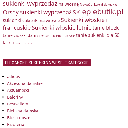
sukienki wyprzedaż
na wiosnę
Nowości kurtki damskie
sklep ebutik.pl
Orsay sukienki wyprzedaż
Sukienki włoskie i
sukienki
sukienki na wiosnę
francuskie
Sukienki włoskie letnie
tanie bluzki
tanie sukienki dla 50
tanie ciuszki damskie
tanie kurtki damskie
latki
Tanie ubrania
ELEGANCKIE SUKIENKI NA WESELE KATEGORIE
adidas
Akcesoria damskie
Aktualności
Baleriny
Bestsellery
Bielizna damska
Biustonosze
Biżuteria