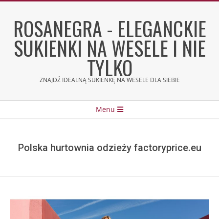
Skip
to
ROSANEGRA - ELEGANCKIE
content
SUKIENKI NA WESELE I NIE
TYLKO
ZNAJDŹ IDEALNĄ SUKIENKĘ NA WESELE DLA SIEBIE
Secondary
Menu
Navigation
Menu
Polska hurtownia odzieży factoryprice.eu