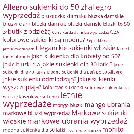
Allegro sukienki do 50 zł
allegro
wyprzedaż
bluzeczka damska
bluzka damskie
bluzki damkie
bluzki dam
bluzki damski
bluzki to 50
butik z odzieżą
Czy
zł
Carry kurtki damskie wyprzedaż
kolorowe sukienki są modne?
Eleganckie kurtki
Eleganckie sukienki włoskie
fajne i
przejściowe damskie
Jaka sukienka dla kobiety po 50?
tanie ubrania
Jakie sukienki dla 30 latki?
jakie bluzki dla
jakie
sukienki dl a 40 latki? Modne sukienki dla pań po 50 Allegro
Jakie sukienki odmładzają?
Jakie sukienki
wyszczuplają?
kolorowe sukienki
Kolorowe sukienki na
letnie
wiosnę
koszulowe sukienki
wyprzedaże
mango ubrania
mango bluzki
Markowe sukienki
markowe bluzki wyprzedaż
markowe ubrania wyprzedaż
włoskie
mohito
modna sukienka dla 50 latki
modne kurtki damskie