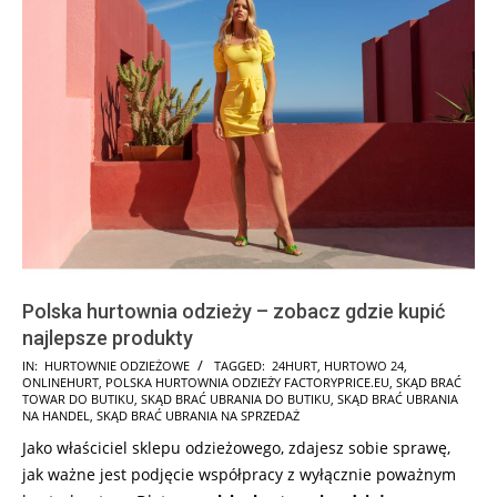
Polska hurtownia odzieży – zobacz gdzie kupić
najlepsze produkty
2026-
IN:
HURTOWNIE ODZIEŻOWE
TAGGED:
24HURT
,
HURTOWO 24
,
ONLINEHURT
,
POLSKA HURTOWNIA ODZIEŻY FACTORYPRICE.EU
,
SKĄD BRAĆ
01-
TOWAR DO BUTIKU
,
SKĄD BRAĆ UBRANIA DO BUTIKU
,
SKĄD BRAĆ UBRANIA
27
NA HANDEL
,
SKĄD BRAĆ UBRANIA NA SPRZEDAŻ
Jako właściciel sklepu odzieżowego, zdajesz sobie sprawę,
jak ważne jest podjęcie współpracy z wyłącznie poważnym