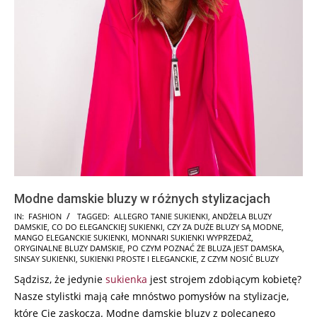
Modne damskie bluzy w różnych stylizacjach
2025-
IN:
FASHION
TAGGED:
ALLEGRO TANIE SUKIENKI
,
ANDŻELA BLUZY
DAMSKIE
,
CO DO ELEGANCKIEJ SUKIENKI
,
CZY ZA DUŻE BLUZY SĄ MODNE
,
12-
MANGO ELEGANCKIE SUKIENKI
,
MONNARI SUKIENKI WYPRZEDAŻ
,
01
ORYGINALNE BLUZY DAMSKIE
,
PO CZYM POZNAĆ ŻE BLUZA JEST DAMSKA
,
SINSAY SUKIENKI
,
SUKIENKI PROSTE I ELEGANCKIE
,
Z CZYM NOSIĆ BLUZY
Sądzisz, że jedynie
sukienka
jest strojem zdobiącym kobietę?
Nasze stylistki mają całe mnóstwo pomysłów na stylizacje,
które Cię zaskoczą. Modne damskie bluzy z polecanego