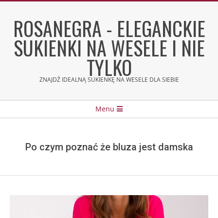
Skip
to
ROSANEGRA - ELEGANCKIE
content
SUKIENKI NA WESELE I NIE
TYLKO
ZNAJDŹ IDEALNĄ SUKIENKĘ NA WESELE DLA SIEBIE
Secondary
Menu
Navigation
Menu
Po czym poznać że bluza jest damska