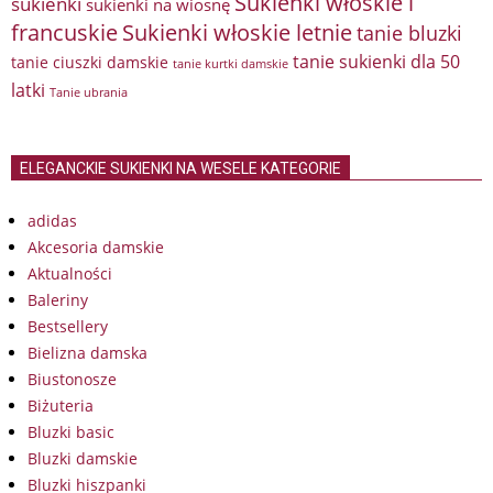
Sukienki włoskie i
sukienki
sukienki na wiosnę
francuskie
Sukienki włoskie letnie
tanie bluzki
tanie sukienki dla 50
tanie ciuszki damskie
tanie kurtki damskie
latki
Tanie ubrania
ELEGANCKIE SUKIENKI NA WESELE KATEGORIE
adidas
Akcesoria damskie
Aktualności
Baleriny
Bestsellery
Bielizna damska
Biustonosze
Biżuteria
Bluzki basic
Bluzki damskie
Bluzki hiszpanki