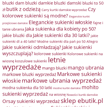
bluzki damkie
bluzki dam
bluzki damski
bluzki to 50
butik z odzieżą
Czy
zł
Carry kurtki damskie wyprzedaż
kolorowe sukienki są modne?
Eleganckie kurtki
Eleganckie sukienki włoskie
fajne i
przejściowe damskie
Jaka sukienka dla kobiety po 50?
tanie ubrania
Jakie sukienki dla 30 latki?
jakie bluzki dla
jakie
sukienki dl a 40 latki? Modne sukienki dla pań po 50 Allegro
Jakie sukienki odmładzają?
Jakie sukienki
wyszczuplają?
kolorowe sukienki
Kolorowe sukienki na
letnie
wiosnę
koszulowe sukienki
wyprzedaże
mango ubrania
mango bluzki
Markowe sukienki
markowe bluzki wyprzedaż
markowe ubrania wyprzedaż
włoskie
mohito
modna sukienka dla 50 latki
modne kurtki damskie
sukienki wyprzedaż
na wiosnę
Nowości kurtki damskie
sklep ebutik.pl
Orsay sukienki wyprzedaż