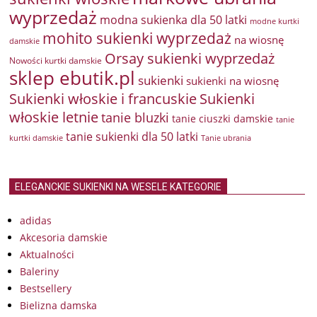
wyprzedaż
modna sukienka dla 50 latki
modne kurtki
mohito sukienki wyprzedaż
na wiosnę
damskie
Orsay sukienki wyprzedaż
Nowości kurtki damskie
sklep ebutik.pl
sukienki
sukienki na wiosnę
Sukienki włoskie i francuskie
Sukienki
włoskie letnie
tanie bluzki
tanie ciuszki damskie
tanie
tanie sukienki dla 50 latki
kurtki damskie
Tanie ubrania
ELEGANCKIE SUKIENKI NA WESELE KATEGORIE
adidas
Akcesoria damskie
Aktualności
Baleriny
Bestsellery
Bielizna damska