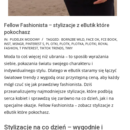
Fellow Fashionista – stylizacje z eButik które
pokochasz
2025-
IN:
PUDELEK MODOWY
TAGGED:
BORN2BE WILD
,
FACE OK
,
FCE BOOK
,
INST
,
MSNGR
,
PINTEREST S
,
PL OTKI
,
PLOTK
,
PLOTKA
,
PLOTKI
,
ROYAL
01-
FASHION
,
T PINTEREST
,
TIKTOK TRENDS
,
TWIY
28
Moda to coś więcej niż ubrania – to sposób wyrażania
siebie, pokazania światu swojego charakteru i
indywidualnego stylu. Dlatego w eButik staramy się łączyć
światowe trendy z wygodą oraz przystępną ceną, aby każdy
mógł czuć się jak prawdziwy fashionista. Dziś
przeanalizujemy najmodniejsze stylizacje, które podbiją
serca kobiet i sprawdzą się zarówno na co dzień, jak i na
specjalne okazje. Fellow Fashionista – zobacz stylizacje z
eButik które pokochasz.
Stylizacje na co dzień – wygodnie i