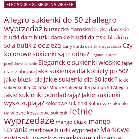
ELEGANCKIE SUKIENKI NA WESELE
Allegro sukienki do 50 zł
allegro
wyprzedaż
bluzeczka damska
bluzka damskie
bluzki damkie
bluzki dam
bluzki damski
bluzki to
butik z odzieżą
Czy
50 zł
Carry kurtki damskie wyprzedaż
kolorowe sukienki są modne?
Eleganckie kurtki
Eleganckie sukienki włoskie
fajne
przejściowe damskie
Jaka sukienka dla kobiety po 50?
i tanie ubrania
Jakie sukienki dla 30 latki?
jakie bluzki dla
jakie
sukienki dl a 40 latki? Modne sukienki dla pań po 50 Allegro
Jakie sukienki odmładzają?
Jakie sukienki
wyszczuplają?
kolorowe sukienki
Kolorowe sukienki
letnie
na wiosnę
koszulowe sukienki
wyprzedaże
mango
mango bluzki
Markowe
ubrania
markowe bluzki wyprzedaż
markowe ubrania
sukienki włoskie