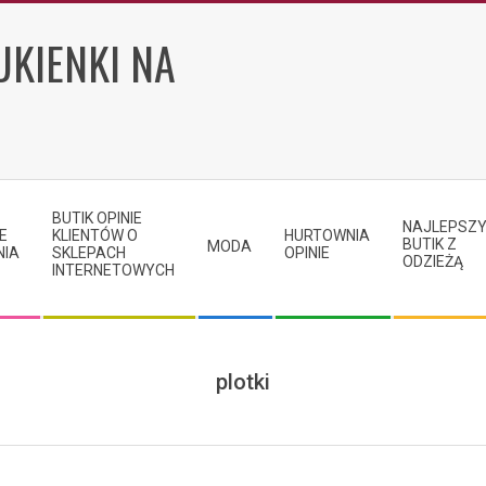
UKIENKI NA
BUTIK OPINIE
NAJLEPSZ
E
KLIENTÓW O
HURTOWNIA
BUTIK Z
MODA
NIA
SKLEPACH
OPINIE
ODZIEŻĄ
INTERNETOWYCH
plotki