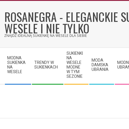
Skip
to
ROSANEGRA - ELEGANCKIE S
content
WESELE I NIE TYLKO
ZNAJDŹ IDEALNĄ SUKIENKĘ NA WESELE DLA SIEBIE
Secondary
SUKIENKI
Navigation
MODNA
NA
MODA
SUKIENKA
TRENDY W
WESELE
MODN
Menu
DAMSKA
NA
SUKIENKACH
MODNE
UBRA
UBRANIA
WESELE
W TYM
SEZONIE