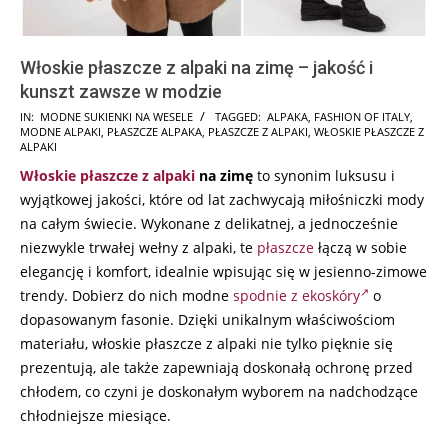
Włoskie płaszcze z alpaki na zimę – jakość i
kunszt zawsze w modzie
2024-
IN:
MODNE SUKIENKI NA WESELE
TAGGED:
ALPAKA
,
FASHION OF ITALY
,
MODNE ALPAKI
,
PŁASZCZE ALPAKA
,
PŁASZCZE Z ALPAKI
,
WŁOSKIE PŁASZCZE Z
08-
ALPAKI
19
Włoskie płaszcze z alpaki
na zimę
to synonim luksusu i
wyjątkowej jakości, które od lat zachwycają miłośniczki mody
na całym świecie. Wykonane z delikatnej, a jednocześnie
niezwykle trwałej wełny z alpaki, te
płaszcze
łączą w sobie
elegancję i komfort, idealnie wpisując się w jesienno-zimowe
trendy. Dobierz do nich modne
spodnie z ekoskóry
o
dopasowanym fasonie. Dzięki unikalnym właściwościom
materiału, włoskie płaszcze z alpaki nie tylko pięknie się
prezentują, ale także zapewniają doskonałą ochronę przed
chłodem, co czyni je doskonałym wyborem na nadchodzące
chłodniejsze miesiące.