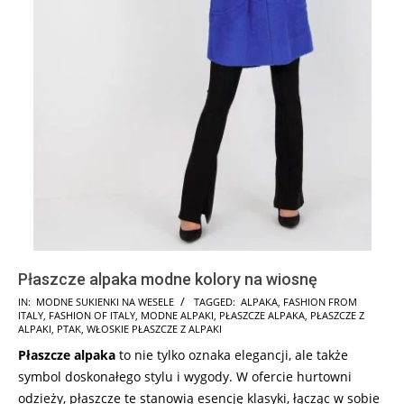
Płaszcze alpaka modne kolory na wiosnę
2024-
IN:
MODNE SUKIENKI NA WESELE
TAGGED:
ALPAKA
,
FASHION FROM
ITALY
,
FASHION OF ITALY
,
MODNE ALPAKI
,
PŁASZCZE ALPAKA
,
PŁASZCZE Z
02-
ALPAKI
,
PTAK
,
WŁOSKIE PŁASZCZE Z ALPAKI
28
Płaszcze alpaka
to nie tylko oznaka elegancji, ale także
symbol doskonałego stylu i wygody. W ofercie hurtowni
odzieży, płaszcze te stanowią esencję klasyki, łącząc w sobie