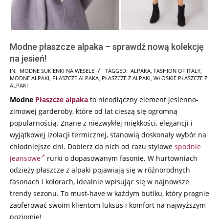
Modne płaszcze alpaka – sprawdź nową kolekcję
na jesień!
2024-
IN:
MODNE SUKIENKI NA WESELE
TAGGED:
ALPAKA
,
FASHION OF ITALY
,
MODNE ALPAKI
,
PŁASZCZE ALPAKA
,
PŁASZCZE Z ALPAKI
,
WŁOSKIE PŁASZCZE Z
08-
ALPAKI
21
Modne
Płaszcze
alpaka
to nieodłączny element jesienno-
zimowej garderoby, które od lat cieszą się ogromną
popularnością. Znane z niezwykłej miękkości, elegancji i
wyjątkowej izolacji termicznej, stanowią doskonały wybór na
chłodniejsze dni. Dobierz do nich od razu stylowe
spodnie
jeansowe
rurki o dopasowanym fasonie. W hurtowniach
odzieży płaszcze z alpaki pojawiają się w różnorodnych
fasonach i kolorach, idealnie wpisując się w najnowsze
trendy sezonu. To must-have w każdym butiku, który pragnie
zaoferować swoim klientom luksus i komfort na najwyższym
poziomie!