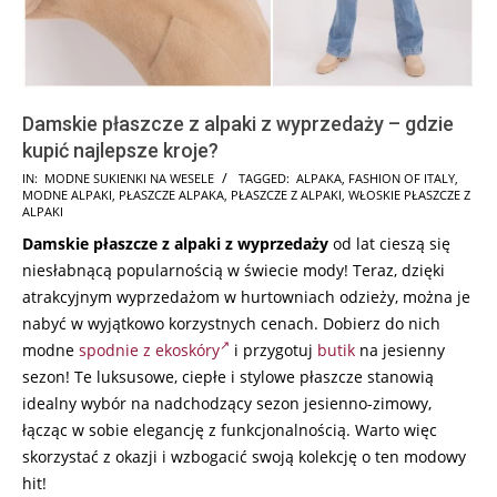
Damskie płaszcze z alpaki z wyprzedaży – gdzie
kupić najlepsze kroje?
2024-
IN:
MODNE SUKIENKI NA WESELE
TAGGED:
ALPAKA
,
FASHION OF ITALY
,
MODNE ALPAKI
,
PŁASZCZE ALPAKA
,
PŁASZCZE Z ALPAKI
,
WŁOSKIE PŁASZCZE Z
09-
ALPAKI
04
Damskie płaszcze z alpaki z wyprzedaży
od lat cieszą się
niesłabnącą popularnością w świecie mody! Teraz, dzięki
atrakcyjnym wyprzedażom w hurtowniach odzieży, można je
nabyć w wyjątkowo korzystnych cenach. Dobierz do nich
modne
spodnie z ekoskóry
i przygotuj
butik
na jesienny
sezon! Te luksusowe, ciepłe i stylowe płaszcze stanowią
idealny wybór na nadchodzący sezon jesienno-zimowy,
łącząc w sobie elegancję z funkcjonalnością. Warto więc
skorzystać z okazji i wzbogacić swoją kolekcję o ten modowy
hit!