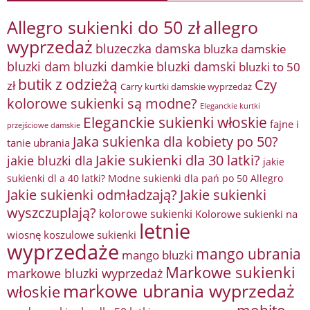
Allegro sukienki do 50 zł
allegro
wyprzedaż
bluzeczka damska
bluzka damskie
bluzki damkie
bluzki dam
bluzki damski
bluzki to 50
butik z odzieżą
Czy
zł
Carry kurtki damskie wyprzedaż
kolorowe sukienki są modne?
Eleganckie kurtki
Eleganckie sukienki włoskie
fajne i
przejściowe damskie
Jaka sukienka dla kobiety po 50?
tanie ubrania
Jakie sukienki dla 30 latki?
jakie bluzki dla
jakie
sukienki dl a 40 latki? Modne sukienki dla pań po 50 Allegro
Jakie sukienki odmładzają?
Jakie sukienki
wyszczuplają?
kolorowe sukienki
Kolorowe sukienki na
letnie
wiosnę
koszulowe sukienki
wyprzedaże
mango ubrania
mango bluzki
Markowe sukienki
markowe bluzki wyprzedaż
markowe ubrania wyprzedaż
włoskie