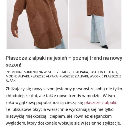
Płaszcze z alpaki na jesień – poznaj trend na nowy
sezon!
2024-
IN:
MODNE SUKIENKI NA WESELE
TAGGED:
ALPAKA
,
FASHION OF ITALY
,
MODNE ALPAKI
,
PŁASZCZE ALPAKA
,
PŁASZCZE Z ALPAKI
,
WŁOSKIE PŁASZCZE Z
07-
ALPAKI
01
Zbliżający się nowy sezon jesienny przynosi ze sobą nie tylko
chłodniejsze dni, ale także nowe trendy w modzie. W tym
roku wyjątkową popularnością cieszą się
płaszcze z alpaki
.
Te luksusowe okrycia wierzchnie wyróżniają się nie tylko
niezwykłą miękkością i ciepłem, ale również eleganckim
wyglądem, który doskonale wpisuje się w jesienne stylizacje.