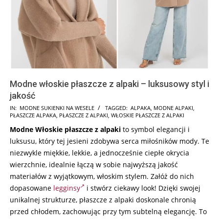
Modne włoskie płaszcze z alpaki – luksusowy styl i
jakość
2024-
IN:
MODNE SUKIENKI NA WESELE
TAGGED:
ALPAKA
,
MODNE ALPAKI
,
PŁASZCZE ALPAKA
,
PŁASZCZE Z ALPAKI
,
WŁOSKIE PŁASZCZE Z ALPAKI
09-
Modne Włoskie płaszcze z alpaki
to symbol elegancji i
15
luksusu, który tej jesieni zdobywa serca miłośników mody. Te
niezwykle miękkie, lekkie, a jednocześnie ciepłe okrycia
wierzchnie, idealnie łączą w sobie najwyższą jakość
materiałów z wyjątkowym, włoskim stylem. Załóż do nich
dopasowane
legginsy
i stwórz ciekawy look! Dzięki swojej
unikalnej strukturze, płaszcze z alpaki doskonale chronią
przed chłodem, zachowując przy tym subtelną elegancję. To