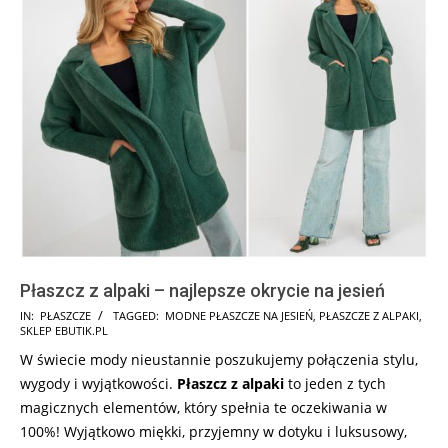
Płaszcz z alpaki – najlepsze okrycie na jesień
2025-
IN:
PŁASZCZE
TAGGED:
MODNE PŁASZCZE NA JESIEŃ
,
PŁASZCZE Z ALPAKI
,
SKLEP EBUTIK.PL
08-
W świecie mody nieustannie poszukujemy połączenia stylu,
14
wygody i wyjątkowości.
Płaszcz z alpaki
to jeden z tych
magicznych elementów, który spełnia te oczekiwania w
100%! Wyjątkowo miękki, przyjemny w dotyku i luksusowy,