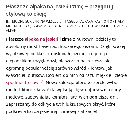
Płaszcze alpaka na jesień i zimę – przygotuj
stylową kolekcję
2024-
IN:
MODNE SUKIENKI NA WESELE
TAGGED:
ALPAKA
,
FASHION OF ITALY
,
MODNE ALPAKI
,
PŁASZCZE ALPAKA
,
PŁASZCZE Z ALPAKI
,
WŁOSKIE PŁASZCZE Z
08-
ALPAKI
07
Płaszcze
alpaka
na jesień
i zimę
z hurtowni odzieży to
absolutny must-have nadchodzącego sezonu. Dzięki swojej
wyjątkowej miękkości, doskonałej izolacji cieplnej i
eleganckiemu wyglądowi, płaszcze alpaka cieszą się
ogromną popularnością zarówno wśród klientów, jak i
właścicieli butików. Dobierz do nich od razu miękkie i ciepłe
spodnie dresowe
. Nowa kolekcja oferuje szeroki wybór
modeli, które z łatwością wpisują się w najnowsze trendy
modowe, zapewniając komfort i styl w chłodniejsze dni.
Zapraszamy do odkrycia tych luksusowych okryć, które
podkreślą każdą jesienną i zimową stylizację!