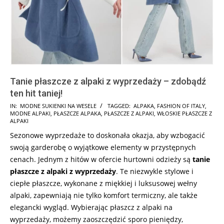
Tanie płaszcze z alpaki z wyprzedaży – zdobądź
ten hit taniej!
2024-
IN:
MODNE SUKIENKI NA WESELE
TAGGED:
ALPAKA
,
FASHION OF ITALY
,
MODNE ALPAKI
,
PŁASZCZE ALPAKA
,
PŁASZCZE Z ALPAKI
,
WŁOSKIE PŁASZCZE Z
06-
ALPAKI
14
Sezonowe wyprzedaże to doskonała okazja, aby wzbogacić
swoją garderobę o wyjątkowe elementy w przystępnych
cenach. Jednym z hitów w ofercie hurtowni odzieży są
tanie
płaszcze z alpaki z wyprzedaży
. Te niezwykle stylowe i
ciepłe płaszcze, wykonane z miękkiej i luksusowej wełny
alpaki, zapewniają nie tylko komfort termiczny, ale także
elegancki wygląd. Wybierając płaszcz z alpaki na
wyprzedaży, możemy zaoszczędzić sporo pieniędzy,