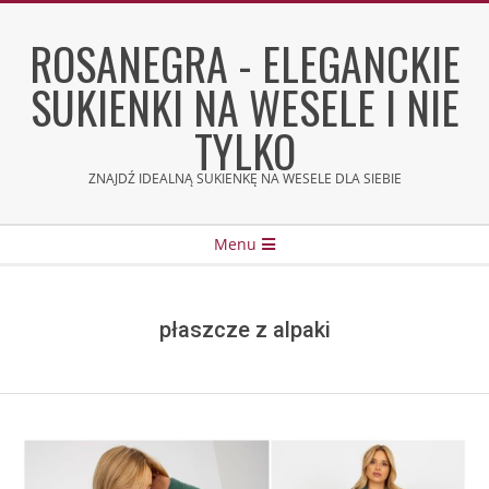
Skip
to
ROSANEGRA - ELEGANCKIE
content
SUKIENKI NA WESELE I NIE
TYLKO
ZNAJDŹ IDEALNĄ SUKIENKĘ NA WESELE DLA SIEBIE
Secondary
Menu
Navigation
Menu
płaszcze z alpaki