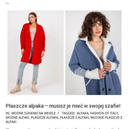
…
Płaszcze alpaka – musisz je mieć w swojej szafie!
2024-
IN:
MODNE SUKIENKI NA WESELE
TAGGED:
ALPAKA
,
FASHION OF ITALY
,
MODNE ALPAKI
,
PŁASZCZE ALPAKA
,
PŁASZCZE Z ALPAKI
,
WŁOSKIE PŁASZCZE Z
07-
ALPAKI
08