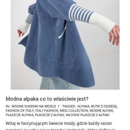
Modna alpaka co to właściwie jest?
2024-
IN:
MODNE SUKIENKI NA WESELE
TAGGED:
ALPAKA
,
BUTIK Z ODZIEŻĄ
,
FASHION OF ITALY
,
ITALY FASHION
,
MEGI COLLECTION
,
MODNE ALPAKI
,
02-
PŁASZCZE ALPAKA
,
PŁASZCZE Z ALPAKI
,
WŁOSKIE PŁASZCZE Z ALPAKI
04
Witaj w fascynującym świecie mody, gdzie każdy sezon