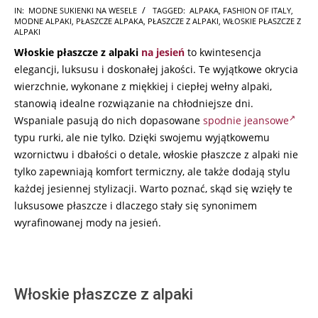
2024-
IN:
MODNE SUKIENKI NA WESELE
TAGGED:
ALPAKA
,
FASHION OF ITALY
,
MODNE ALPAKI
,
PŁASZCZE ALPAKA
,
PŁASZCZE Z ALPAKI
,
WŁOSKIE PŁASZCZE Z
07-
ALPAKI
15
Włoskie płaszcze z alpaki
na jesień
to kwintesencja
elegancji, luksusu i doskonałej jakości. Te wyjątkowe okrycia
wierzchnie, wykonane z miękkiej i ciepłej wełny alpaki,
stanowią idealne rozwiązanie na chłodniejsze dni.
Wspaniale pasują do nich dopasowane
spodnie jeansowe
typu rurki, ale nie tylko. Dzięki swojemu wyjątkowemu
wzornictwu i dbałości o detale, włoskie płaszcze z alpaki nie
tylko zapewniają komfort termiczny, ale także dodają stylu
każdej jesiennej stylizacji. Warto poznać, skąd się wzięły te
luksusowe płaszcze i dlaczego stały się synonimem
wyrafinowanej mody na jesień.
Włoskie płaszcze z alpaki