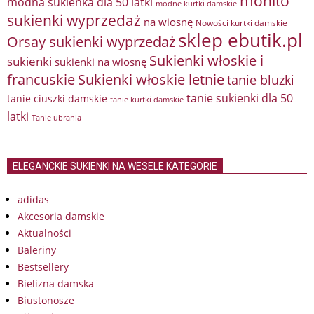
mohito
modna sukienka dla 50 latki
modne kurtki damskie
sukienki wyprzedaż
na wiosnę
Nowości kurtki damskie
sklep ebutik.pl
Orsay sukienki wyprzedaż
Sukienki włoskie i
sukienki
sukienki na wiosnę
francuskie
Sukienki włoskie letnie
tanie bluzki
tanie sukienki dla 50
tanie ciuszki damskie
tanie kurtki damskie
latki
Tanie ubrania
ELEGANCKIE SUKIENKI NA WESELE KATEGORIE
adidas
Akcesoria damskie
Aktualności
Baleriny
Bestsellery
Bielizna damska
Biustonosze