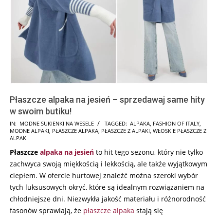
Płaszcze alpaka na jesień – sprzedawaj same hity
w swoim butiku!
2024-
IN:
MODNE SUKIENKI NA WESELE
TAGGED:
ALPAKA
,
FASHION OF ITALY
,
MODNE ALPAKI
,
PŁASZCZE ALPAKA
,
PŁASZCZE Z ALPAKI
,
WŁOSKIE PŁASZCZE Z
07-
ALPAKI
07
Płaszcze
alpaka
na jesień
to hit tego sezonu, który nie tylko
zachwyca swoją miękkością i lekkością, ale także wyjątkowym
ciepłem. W ofercie hurtowej znaleźć można szeroki wybór
tych luksusowych okryć, które są idealnym rozwiązaniem na
chłodniejsze dni. Niezwykła jakość materiału i różnorodność
fasonów sprawiają, że
płaszcze alpaka
stają się