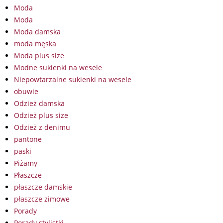
Moda
Moda
Moda damska
moda męska
Moda plus size
Modne sukienki na wesele
Niepowtarzalne sukienki na wesele
obuwie
Odzież damska
Odzież plus size
Odzież z denimu
pantone
paski
Piżamy
Płaszcze
płaszcze damskie
płaszcze zimowe
Porady
Porady stylistki