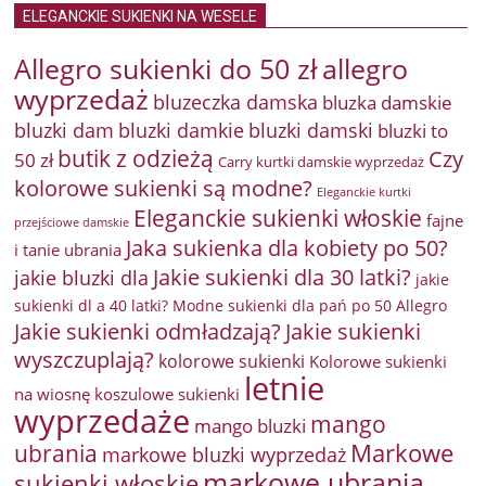
ELEGANCKIE SUKIENKI NA WESELE
Allegro sukienki do 50 zł
allegro
wyprzedaż
bluzeczka damska
bluzka damskie
bluzki damkie
bluzki dam
bluzki damski
bluzki to
butik z odzieżą
Czy
50 zł
Carry kurtki damskie wyprzedaż
kolorowe sukienki są modne?
Eleganckie kurtki
Eleganckie sukienki włoskie
fajne
przejściowe damskie
Jaka sukienka dla kobiety po 50?
i tanie ubrania
Jakie sukienki dla 30 latki?
jakie bluzki dla
jakie
sukienki dl a 40 latki? Modne sukienki dla pań po 50 Allegro
Jakie sukienki odmładzają?
Jakie sukienki
wyszczuplają?
kolorowe sukienki
Kolorowe sukienki
letnie
na wiosnę
koszulowe sukienki
wyprzedaże
mango
mango bluzki
Markowe
ubrania
markowe bluzki wyprzedaż
markowe ubrania
sukienki włoskie