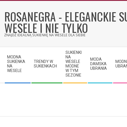
Skip
to
ROSANEGRA - ELEGANCKIE S
content
WESELE I NIE TYLKO
ZNAJDŹ IDEALNĄ SUKIENKĘ NA WESELE DLA SIEBIE
Secondary
SUKIENKI
Navigation
MODNA
NA
MODA
SUKIENKA
TRENDY W
WESELE
MODN
Menu
DAMSKA
NA
SUKIENKACH
MODNE
UBRA
UBRANIA
WESELE
W TYM
SEZONIE