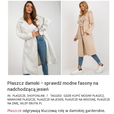
Płaszcz damski – sprawdź modne fasony na
nadchodzącą jesień
2026-
IN:
PŁASZCZE
,
SHOPONLINE
TAGGED:
GDZIE KUPIĆ MODNY PŁASZCZ
,
MARKOWE PŁASZCZE
,
PŁASZCZE NA JESIEŃ
,
PŁASZCZE NA WISOSNĘ
,
PŁASZCZE
02-
NA ZIMĘ
,
SKLEP EBUTIK.PL
16
Płaszcze
odgrywają kluczową rolę w damskiej garderobie,