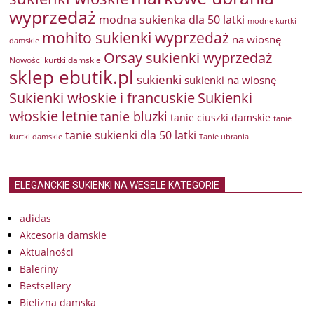
wyprzedaż
modna sukienka dla 50 latki
modne kurtki
mohito sukienki wyprzedaż
na wiosnę
damskie
Orsay sukienki wyprzedaż
Nowości kurtki damskie
sklep ebutik.pl
sukienki
sukienki na wiosnę
Sukienki włoskie i francuskie
Sukienki
włoskie letnie
tanie bluzki
tanie ciuszki damskie
tanie
tanie sukienki dla 50 latki
kurtki damskie
Tanie ubrania
ELEGANCKIE SUKIENKI NA WESELE KATEGORIE
adidas
Akcesoria damskie
Aktualności
Baleriny
Bestsellery
Bielizna damska