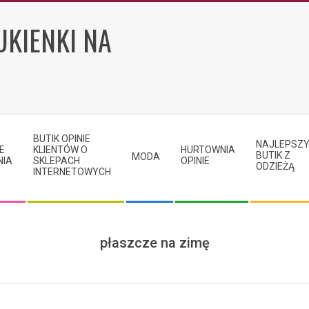
UKIENKI NA
BUTIK OPINIE
NAJLEPSZ
E
KLIENTÓW O
HURTOWNIA
BUTIK Z
MODA
NIA
SKLEPACH
OPINIE
ODZIEŻĄ
INTERNETOWYCH
płaszcze na zimę