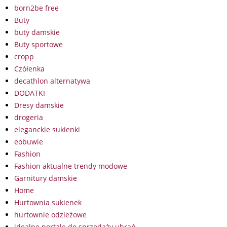
born2be free
Buty
buty damskie
Buty sportowe
cropp
Czółenka
decathlon alternatywa
DODATKI
Dresy damskie
drogeria
eleganckie sukienki
eobuwie
Fashion
Fashion aktualne trendy modowe
Garnitury damskie
Home
Hurtownia sukienek
hurtownie odzieżowe
idealne portale do sprzedaży ubrań