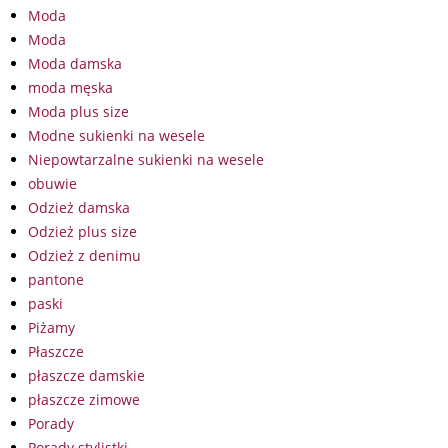
Moda
Moda
Moda damska
moda męska
Moda plus size
Modne sukienki na wesele
Niepowtarzalne sukienki na wesele
obuwie
Odzież damska
Odzież plus size
Odzież z denimu
pantone
paski
Piżamy
Płaszcze
płaszcze damskie
płaszcze zimowe
Porady
Porady stylistki