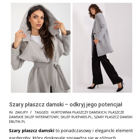
Szary płaszcz damski – odkryj jego potencjał
2025-
IN:
ZAKUPY
TAGGED:
HURTOWNIA PŁASZCZY DAMSKICH
,
PŁASZCZE
DAMSKIE SKLEP INTERNETOWY
,
SKLEP RUEPARIS.PL
,
SZARY PŁASZCZ DAMSKI
09-
EBUTIK.PL
01
Szary płaszcz damski
to ponadczasowy i elegancki element
garderoby, który doskonale sprawdza się w różnych