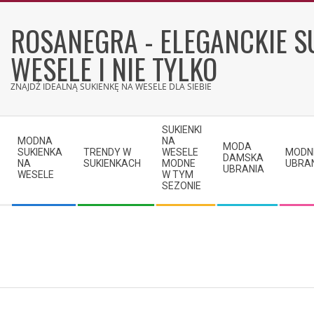
Skip
to
ROSANEGRA - ELEGANCKIE S
content
WESELE I NIE TYLKO
ZNAJDŹ IDEALNĄ SUKIENKĘ NA WESELE DLA SIEBIE
Secondary
SUKIENKI
Navigation
MODNA
NA
MODA
SUKIENKA
TRENDY W
WESELE
MODN
Menu
DAMSKA
NA
SUKIENKACH
MODNE
UBRA
UBRANIA
WESELE
W TYM
SEZONIE