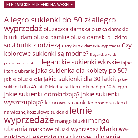
ELEGANCKIE SUKIENKI NA WESELE
Allegro sukienki do 50 zł
allegro
wyprzedaż
bluzeczka damska
bluzka damskie
bluzki damkie
bluzki dam
bluzki damski
bluzki to
butik z odzieżą
Czy
50 zł
Carry kurtki damskie wyprzedaż
kolorowe sukienki są modne?
Eleganckie kurtki
Eleganckie sukienki włoskie
fajne
przejściowe damskie
Jaka sukienka dla kobiety po 50?
i tanie ubrania
Jakie sukienki dla 30 latki?
jakie bluzki dla
jakie
sukienki dl a 40 latki? Modne sukienki dla pań po 50 Allegro
Jakie sukienki odmładzają?
Jakie sukienki
wyszczuplają?
kolorowe sukienki
Kolorowe sukienki
letnie
na wiosnę
koszulowe sukienki
wyprzedaże
mango
mango bluzki
Markowe
ubrania
markowe bluzki wyprzedaż
markowe ubrania
sukienki włoskie