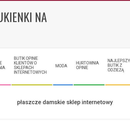
UKIENKI NA
BUTIK OPINIE
NAJLEPSZ
E
KLIENTÓW O
HURTOWNIA
BUTIK Z
MODA
NIA
SKLEPACH
OPINIE
ODZIEŻĄ
INTERNETOWYCH
płaszcze damskie sklep internetowy