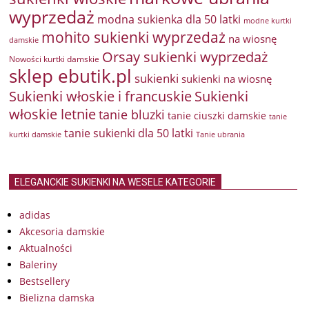
wyprzedaż
modna sukienka dla 50 latki
modne kurtki
mohito sukienki wyprzedaż
na wiosnę
damskie
Orsay sukienki wyprzedaż
Nowości kurtki damskie
sklep ebutik.pl
sukienki
sukienki na wiosnę
Sukienki włoskie i francuskie
Sukienki
włoskie letnie
tanie bluzki
tanie ciuszki damskie
tanie
tanie sukienki dla 50 latki
kurtki damskie
Tanie ubrania
ELEGANCKIE SUKIENKI NA WESELE KATEGORIE
adidas
Akcesoria damskie
Aktualności
Baleriny
Bestsellery
Bielizna damska