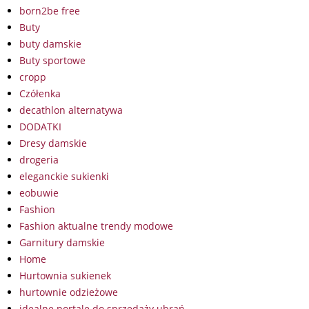
born2be free
Buty
buty damskie
Buty sportowe
cropp
Czółenka
decathlon alternatywa
DODATKI
Dresy damskie
drogeria
eleganckie sukienki
eobuwie
Fashion
Fashion aktualne trendy modowe
Garnitury damskie
Home
Hurtownia sukienek
hurtownie odzieżowe
idealne portale do sprzedaży ubrań