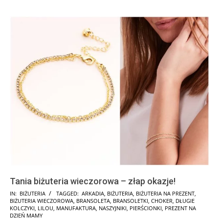
Tania biżuteria wieczorowa – złap okazje!
2024-
IN:
BIŻUTERIA
TAGGED:
ARKADIA
,
BIŻUTERIA
,
BIŻUTERIA NA PREZENT
,
BIŻUTERIA WIECZOROWA
,
BRANSOLETA
,
BRANSOLETKI
,
CHOKER
,
DŁUGIE
11-
KOLCZYKI
,
LILOU
,
MANUFAKTURA
,
NASZYJNIKI
,
PIERŚCIONKI
,
PREZENT NA
13
DZIEŃ MAMY