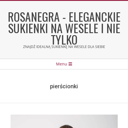
Skip
to
ROSANEGRA - ELEGANCKIE
content
SUKIENKI NA WESELE I NIE
TYLKO
ZNAJDŹ IDEALNĄ SUKIENKĘ NA WESELE DLA SIEBIE
Secondary
Menu
Navigation
Menu
pierścionki