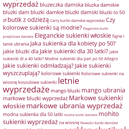
wyprzedaż
bluzeczka damska
bluzka damskie
bluzki damkie
bluzki dam
bluzki damski
bluzki to 50
butik z odzieżą
Czy
zł
Carry kurtki damskie wyprzedaż
kolorowe sukienki są modne?
Eleganckie kurtki
Eleganckie sukienki włoskie
fajne i
przejściowe damskie
Jaka sukienka dla kobiety po 50?
tanie ubrania
Jakie sukienki dla 30 latki?
jakie bluzki dla
jakie
sukienki dl a 40 latki? Modne sukienki dla pań po 50 Allegro
Jakie sukienki odmładzają?
Jakie sukienki
wyszczuplają?
kolorowe sukienki
Kolorowe sukienki na
letnie
wiosnę
koszulowe sukienki
wyprzedaże
mango ubrania
mango bluzki
Markowe sukienki
markowe bluzki wyprzedaż
markowe ubrania wyprzedaż
włoskie
mohito
modna sukienka dla 50 latki
modne kurtki damskie
sukienki wyprzedaż
na wiosnę
Nowości kurtki damskie