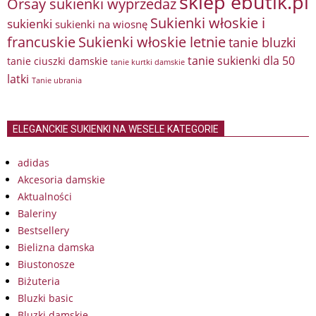
sklep ebutik.pl
Orsay sukienki wyprzedaż
Sukienki włoskie i
sukienki
sukienki na wiosnę
francuskie
Sukienki włoskie letnie
tanie bluzki
tanie sukienki dla 50
tanie ciuszki damskie
tanie kurtki damskie
latki
Tanie ubrania
ELEGANCKIE SUKIENKI NA WESELE KATEGORIE
adidas
Akcesoria damskie
Aktualności
Baleriny
Bestsellery
Bielizna damska
Biustonosze
Biżuteria
Bluzki basic
Bluzki damskie