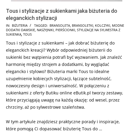
Tous i stylizacje z sukienkami jaka biżuteria do
eleganckich stylizacji
2024-
IN:
BIŻUTERIA
TAGGED:
BRANSOLETA
,
BRANSOLETKI
,
KOLCZYKI
,
MODNE
DODATKI DAMSKIE
,
NASZYJNIKI
,
PIERŚCIONKI
,
STYLIZACJE NA SYLWESTRA Z
11-
SUKIENKĄ
,
TOUS
18
Tous i stylizacje z sukienkami – jak dobrać biżuterię do
eleganckich kreacji? Wybór odpowiedniej biżuterii do
sukienki bez wątpienia potrafi być wyzwaniem. Jak znaleźć
harmonię między strojem a dodatkami, by wyglądać
elegancko i stylowo? Biżuteria marki Tous to idealne
uzupełnienie kobiecych stylizacji, łączące subtelność,
nowoczesny design i uniwersalność. W połączeniu z
sukienkami z oferty Butiku online eButik.pl tworzy zestawy,
które przyciągają uwagę na każdą okazję: od wesel, przez
chrzciny, aż po sylwestrowe szaleństwa.
W tym artykule znajdziesz praktyczne porady i inspiracje,
które pomogą Ci dopasować biżuterię Tous do …