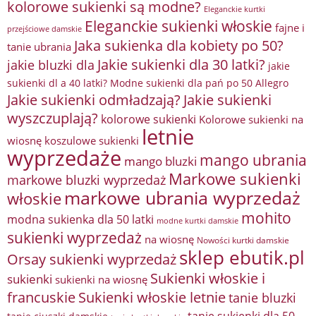
kolorowe sukienki są modne?
Eleganckie kurtki
Eleganckie sukienki włoskie
fajne i
przejściowe damskie
Jaka sukienka dla kobiety po 50?
tanie ubrania
Jakie sukienki dla 30 latki?
jakie bluzki dla
jakie
sukienki dl a 40 latki? Modne sukienki dla pań po 50 Allegro
Jakie sukienki odmładzają?
Jakie sukienki
wyszczuplają?
kolorowe sukienki
Kolorowe sukienki na
letnie
wiosnę
koszulowe sukienki
wyprzedaże
mango ubrania
mango bluzki
Markowe sukienki
markowe bluzki wyprzedaż
markowe ubrania wyprzedaż
włoskie
mohito
modna sukienka dla 50 latki
modne kurtki damskie
sukienki wyprzedaż
na wiosnę
Nowości kurtki damskie
sklep ebutik.pl
Orsay sukienki wyprzedaż
Sukienki włoskie i
sukienki
sukienki na wiosnę
francuskie
Sukienki włoskie letnie
tanie bluzki