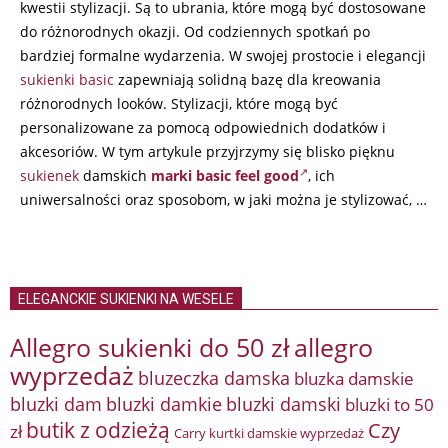
kwestii stylizacji. Są to ubrania, które mogą być dostosowane
do różnorodnych okazji. Od codziennych spotkań po
bardziej formalne wydarzenia. W swojej prostocie i elegancji
sukienki basic
zapewniają solidną bazę dla kreowania
różnorodnych looków. Stylizacji, które mogą być
personalizowane za pomocą odpowiednich dodatków i
akcesoriów. W tym artykule przyjrzymy się blisko pięknu
sukienek
damskich
marki basic feel good
, ich
uniwersalności oraz sposobom, w jaki można je stylizować, …
ELEGANCKIE SUKIENKI NA WESELE
Allegro sukienki do 50 zł
allegro
wyprzedaż
bluzeczka damska
bluzka damskie
bluzki damkie
bluzki dam
bluzki damski
bluzki to 50
butik z odzieżą
Czy
zł
Carry kurtki damskie wyprzedaż