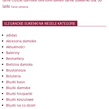
tanie sukienki dla 50
tanie ciuszki damskie
tanie kurtki damskie
latki
Tanie ubrania
ELEGANCKIE SUKIENKI NA WESELE KATEGORIE
adidas
Akcesoria damskie
Aktualności
Baleriny
Bestsellery
Bielizna damska
Biustonosze
Biżuteria
Bluzki basic
Bluzki damskie
Bluzki hiszpanki
Bluzki koszulowe
Bluzki na co dzień