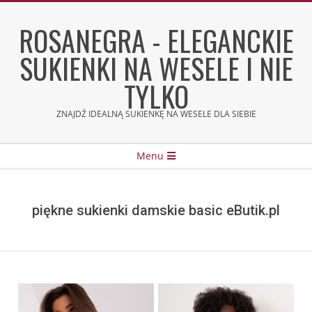
Skip
to
ROSANEGRA - ELEGANCKIE
content
SUKIENKI NA WESELE I NIE
TYLKO
ZNAJDŹ IDEALNĄ SUKIENKĘ NA WESELE DLA SIEBIE
Secondary
Menu
Navigation
Menu
piękne sukienki damskie basic eButik.pl