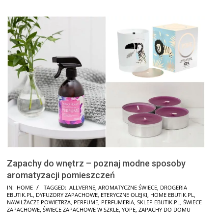
Zapachy do wnętrz – poznaj modne sposoby
aromatyzacji pomieszczeń
2024-
IN:
HOME
TAGGED:
ALLVERNE
,
AROMATYCZNE ŚWIECE
,
DROGERIA
EBUTIK.PL
,
DYFUZORY ZAPACHOWE
,
ETERYCZNE OLEJKI
,
HOME EBUTIK.PL
,
11-
NAWILŻACZE POWIETRZA
,
PERFUME
,
PERFUMERIA
,
SKLEP EBUTIK.PL
,
ŚWIECE
15
ZAPACHOWE
,
ŚWIECE ZAPACHOWE W SZKLE
,
YOPE
,
ZAPACHY DO DOMU