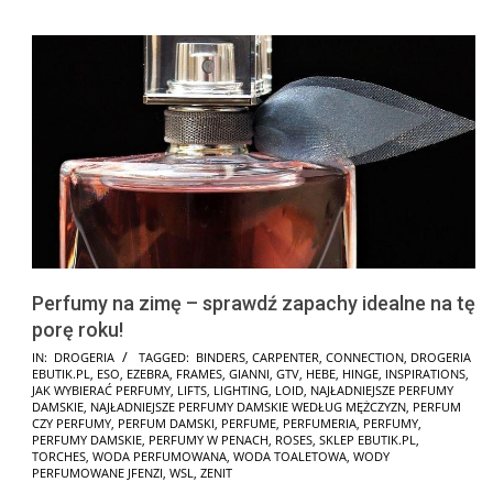
Perfumy na zimę – sprawdź zapachy idealne na tę
porę roku!
2024-
IN:
DROGERIA
TAGGED:
BINDERS
,
CARPENTER
,
CONNECTION
,
DROGERIA
EBUTIK.PL
,
ESO
,
EZEBRA
,
FRAMES
,
GIANNI
,
GTV
,
HEBE
,
HINGE
,
INSPIRATIONS
,
11-
JAK WYBIERAĆ PERFUMY
,
LIFTS
,
LIGHTING
,
LOID
,
NAJŁADNIEJSZE PERFUMY
25
DAMSKIE
,
NAJŁADNIEJSZE PERFUMY DAMSKIE WEDŁUG MĘŻCZYZN
,
PERFUM
CZY PERFUMY
,
PERFUM DAMSKI
,
PERFUME
,
PERFUMERIA
,
PERFUMY
,
PERFUMY DAMSKIE
,
PERFUMY W PENACH
,
ROSES
,
SKLEP EBUTIK.PL
,
TORCHES
,
WODA PERFUMOWANA
,
WODA TOALETOWA
,
WODY
PERFUMOWANE JFENZI
,
WSL
,
ZENIT