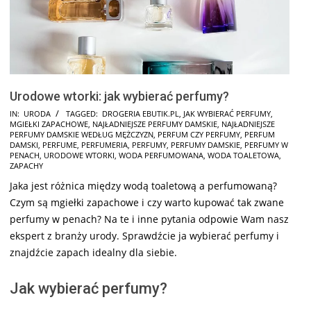
Urodowe wtorki: jak wybierać perfumy?
2024-
IN:
URODA
TAGGED:
DROGERIA EBUTIK.PL
,
JAK WYBIERAĆ PERFUMY
,
MGIEŁKI ZAPACHOWE
,
NAJŁADNIEJSZE PERFUMY DAMSKIE
,
NAJŁADNIEJSZE
10-
PERFUMY DAMSKIE WEDŁUG MĘŻCZYZN
,
PERFUM CZY PERFUMY
,
PERFUM
17
DAMSKI
,
PERFUME
,
PERFUMERIA
,
PERFUMY
,
PERFUMY DAMSKIE
,
PERFUMY W
PENACH
,
URODOWE WTORKI
,
WODA PERFUMOWANA
,
WODA TOALETOWA
,
ZAPACHY
Jaka jest różnica między wodą toaletową a perfumowaną?
Czym są mgiełki zapachowe i czy warto kupować tak zwane
perfumy w penach? Na te i inne pytania odpowie Wam nasz
ekspert z branży urody. Sprawdźcie ja wybierać perfumy i
znajdźcie zapach idealny dla siebie.
Jak wybierać perfumy?