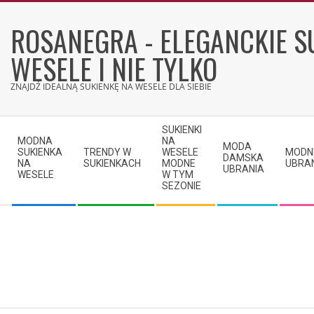
Skip
to
ROSANEGRA - ELEGANCKIE S
content
WESELE I NIE TYLKO
ZNAJDŹ IDEALNĄ SUKIENKĘ NA WESELE DLA SIEBIE
Secondary
SUKIENKI
Navigation
MODNA
NA
MODA
SUKIENKA
TRENDY W
WESELE
MODN
Menu
DAMSKA
NA
SUKIENKACH
MODNE
UBRA
UBRANIA
WESELE
W TYM
SEZONIE