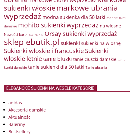
markowe bluzki wyprzedaż
markowe ubrania
sukienki włoskie
wyprzedaż
modna sukienka dla 50 latki
modne kurtki
mohito sukienki wyprzedaż
na wiosnę
damskie
Orsay sukienki wyprzedaż
Nowości kurtki damskie
sklep ebutik.pl
sukienki
sukienki na wiosnę
Sukienki włoskie i francuskie
Sukienki
włoskie letnie
tanie bluzki
tanie ciuszki damskie
tanie
tanie sukienki dla 50 latki
kurtki damskie
Tanie ubrania
ELEGANCKIE SUKIENKI NA WESELE KATEGORIE
adidas
Akcesoria damskie
Aktualności
Baleriny
Bestsellery