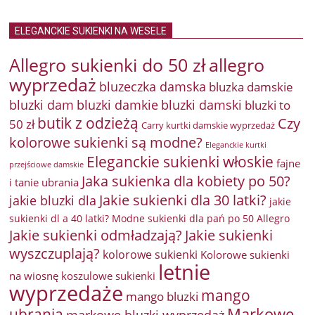
ELEGANCKIE SUKIENKI NA WESELE
Allegro sukienki do 50 zł
allegro
wyprzedaż
bluzeczka damska
bluzka damskie
bluzki damkie
bluzki dam
bluzki damski
bluzki to
butik z odzieżą
Czy
50 zł
Carry kurtki damskie wyprzedaż
kolorowe sukienki są modne?
Eleganckie kurtki
Eleganckie sukienki włoskie
fajne
przejściowe damskie
Jaka sukienka dla kobiety po 50?
i tanie ubrania
Jakie sukienki dla 30 latki?
jakie bluzki dla
jakie
sukienki dl a 40 latki? Modne sukienki dla pań po 50 Allegro
Jakie sukienki odmładzają?
Jakie sukienki
wyszczuplają?
kolorowe sukienki
Kolorowe sukienki
letnie
na wiosnę
koszulowe sukienki
wyprzedaże
mango
mango bluzki
Markowe
ubrania