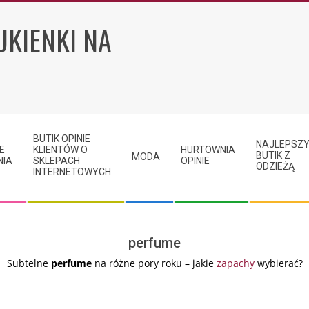
UKIENKI NA
BUTIK OPINIE
NAJLEPSZ
E
KLIENTÓW O
HURTOWNIA
BUTIK Z
MODA
NIA
SKLEPACH
OPINIE
ODZIEŻĄ
INTERNETOWYCH
perfume
Subtelne
perfume
na różne pory roku – jakie
zapachy
wybierać?