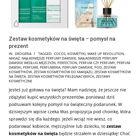
Zestaw kosmetyków na święta – pomysł na
prezent
2024-
IN:
DROGERIA
TAGGED:
COCOS
,
KOSMETYKI
,
MAKE UP REVOLUTION
,
MASAŻ
,
NAJŁADNIEJSZE PERFUMY DAMSKIE
,
NAJŁADNIEJSZE PERFUMY
11-
DAMSKIE WEDŁUG MĘŻCZYZN
,
PERFECTION
,
PERFUM CZY PERFUMY
,
PERFUM
13
DAMSKI
,
PERFUME
,
PERFUMERIA
,
PERFUMY DAMSKIE
,
POD
,
ZESTAW
KOSMETYKÓW
,
ZESTAW KOSMETYKÓW DO MAKIJAŻU
,
ZESTAW KOSMETYKÓW
NA ŚWIĘTA
,
ZESTAW KOSMETYKÓW PIELĘGNACYJNYCH
,
ZESTAWY
KOSMETYCZNE
Jesteś już gotowa na święta? Mam nadzieję, że jeszcze nie
zdążyłaś kupić wszystkich prezentów, ponieważ dziś
podsuwam kolejny pomysł na świąteczny podarunek. W
dzisiejszym wpisie czeka Was propozycja pod choinkę, która
sprawdzi się dla każdego. Jeżeli wciąż nie wiesz, co
podarować kobiecie, mężczyźnie lub dziecku, to
zestaw
kosmetyków na święta
będzie strzałem w dziesiątkę! Choć