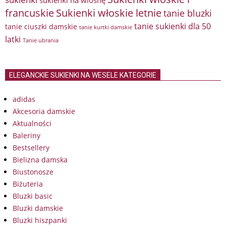
francuskie
Sukienki włoskie letnie
tanie bluzki
tanie sukienki dla 50
tanie ciuszki damskie
tanie kurtki damskie
latki
Tanie ubrania
ELEGANCKIE SUKIENKI NA WESELE KATEGORIE
adidas
Akcesoria damskie
Aktualności
Baleriny
Bestsellery
Bielizna damska
Biustonosze
Biżuteria
Bluzki basic
Bluzki damskie
Bluzki hiszpanki