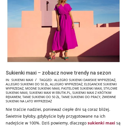
Sukienki maxi – zobacz nowe trendy na sezon
2025-
IN:
SUKIENKI MAXI
TAGGED:
ALLEGRO SUKIENKI DAMSKIE WYPRZEDAŻ
,
ALLEGRO SUKIENKI DO 50 ZŁ
,
ALLEGRO WYPRZEDAŻ
,
ELEGANCKIE SUKIENKI
10-
WYPRZEDAŻ
,
MODNE SUKIENKI MAXI
,
PASTELOWE SUKIENKI MAXI
,
STYLOWE
20
SUKIENKI MAXI
,
SUKIENKI MAXI W EBUTIK.PL
,
SUKIENKI MAXI Z KRÓTKIM
RĘKAWEM
,
TANIE SUKIENKI DO 50 ZŁ
,
TANIE SUKIENKI DO PRACY
,
ZWIEWNE
SUKIENKI NA LATO WYPRZEDAŻ
Nie traćcie nadziei, ponieważ ciepłe dni są coraz bliżej.
Świetnie byłoby, gdybyście były przygotowane na ich
nadejście w 100%. Dziś powiemy, dlaczego
sukienki maxi
są