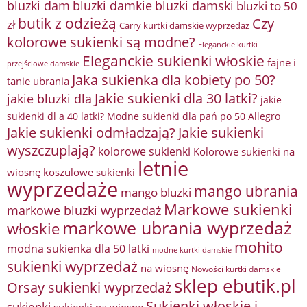
bluzki damkie
bluzki dam
bluzki damski
bluzki to 50
butik z odzieżą
Czy
zł
Carry kurtki damskie wyprzedaż
kolorowe sukienki są modne?
Eleganckie kurtki
Eleganckie sukienki włoskie
fajne i
przejściowe damskie
Jaka sukienka dla kobiety po 50?
tanie ubrania
Jakie sukienki dla 30 latki?
jakie bluzki dla
jakie
sukienki dl a 40 latki? Modne sukienki dla pań po 50 Allegro
Jakie sukienki odmładzają?
Jakie sukienki
wyszczuplają?
kolorowe sukienki
Kolorowe sukienki na
letnie
wiosnę
koszulowe sukienki
wyprzedaże
mango ubrania
mango bluzki
Markowe sukienki
markowe bluzki wyprzedaż
markowe ubrania wyprzedaż
włoskie
mohito
modna sukienka dla 50 latki
modne kurtki damskie
sukienki wyprzedaż
na wiosnę
Nowości kurtki damskie
sklep ebutik.pl
Orsay sukienki wyprzedaż
Sukienki włoskie i
sukienki
sukienki na wiosnę