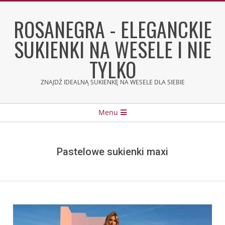
Skip
to
ROSANEGRA - ELEGANCKIE
content
SUKIENKI NA WESELE I NIE
TYLKO
ZNAJDŹ IDEALNĄ SUKIENKĘ NA WESELE DLA SIEBIE
Secondary
Menu
Navigation
Menu
Pastelowe sukienki maxi