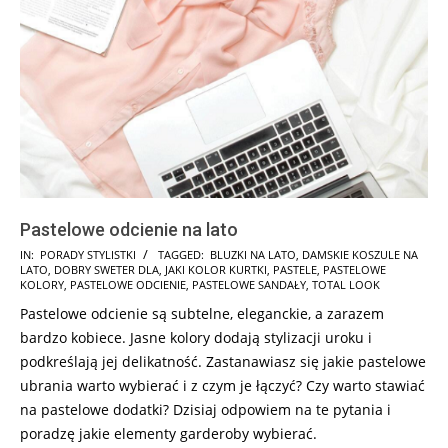
Pastelowe odcienie na lato
2025-
IN:
PORADY STYLISTKI
TAGGED:
BLUZKI NA LATO
,
DAMSKIE KOSZULE NA
LATO
,
DOBRY SWETER DLA
,
JAKI KOLOR KURTKI
,
PASTELE
,
PASTELOWE
02-
KOLORY
,
PASTELOWE ODCIENIE
,
PASTELOWE SANDAŁY
,
TOTAL LOOK
11
Pastelowe odcienie są subtelne, eleganckie, a zarazem
bardzo kobiece. Jasne kolory dodają stylizacji uroku i
podkreślają jej delikatność. Zastanawiasz się jakie pastelowe
ubrania warto wybierać i z czym je łączyć? Czy warto stawiać
na pastelowe dodatki? Dzisiaj odpowiem na te pytania i
poradzę jakie elementy garderoby wybierać.