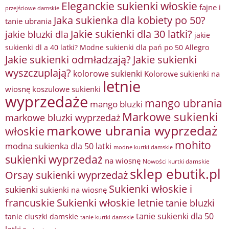
Eleganckie sukienki włoskie
fajne i
przejściowe damskie
Jaka sukienka dla kobiety po 50?
tanie ubrania
Jakie sukienki dla 30 latki?
jakie bluzki dla
jakie
sukienki dl a 40 latki? Modne sukienki dla pań po 50 Allegro
Jakie sukienki odmładzają?
Jakie sukienki
wyszczuplają?
kolorowe sukienki
Kolorowe sukienki na
letnie
wiosnę
koszulowe sukienki
wyprzedaże
mango ubrania
mango bluzki
Markowe sukienki
markowe bluzki wyprzedaż
markowe ubrania wyprzedaż
włoskie
mohito
modna sukienka dla 50 latki
modne kurtki damskie
sukienki wyprzedaż
na wiosnę
Nowości kurtki damskie
sklep ebutik.pl
Orsay sukienki wyprzedaż
Sukienki włoskie i
sukienki
sukienki na wiosnę
francuskie
Sukienki włoskie letnie
tanie bluzki
tanie sukienki dla 50
tanie ciuszki damskie
tanie kurtki damskie