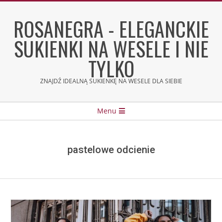
Skip
to
ROSANEGRA - ELEGANCKIE
content
SUKIENKI NA WESELE I NIE
TYLKO
ZNAJDŹ IDEALNĄ SUKIENKĘ NA WESELE DLA SIEBIE
Secondary
Menu
Navigation
Menu
pastelowe odcienie