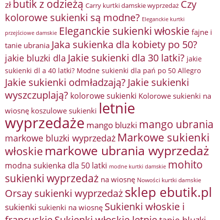
butik z odzieżą
Czy
zł
Carry kurtki damskie wyprzedaż
kolorowe sukienki są modne?
Eleganckie kurtki
Eleganckie sukienki włoskie
fajne i
przejściowe damskie
Jaka sukienka dla kobiety po 50?
tanie ubrania
Jakie sukienki dla 30 latki?
jakie bluzki dla
jakie
sukienki dl a 40 latki? Modne sukienki dla pań po 50 Allegro
Jakie sukienki odmładzają?
Jakie sukienki
wyszczuplają?
kolorowe sukienki
Kolorowe sukienki na
letnie
wiosnę
koszulowe sukienki
wyprzedaże
mango ubrania
mango bluzki
Markowe sukienki
markowe bluzki wyprzedaż
markowe ubrania wyprzedaż
włoskie
mohito
modna sukienka dla 50 latki
modne kurtki damskie
sukienki wyprzedaż
na wiosnę
Nowości kurtki damskie
sklep ebutik.pl
Orsay sukienki wyprzedaż
Sukienki włoskie i
sukienki
sukienki na wiosnę
francuskie
Sukienki włoskie letnie
tanie bluzki