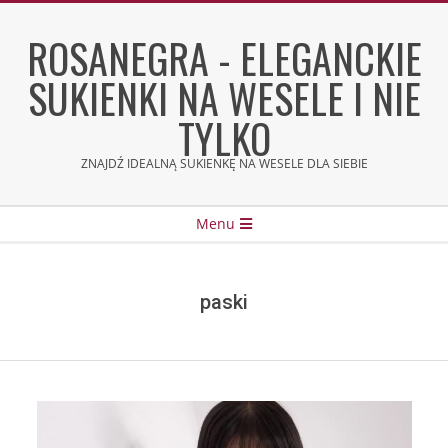
Skip
to
ROSANEGRA - ELEGANCKIE
content
SUKIENKI NA WESELE I NIE
TYLKO
ZNAJDŹ IDEALNĄ SUKIENKĘ NA WESELE DLA SIEBIE
Secondary
Menu
Navigation
Menu
paski