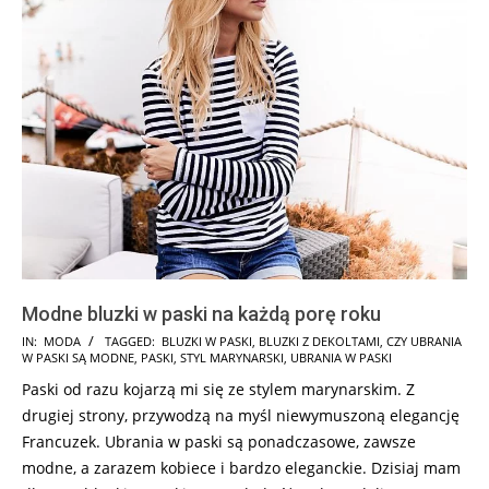
Modne bluzki w paski na każdą porę roku
2024-
IN:
MODA
TAGGED:
BLUZKI W PASKI
,
BLUZKI Z DEKOLTAMI
,
CZY UBRANIA
W PASKI SĄ MODNE
,
PASKI
,
STYL MARYNARSKI
,
UBRANIA W PASKI
09-
Paski od razu kojarzą mi się ze stylem marynarskim. Z
27
drugiej strony, przywodzą na myśl niewymuszoną elegancję
Francuzek. Ubrania w paski są ponadczasowe, zawsze
modne, a zarazem kobiece i bardzo eleganckie. Dzisiaj mam