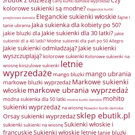
Czy
zł
Carry kurtki damskie wyprzedaż
kolorowe sukienki są modne?
Eleganckie kurtki
Eleganckie sukienki włoskie
fajne i
przejściowe damskie
Jaka sukienka dla kobiety po 50?
tanie ubrania
Jakie sukienki dla 30 latki?
jakie bluzki dla
jakie
sukienki dl a 40 latki? Modne sukienki dla pań po 50 Allegro
Jakie sukienki odmładzają?
Jakie sukienki
wyszczuplają?
kolorowe sukienki
Kolorowe sukienki na
letnie
wiosnę
koszulowe sukienki
wyprzedaże
mango ubrania
mango bluzki
Markowe sukienki
markowe bluzki wyprzedaż
markowe ubrania wyprzedaż
włoskie
mohito
modna sukienka dla 50 latki
modne kurtki damskie
sukienki wyprzedaż
na wiosnę
Nowości kurtki damskie
sklep ebutik.pl
Orsay sukienki wyprzedaż
Sukienki włoskie i
sukienki
sukienki na wiosnę
francuskie
Sukienki włoskie letnie
tanie bluzki