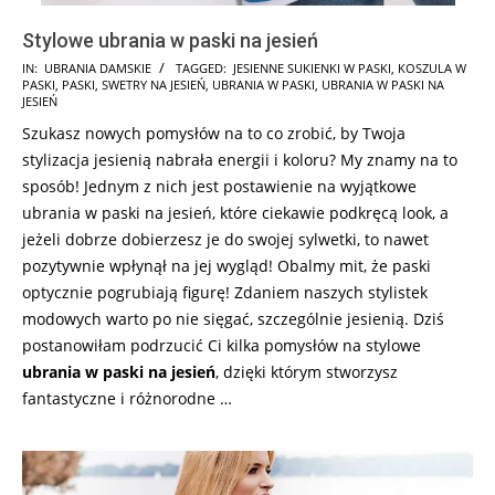
Stylowe ubrania w paski na jesień
2025-
IN:
UBRANIA DAMSKIE
TAGGED:
JESIENNE SUKIENKI W PASKI
,
KOSZULA W
PASKI
,
PASKI
,
SWETRY NA JESIEŃ
,
UBRANIA W PASKI
,
UBRANIA W PASKI NA
09-
JESIEŃ
26
Szukasz nowych pomysłów na to co zrobić, by Twoja
stylizacja jesienią nabrała energii i koloru? My znamy na to
sposób! Jednym z nich jest postawienie na wyjątkowe
ubrania w paski na jesień, które ciekawie podkręcą look, a
jeżeli dobrze dobierzesz je do swojej sylwetki, to nawet
pozytywnie wpłynął na jej wygląd! Obalmy mit, że paski
optycznie pogrubiają figurę! Zdaniem naszych stylistek
modowych warto po nie sięgać, szczególnie jesienią. Dziś
postanowiłam podrzucić Ci kilka pomysłów na stylowe
ubrania w paski na jesień
, dzięki którym stworzysz
fantastyczne i różnorodne …