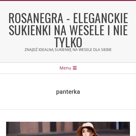
Skip
to
ROSANEGRA - ELEGANCKIE
content
SUKIENKI NA WESELE I NIE
TYLKO
ZNAJDŹ IDEALNĄ SUKIENKĘ NA WESELE DLA SIEBIE
Secondary
Menu
Navigation
Menu
panterka