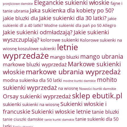
Eleganckie sukienki włoskie
fajne i
przejściowe damskie
Jaka sukienka dla kobiety po 50?
tanie ubrania
Jakie sukienki dla 30 latki?
jakie bluzki dla
jakie
sukienki dl a 40 latki? Modne sukienki dla pań po 50 Allegro
Jakie sukienki odmładzają?
Jakie sukienki
wyszczuplają?
kolorowe sukienki
Kolorowe sukienki na
letnie
wiosnę
koszulowe sukienki
wyprzedaże
mango ubrania
mango bluzki
Markowe sukienki
markowe bluzki wyprzedaż
markowe ubrania wyprzedaż
włoskie
mohito
modna sukienka dla 50 latki
modne kurtki damskie
sukienki wyprzedaż
na wiosnę
Nowości kurtki damskie
sklep ebutik.pl
Orsay sukienki wyprzedaż
Sukienki włoskie i
sukienki
sukienki na wiosnę
francuskie
Sukienki włoskie letnie
tanie bluzki
tanie sukienki dla 50
tanie ciuszki damskie
tanie kurtki damskie
latki