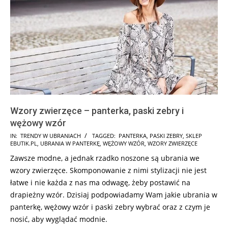
Wzory zwierzęce – panterka, paski zebry i
wężowy wzór
2025-
IN:
TRENDY W UBRANIACH
TAGGED:
PANTERKA
,
PASKI ZEBRY
,
SKLEP
EBUTIK.PL
,
UBRANIA W PANTERKĘ
,
WĘŻOWY WZÓR
,
WZORY ZWIERZĘCE
08-
Zawsze modne, a jednak rzadko noszone są ubrania we
26
wzory zwierzęce. Skomponowanie z nimi stylizacji nie jest
łatwe i nie każda z nas ma odwagę, żeby postawić na
drapieżny wzór. Dzisiaj podpowiadamy Wam jakie ubrania w
panterkę, wężowy wzór i paski zebry wybrać oraz z czym je
nosić, aby wyglądać modnie.