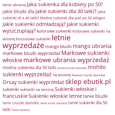
Jaka sukienka dla kobiety po 50?
tanie ubrania
Jakie sukienki dla 30 latki?
jakie bluzki dla
jakie
sukienki dl a 40 latki? Modne sukienki dla pań po 50 Allegro
Jakie sukienki odmładzają?
Jakie sukienki
wyszczuplają?
kolorowe sukienki
Kolorowe sukienki na
letnie
wiosnę
koszulowe sukienki
wyprzedaże
mango ubrania
mango bluzki
Markowe sukienki
markowe bluzki wyprzedaż
markowe ubrania wyprzedaż
włoskie
mohito
modna sukienka dla 50 latki
modne kurtki damskie
sukienki wyprzedaż
na wiosnę
Nowości kurtki damskie
sklep ebutik.pl
Orsay sukienki wyprzedaż
Sukienki włoskie i
sukienki
sukienki na wiosnę
francuskie
Sukienki włoskie letnie
tanie bluzki
tanie sukienki dla 50
tanie ciuszki damskie
tanie kurtki damskie
latki
Tanie ubrania