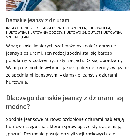
Damskie jeansy z dziurami
2025-
IN:
AKTUALNOŚCI
TAGGED:
24HURT
,
ANDŻELA
,
EHURTWOLKA
,
HURTOWNIA
,
HURTOWNIA ODZIEŻY
,
HURTOWO 24
,
OUTLET HURTOWNIA
,
01-
SPODNIE JEANS
10
W większości kobiecych szaf możemy znaleźć damskie
jeansy z dziurami. Ten rodzaj spodni stał się bardzo
popularny w codziennych stylizacjach. Dzisiaj doradzamy
Wam jakie modele
wybrać i jakie są obecne trendy związane
ze spodniami jeansowymi – damskie jeansy z dziurami
hurtownia.
Dlaczego damskie jeansy z dziurami są
modne?
Spodnie jeansowe hurtowo ozdobione dziurami nabierają
buntowniczego charakteru i sprawiają, że stylizacje mają
„pazur”. Doskonale pasują do stylizacji rockowych, ale