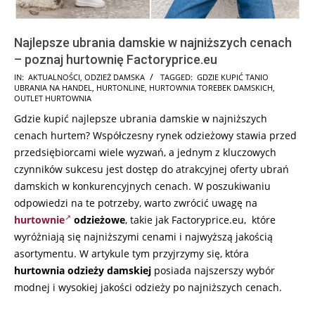
Najlepsze ubrania damskie w najniższych cenach
– poznaj hurtownię Factoryprice.eu
2025-
IN:
AKTUALNOŚCI
,
ODZIEŻ DAMSKA
TAGGED:
GDZIE KUPIĆ TANIO
UBRANIA NA HANDEL
,
HURTONLINE
,
HURTOWNIA TOREBEK DAMSKICH
,
12-
OUTLET HURTOWNIA
08
Gdzie kupić najlepsze ubrania damskie w najniższych
cenach hurtem? Współczesny rynek odzieżowy stawia przed
przedsiębiorcami wiele wyzwań, a jednym z kluczowych
czynników sukcesu jest dostęp do atrakcyjnej oferty ubrań
damskich w konkurencyjnych cenach. W poszukiwaniu
odpowiedzi na te potrzeby, warto zwrócić uwagę na
hurtownie
odzieżowe
, takie jak Factoryprice.eu, które
wyróżniają się najniższymi cenami i najwyższą jakością
asortymentu. W artykule tym przyjrzymy się, która
hurtownia odzieży damskiej
posiada najszerszy wybór
modnej i wysokiej jakości odzieży po najniższych cenach.