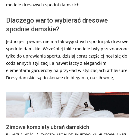
modele dresowych spodni damskich.
Dlaczego warto wybierać dresowe
spodnie damskie?
Jedno jest pewne: nie ma tak wygodnych spodni jak dresowe
spodnie damskie. Wcześniej takie modele były przeznaczone
tylko do uprawiania sportu, dzisiaj coraz częściej nosi się do
codziennych stylizacji, a nawet łączy z eleganckimi
elementami garderoby na przykład w stylizacjach athleisure.
Dresy damskie są doskonałe do biegania, na siłownię, …
Zimowe komplety ubrań damskich
2025-
IN:
AKTUALNOŚCI
TAGGED:
ASG HURT
,
EHURTWOLKA
,
HURTOWNIA KESI
,