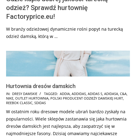
odzież? Sprawdź hurtownię
Factoryprice.eu!
W branży odzieżowej dynamicznie rośni popyt na turecką
odzież damską, którą w …
Hurtownia dresów damskich
2025-
IN:
DRESY DAMSKIE
TAGGED:
ADDIA
,
ADDIDAS
,
ADIDAS S
,
ADIDASA
,
C&A
,
NIKE
,
OUTLET HURTOWNIA
,
POLSKI PRODUCENT ODZIEŻY DAMSKIEJ HURT
,
09-
REEBOK CLASSIC
,
SDIDAS
06
W ostatnim roku dresowe modele ubrań bardzo zyskały na
popularności. Wiele sklepów zastanawia się jaka hurtownia
dresów damskich jest najlepsza, aby zaopatrzyć się w
najmodniejsze fasony. Dzisiaj omawiamy najciekawsze