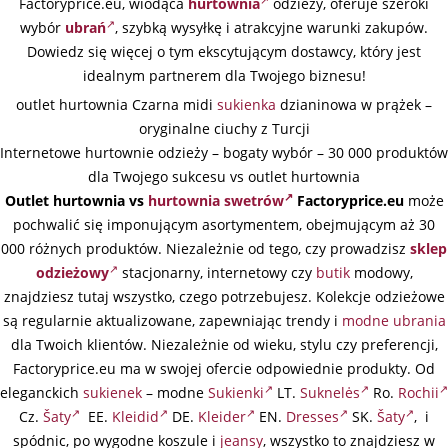
Factoryprice.eu, wiodąca
hurtownia
odzieży, oferuje szeroki
wybór
ubrań
, szybką wysyłkę i atrakcyjne warunki zakupów.
Dowiedz się więcej o tym ekscytującym dostawcy, który jest
idealnym partnerem dla Twojego biznesu!
outlet hurtownia Czarna midi
sukienka
dzianinowa w prążek –
oryginalne ciuchy z Turcji
Internetowe hurtownie odzieży – bogaty wybór – 30 000 produktów
dla Twojego sukcesu vs outlet hurtownia
Outlet hurtownia vs
hurtownia swetrów
Factoryprice.eu
może
pochwalić się imponującym asortymentem, obejmującym aż 30
000 różnych produktów. Niezależnie od tego, czy prowadzisz
sklep
odzieżowy
stacjonarny, internetowy czy
butik
modowy,
znajdziesz tutaj wszystko, czego potrzebujesz. Kolekcje odzieżowe
są regularnie aktualizowane, zapewniając trendy i
modne ubrania
dla Twoich klientów. Niezależnie od wieku, stylu czy preferencji,
Factoryprice.eu ma w swojej ofercie odpowiednie produkty. Od
eleganckich
sukienek
– modne
Sukienki
LT.
Suknelės
Ro.
Rochii
Cz.
Šaty
EE.
Kleidid
DE.
Kleider
EN.
Dresses
SK.
Šaty
, i
spódnic, po wygodne koszule i
jeansy
, wszystko to znajdziesz w