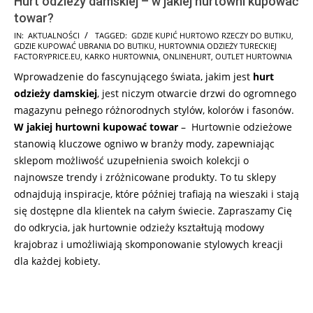
Hurt odzieży damskiej – w jakiej hurtowni kupować
towar?
2024-
IN:
AKTUALNOŚCI
TAGGED:
GDZIE KUPIĆ HURTOWO RZECZY DO BUTIKU
,
GDZIE KUPOWAĆ UBRANIA DO BUTIKU
,
HURTOWNIA ODZIEŻY TURECKIEJ
11-
FACTORYPRICE.EU
,
KARKO HURTOWNIA
,
ONLINEHURT
,
OUTLET HURTOWNIA
21
Wprowadzenie do fascynującego świata, jakim jest
hurt
odzieży damskiej
, jest niczym otwarcie drzwi do ogromnego
magazynu pełnego różnorodnych stylów, kolorów i fasonów.
W jakiej hurtowni kupować towar
– Hurtownie odzieżowe
stanowią kluczowe ogniwo w branży mody, zapewniając
sklepom możliwość uzupełnienia swoich kolekcji o
najnowsze trendy i zróżnicowane produkty. To tu sklepy
odnajdują inspiracje, które później trafiają na wieszaki i stają
się dostępne dla klientek na całym świecie. Zapraszamy Cię
do odkrycia, jak hurtownie odzieży kształtują modowy
krajobraz i umożliwiają skomponowanie stylowych kreacji
dla każdej kobiety.