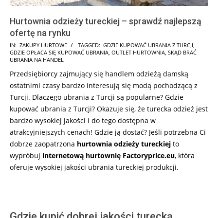
Hurtownia odzieży tureckiej – sprawdź najlepszą
ofertę na rynku
2025-
IN:
ZAKUPY HURTOWE
TAGGED:
GDZIE KUPOWAĆ UBRANIA Z TURCJI
,
GDZIE OPŁACA SIĘ KUPOWAĆ UBRANIA
,
OUTLET HURTOWNIA
,
SKĄD BRAĆ
09-
UBRANIA NA HANDEL
16
Przedsiębiorcy zajmujący się handlem odzieżą damską
ostatnimi czasy bardzo interesują się modą pochodzącą z
Turcji. Dlaczego ubrania z Turcji są popularne? Gdzie
kupować ubrania z Turcji? Okazuje się, że turecka odzież jest
bardzo wysokiej jakości i do tego dostępna w
atrakcyjniejszych cenach! Gdzie ją dostać? Jeśli potrzebna Ci
dobrze zaopatrzona
hurtownia
odzieży tureckiej
to
wypróbuj
internetową hurtownię Factoryprice.eu
, która
oferuje wysokiej jakości ubrania tureckiej produkcji.
Gdzie kupić dobrej jakości turecką