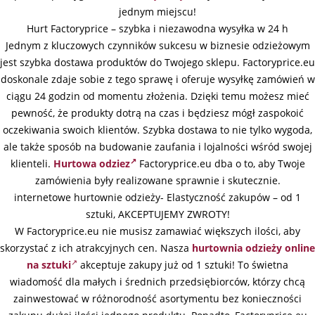
jednym miejscu!
Hurt Factoryprice – szybka i niezawodna wysyłka w 24 h
Jednym z kluczowych czynników sukcesu w biznesie odzieżowym
jest szybka dostawa produktów do Twojego sklepu. Factoryprice.eu
doskonale zdaje sobie z tego sprawę i oferuje wysyłkę zamówień w
ciągu 24 godzin od momentu złożenia. Dzięki temu możesz mieć
pewność, że produkty dotrą na czas i będziesz mógł zaspokoić
oczekiwania swoich klientów. Szybka dostawa to nie tylko wygoda,
ale także sposób na budowanie zaufania i lojalności wśród swojej
klienteli.
Hurtowa odziez
Factoryprice.eu dba o to, aby Twoje
zamówienia były realizowane sprawnie i skutecznie.
internetowe hurtownie odzieży- Elastyczność zakupów – od 1
sztuki, AKCEPTUJEMY ZWROTY!
W Factoryprice.eu nie musisz zamawiać większych ilości, aby
skorzystać z ich atrakcyjnych cen. Nasza
hurtownia odzieży online
na sztuki
akceptuje zakupy już od 1 sztuki! To świetna
wiadomość dla małych i średnich przedsiębiorców, którzy chcą
zainwestować w różnorodność asortymentu bez konieczności