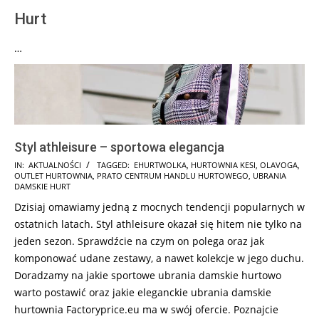
Hurt
…
Styl athleisure – sportowa elegancja
2024-
IN:
AKTUALNOŚCI
TAGGED:
EHURTWOLKA
,
HURTOWNIA KESI
,
OLAVOGA
,
OUTLET HURTOWNIA
,
PRATO CENTRUM HANDLU HURTOWEGO
,
UBRANIA
11-
DAMSKIE HURT
03
Dzisiaj omawiamy jedną z mocnych tendencji popularnych w
ostatnich latach. Styl athleisure okazał się hitem nie tylko na
jeden sezon. Sprawdźcie na czym on polega oraz jak
komponować udane zestawy, a nawet kolekcje w jego duchu.
Doradzamy na jakie sportowe ubrania damskie hurtowo
warto postawić oraz jakie eleganckie ubrania damskie
hurtownia Factoryprice.eu ma w swój ofercie. Poznajcie