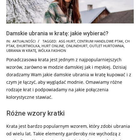
Damskie ubrania w kratę: jakie wybierać?
2025-
IN:
AKTUALNOŚCI
TAGGED:
ASG HURT
,
CENTRUM HANDLOWE PTAK
,
CH
PTAK
,
EHURTWOLKA
,
HURT ONLINE
,
ONLINEHURT
,
OUTLET HURTOWNIA
,
01-
UBRANIA W KRATĘ
,
WÓLKA FASHION
27
Ponadczasowa krata jest jednym z najpopularniejszych
wzorów, zarówno w modzie damskiej jak i męskiej. Dzisiaj
doradzamy Wam jakie damskie ubrania w kratę kupować i z
czym je łączyć, aby wyglądać modnie. Omawiamy różne
rodzaje krat i podpowiadamy na jakie połączenia
kolorystyczne stawiać.
Różne wzory kratki
Krata jest bardzo popularnym wzorem, który zdobi ubrania
od wielu lat. Takie elementy garderoby nie wychodzą z