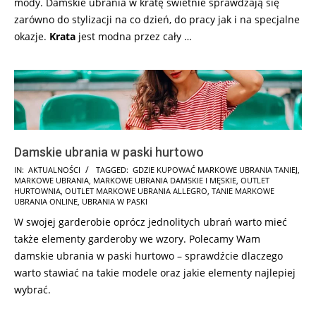
mody. Damskie ubrania w kratę świetnie sprawdzają się
zarówno do stylizacji na co dzień, do pracy jak i na specjalne
okazje.
Krata
jest modna przez cały …
Damskie ubrania w paski hurtowo
2025-
IN:
AKTUALNOŚCI
TAGGED:
GDZIE KUPOWAĆ MARKOWE UBRANIA TANIEJ
,
MARKOWE UBRANIA
,
MARKOWE UBRANIA DAMSKIE I MĘSKIE
,
OUTLET
01-
HURTOWNIA
,
OUTLET MARKOWE UBRANIA ALLEGRO
,
TANIE MARKOWE
24
UBRANIA ONLINE
,
UBRANIA W PASKI
W swojej garderobie oprócz jednolitych ubrań warto mieć
także elementy garderoby we wzory. Polecamy Wam
damskie ubrania w paski hurtowo – sprawdźcie dlaczego
warto stawiać
na takie modele oraz jakie elementy najlepiej
wybrać.