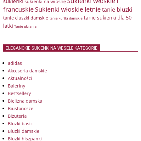
Sukienki włoskie i
sukienki
sukienki na wiosnę
francuskie
Sukienki włoskie letnie
tanie bluzki
tanie sukienki dla 50
tanie ciuszki damskie
tanie kurtki damskie
latki
Tanie ubrania
ELEGANCKIE SUKIENKI NA WESELE KATEGORIE
adidas
Akcesoria damskie
Aktualności
Baleriny
Bestsellery
Bielizna damska
Biustonosze
Biżuteria
Bluzki basic
Bluzki damskie
Bluzki hiszpanki