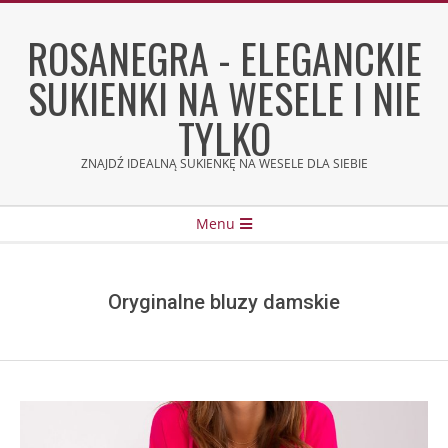
Skip
to
ROSANEGRA - ELEGANCKIE
content
SUKIENKI NA WESELE I NIE
TYLKO
ZNAJDŹ IDEALNĄ SUKIENKĘ NA WESELE DLA SIEBIE
Secondary
Menu
Navigation
Menu
Oryginalne bluzy damskie