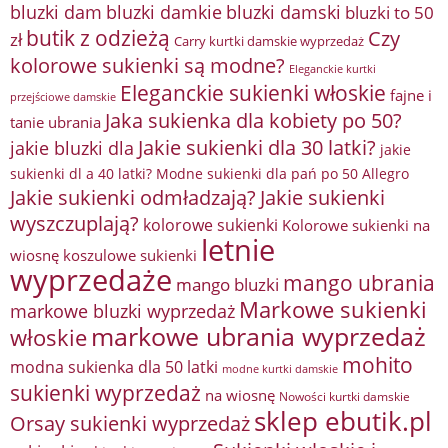
bluzki damkie
bluzki dam
bluzki damski
bluzki to 50
butik z odzieżą
Czy
zł
Carry kurtki damskie wyprzedaż
kolorowe sukienki są modne?
Eleganckie kurtki
Eleganckie sukienki włoskie
fajne i
przejściowe damskie
Jaka sukienka dla kobiety po 50?
tanie ubrania
Jakie sukienki dla 30 latki?
jakie bluzki dla
jakie
sukienki dl a 40 latki? Modne sukienki dla pań po 50 Allegro
Jakie sukienki odmładzają?
Jakie sukienki
wyszczuplają?
kolorowe sukienki
Kolorowe sukienki na
letnie
wiosnę
koszulowe sukienki
wyprzedaże
mango ubrania
mango bluzki
Markowe sukienki
markowe bluzki wyprzedaż
markowe ubrania wyprzedaż
włoskie
mohito
modna sukienka dla 50 latki
modne kurtki damskie
sukienki wyprzedaż
na wiosnę
Nowości kurtki damskie
sklep ebutik.pl
Orsay sukienki wyprzedaż