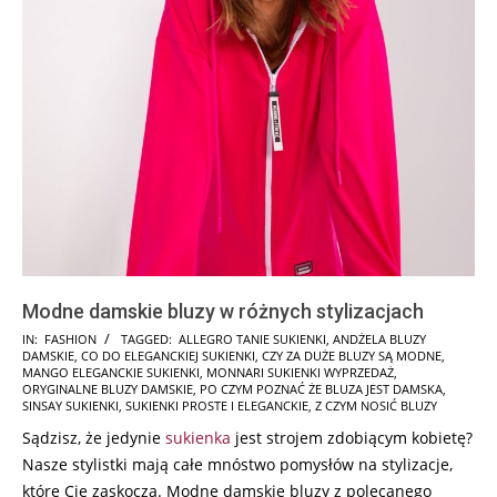
Modne damskie bluzy w różnych stylizacjach
2025-
IN:
FASHION
TAGGED:
ALLEGRO TANIE SUKIENKI
,
ANDŻELA BLUZY
DAMSKIE
,
CO DO ELEGANCKIEJ SUKIENKI
,
CZY ZA DUŻE BLUZY SĄ MODNE
,
12-
MANGO ELEGANCKIE SUKIENKI
,
MONNARI SUKIENKI WYPRZEDAŻ
,
01
ORYGINALNE BLUZY DAMSKIE
,
PO CZYM POZNAĆ ŻE BLUZA JEST DAMSKA
,
SINSAY SUKIENKI
,
SUKIENKI PROSTE I ELEGANCKIE
,
Z CZYM NOSIĆ BLUZY
Sądzisz, że jedynie
sukienka
jest strojem zdobiącym kobietę?
Nasze stylistki mają całe mnóstwo pomysłów na stylizacje,
które Cię zaskoczą. Modne damskie bluzy z polecanego