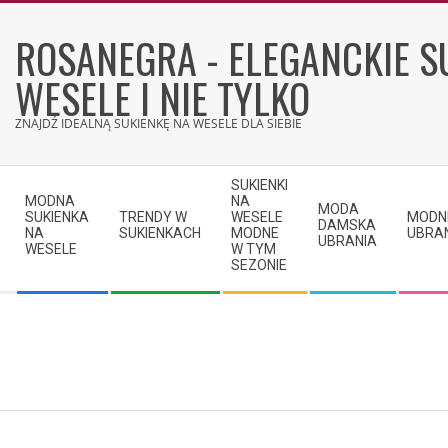
Skip
to
ROSANEGRA - ELEGANCKIE S
content
WESELE I NIE TYLKO
ZNAJDŹ IDEALNĄ SUKIENKĘ NA WESELE DLA SIEBIE
Secondary
SUKIENKI
Navigation
MODNA
NA
MODA
SUKIENKA
TRENDY W
WESELE
MODN
Menu
DAMSKA
NA
SUKIENKACH
MODNE
UBRA
UBRANIA
WESELE
W TYM
SEZONIE