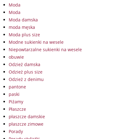
Moda
Moda
Moda damska
moda męska
Moda plus size
Modne sukienki na wesele
Niepowtarzalne sukienki na wesele
obuwie
Odzież damska
Odzież plus size
Odzież z denimu
pantone
paski
Piżamy
Płaszcze
płaszcze damskie
płaszcze zimowe
Porady
Porady stylistki