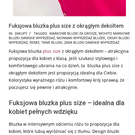
Fuksjowa bluzka plus size z okrągłym dekoltem
2025-
IN:
ZAKUPY
TAGGED:
MARKOWE BLUZKI ZA GROSZE
,
MOHITO MARKOWE
BLUZKI DAMSKIE WYPRZEDAŻ
,
MONNARI WYPRZEDAŻ BLUZEK
,
ORSAY BLUZKI
10-
WYPRZEDAŻ
,
RENEE
,
TANIE BLUZKI
,
ZARA BLUZKI DAMSKIE WYPRZEDAŻ
20
Fuksjowa bluzka
plus size
z okrągłym dekoltem – atrakcyjna
propozycja dla kobiet z klasą. Jeśli szukasz stylowego i
komfortowego ubrania na co dzień, ta bluzka plus size z
okrągłym dekoltem jest propozycją idealną dla Ciebie.
Kolorystyka wyraźnego różu i komfortowy krój sprawią, że
poczujesz się pewnie i atrakcyjnie.
Fuksjowa bluzka plus size – idealna dla
kobiet pełnych wdzięku
Bluzka w intensywnym odcieniu różu to propozycja dla
kobiet, które lubią wyróżniać się z tłumu. Design bluzki