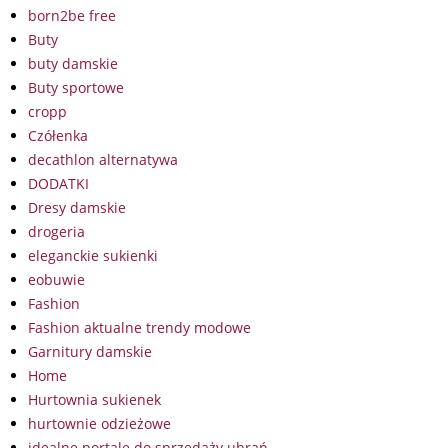
born2be free
Buty
buty damskie
Buty sportowe
cropp
Czółenka
decathlon alternatywa
DODATKI
Dresy damskie
drogeria
eleganckie sukienki
eobuwie
Fashion
Fashion aktualne trendy modowe
Garnitury damskie
Home
Hurtownia sukienek
hurtownie odzieżowe
idealne portale do sprzedaży ubrań