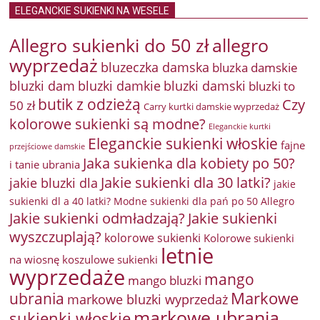
ELEGANCKIE SUKIENKI NA WESELE
Allegro sukienki do 50 zł
allegro
wyprzedaż
bluzeczka damska
bluzka damskie
bluzki damkie
bluzki dam
bluzki damski
bluzki to
butik z odzieżą
Czy
50 zł
Carry kurtki damskie wyprzedaż
kolorowe sukienki są modne?
Eleganckie kurtki
Eleganckie sukienki włoskie
fajne
przejściowe damskie
Jaka sukienka dla kobiety po 50?
i tanie ubrania
Jakie sukienki dla 30 latki?
jakie bluzki dla
jakie
sukienki dl a 40 latki? Modne sukienki dla pań po 50 Allegro
Jakie sukienki odmładzają?
Jakie sukienki
wyszczuplają?
kolorowe sukienki
Kolorowe sukienki
letnie
na wiosnę
koszulowe sukienki
wyprzedaże
mango
mango bluzki
Markowe
ubrania
markowe bluzki wyprzedaż
markowe ubrania
sukienki włoskie