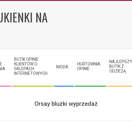
UKIENKI NA
BUTIK OPINIE
NAJLEPSZ
E
KLIENTÓW O
HURTOWNIA
BUTIK Z
MODA
NIA
SKLEPACH
OPINIE
ODZIEŻĄ
INTERNETOWYCH
Orsay bluzki wyprzedaż