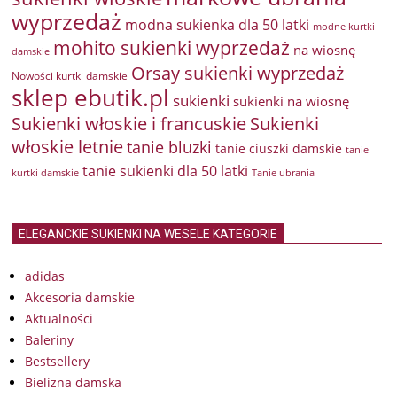
wyprzedaż
modna sukienka dla 50 latki
modne kurtki
mohito sukienki wyprzedaż
na wiosnę
damskie
Orsay sukienki wyprzedaż
Nowości kurtki damskie
sklep ebutik.pl
sukienki
sukienki na wiosnę
Sukienki włoskie i francuskie
Sukienki
włoskie letnie
tanie bluzki
tanie ciuszki damskie
tanie
tanie sukienki dla 50 latki
kurtki damskie
Tanie ubrania
ELEGANCKIE SUKIENKI NA WESELE KATEGORIE
adidas
Akcesoria damskie
Aktualności
Baleriny
Bestsellery
Bielizna damska