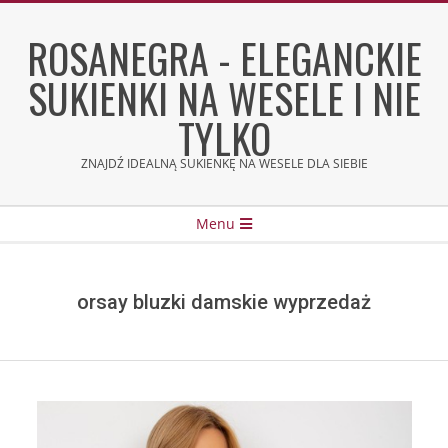
Skip
to
ROSANEGRA - ELEGANCKIE
content
SUKIENKI NA WESELE I NIE
TYLKO
ZNAJDŹ IDEALNĄ SUKIENKĘ NA WESELE DLA SIEBIE
Secondary
Menu
Navigation
Menu
orsay bluzki damskie wyprzedaż