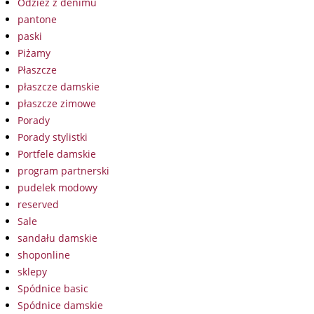
Odzież z denimu
pantone
paski
Piżamy
Płaszcze
płaszcze damskie
płaszcze zimowe
Porady
Porady stylistki
Portfele damskie
program partnerski
pudelek modowy
reserved
Sale
sandału damskie
shoponline
sklepy
Spódnice basic
Spódnice damskie