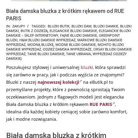
Biała damska bluzka z krótkim rękawem od RUE
PARIS
2025-
IN:
ZAKUPY
TAGGED:
BLUZKI BUTIK
,
BLUZKI DAM
,
BLUZKI DAMKIE
,
BLUZKI
DAMSKI
,
BUTIK Z ODZIEŻĄ
,
ELEGANCKIE BLUZKI DAMSKIE
,
ELEGANCKIE BLUZKI
12-
DAMSKIE – SKLEP INTERNETOWY
,
FAJNE BLUZKI DAMSKIE
,
GREENPOINT
04
BLUZKI
,
H&M BLUZKI DAMSKIE WYPRZEDAŻ
,
MARKOWE BLUZKI DAMSKIE
WYPRZEDAŻ
,
MODNĄ BLUZKĘ
,
MODNE BLUZKI DAMSKIE
,
MOHITO BLUZKI
DAMSKIE WYPRZEDAŻ
,
ODZIEŻ DAMSKA WYPRZEDAŻE
,
ORSAY BLUZKI DAMSKIE
WYPRZEDAŻ
,
TANIE BLUZKI DAMSKIE
,
TANIE UBRANIA
,
WYPRZEDAŻ ODZIEŻY
DAMSKIEJ
Poszukujesz stylowej i uniwersalnej
bluzki
, która sprawdzi
się zarówno w pracy, jak i podczas wyjścia ze znajomymi?
Bluzki z naszej
najnowszej kolekcji
na eButik.pl to
przemyślane projekty, które z pewnością sprostają Twoim
oczekiwaniom. Jednym z flagowych modeli jest elegancka
Biała damska bluzka z krótkim rękawem
RUE PARIS
,
idealna dla każdej kobiety ceniącej sobie zarówno komfort,
jak i modne rozwiązania.
Biała damska bluzka z krótkim