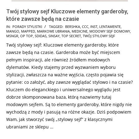
Twój stylowy sejf Kluczowe elementy garderoby,
które zawsze będą na czasie
2024-
IN:
PORADY STYLISTKI
TAGGED:
BERSHKA
,
CCC
,
INST
,
LENTAMENTE
,
MANGO
,
MAPPED
,
MARKOWE UBRANIA
,
MEDICINE
,
MODOWY SEJF DOMOWY
,
11-
MSNGR
,
OP TOP
,
SDIDAS
,
SINSAY
,
TOP SECRET
,
TWÓJ STYLOWY SEJF
07
Twój stylowy sejf: Kluczowe elementy garderoby, które
zawsze będą na czasie. Garderoba może być miejscem
pełnym inspiracji, ale również źródłem modowych
dylematów. Kiedy stajemy przed wyzwaniem wyboru
stylizacji, zwłaszcza na ważne wyjścia, często pojawia się
pytanie: co założyć, aby zawsze wyglądać stylowo i na czasie?
Kluczem do eleganckiego i uniwersalnego wyglądu jest
dobrze skomponowana baza, którą nazwiemy tutaj
modowym sejfem. Są to elementy garderoby, które nigdy nie
wychodzą z mody i pasują na różne okazje. Dziś podpowiem
Wam, jak stworzyć swój „stylowy sejf” z klasycznymi
ubraniami ze sklepu …