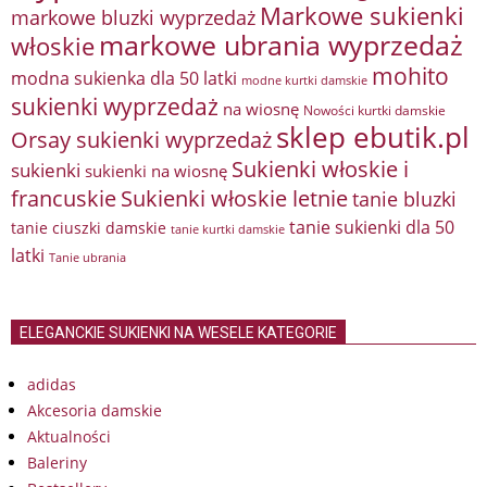
Markowe sukienki
markowe bluzki wyprzedaż
markowe ubrania wyprzedaż
włoskie
mohito
modna sukienka dla 50 latki
modne kurtki damskie
sukienki wyprzedaż
na wiosnę
Nowości kurtki damskie
sklep ebutik.pl
Orsay sukienki wyprzedaż
Sukienki włoskie i
sukienki
sukienki na wiosnę
francuskie
Sukienki włoskie letnie
tanie bluzki
tanie sukienki dla 50
tanie ciuszki damskie
tanie kurtki damskie
latki
Tanie ubrania
ELEGANCKIE SUKIENKI NA WESELE KATEGORIE
adidas
Akcesoria damskie
Aktualności
Baleriny