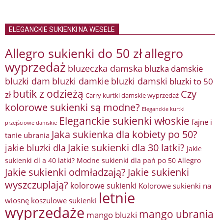
ELEGANCKIE SUKIENKI NA WESELE
Allegro sukienki do 50 zł
allegro
wyprzedaż
bluzeczka damska
bluzka damskie
bluzki damkie
bluzki dam
bluzki damski
bluzki to 50
butik z odzieżą
Czy
zł
Carry kurtki damskie wyprzedaż
kolorowe sukienki są modne?
Eleganckie kurtki
Eleganckie sukienki włoskie
fajne i
przejściowe damskie
Jaka sukienka dla kobiety po 50?
tanie ubrania
Jakie sukienki dla 30 latki?
jakie bluzki dla
jakie
sukienki dl a 40 latki? Modne sukienki dla pań po 50 Allegro
Jakie sukienki odmładzają?
Jakie sukienki
wyszczuplają?
kolorowe sukienki
Kolorowe sukienki na
letnie
wiosnę
koszulowe sukienki
wyprzedaże
mango ubrania
mango bluzki