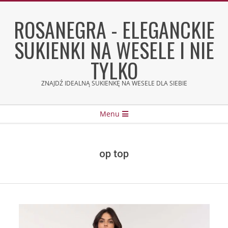
Skip
to
ROSANEGRA - ELEGANCKIE
content
SUKIENKI NA WESELE I NIE
TYLKO
ZNAJDŹ IDEALNĄ SUKIENKĘ NA WESELE DLA SIEBIE
Secondary
Menu
Navigation
Menu
op top