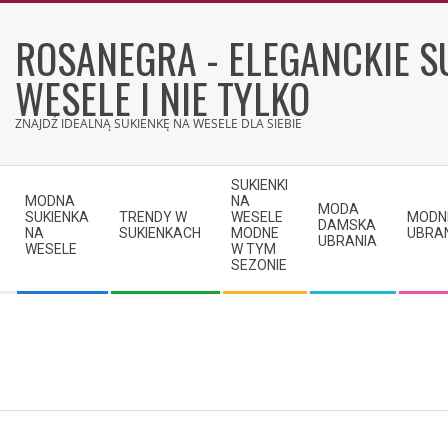
Skip
to
ROSANEGRA - ELEGANCKIE S
content
WESELE I NIE TYLKO
ZNAJDŹ IDEALNĄ SUKIENKĘ NA WESELE DLA SIEBIE
Secondary
SUKIENKI
Navigation
MODNA
NA
MODA
SUKIENKA
TRENDY W
WESELE
MODN
Menu
DAMSKA
NA
SUKIENKACH
MODNE
UBRA
UBRANIA
WESELE
W TYM
SEZONIE