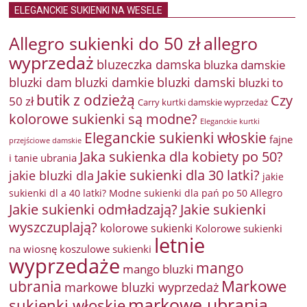
ELEGANCKIE SUKIENKI NA WESELE
Allegro sukienki do 50 zł
allegro
wyprzedaż
bluzeczka damska
bluzka damskie
bluzki damkie
bluzki dam
bluzki damski
bluzki to
butik z odzieżą
Czy
50 zł
Carry kurtki damskie wyprzedaż
kolorowe sukienki są modne?
Eleganckie kurtki
Eleganckie sukienki włoskie
fajne
przejściowe damskie
Jaka sukienka dla kobiety po 50?
i tanie ubrania
Jakie sukienki dla 30 latki?
jakie bluzki dla
jakie
sukienki dl a 40 latki? Modne sukienki dla pań po 50 Allegro
Jakie sukienki odmładzają?
Jakie sukienki
wyszczuplają?
kolorowe sukienki
Kolorowe sukienki
letnie
na wiosnę
koszulowe sukienki
wyprzedaże
mango
mango bluzki
Markowe
ubrania
markowe bluzki wyprzedaż
markowe ubrania
sukienki włoskie