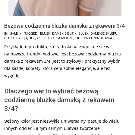
Beżowa codzienna bluzka damska z rękawem 3/4
2025-
IN:
SALE
TAGGED:
BLUZKI DAMSKIE BUTIK
,
BLUZKI DAMSKIE SKLEPU
,
BLUZKI PASUJĄ DO
,
JAKIE BLUZKI SĄ MODNE
,
ODPOWIEDNIA BLUZKA
09-
Przykładem produktu, który doskonale wpisuje się w
13
najnowsze trendy modowe, jest beżowa codzienna bluzka
damska z rękawem 3/4. Jest to stylowy i praktyczny wybór
dla każdej kobiety, która ceni sobie elegancję, ale też
wygodę.
Dlaczego warto wybrać beżową
codzienną bluzkę damską z rękawem
3/4?
Beżowy kolor jest niezwykle uniwersalny, pasuje do wielu
innych odcieni, a tym samym ułatwia tworzenie