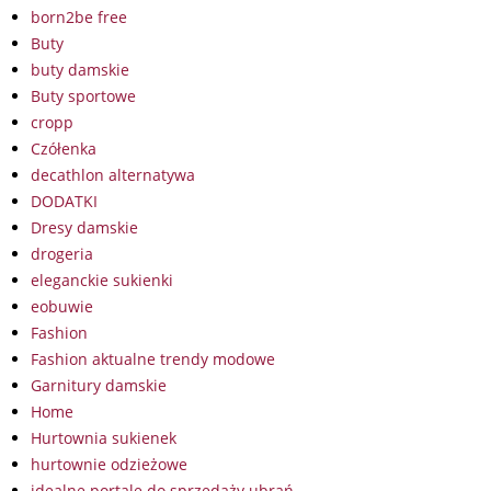
born2be free
Buty
buty damskie
Buty sportowe
cropp
Czółenka
decathlon alternatywa
DODATKI
Dresy damskie
drogeria
eleganckie sukienki
eobuwie
Fashion
Fashion aktualne trendy modowe
Garnitury damskie
Home
Hurtownia sukienek
hurtownie odzieżowe
idealne portale do sprzedaży ubrań