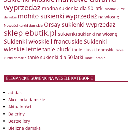
wyprzedaż
modna sukienka dla 50 latki
modne kurtki
mohito sukienki wyprzedaż
na wiosnę
damskie
Orsay sukienki wyprzedaż
Nowości kurtki damskie
sklep ebutik.pl
sukienki
sukienki na wiosnę
Sukienki włoskie i francuskie
Sukienki
włoskie letnie
tanie bluzki
tanie ciuszki damskie
tanie
tanie sukienki dla 50 latki
kurtki damskie
Tanie ubrania
ELEGANCKIE SUKIENKI NA WESELE KATEGORIE
adidas
Akcesoria damskie
Aktualności
Baleriny
Bestsellery
Bielizna damska