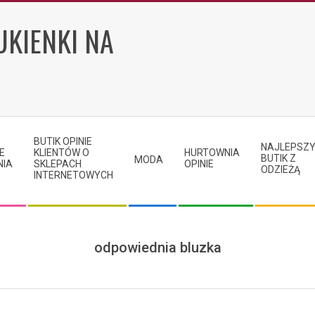
UKIENKI NA
BUTIK OPINIE
NAJLEPSZ
E
KLIENTÓW O
HURTOWNIA
BUTIK Z
MODA
NIA
SKLEPACH
OPINIE
ODZIEŻĄ
INTERNETOWYCH
odpowiednia bluzka