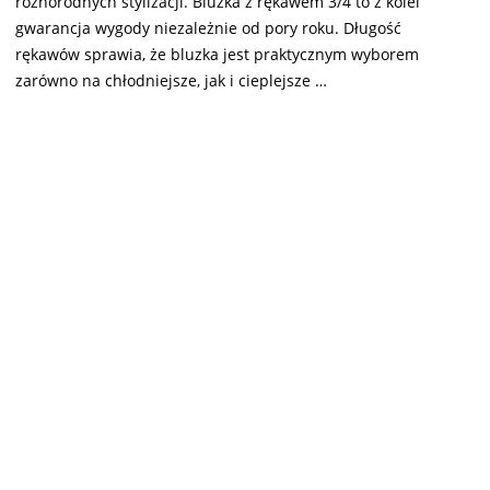
różnorodnych stylizacji. Bluzka z rękawem 3/4 to z kolei
gwarancja wygody niezależnie od pory roku. Długość
rękawów sprawia, że bluzka jest praktycznym wyborem
zarówno na chłodniejsze, jak i cieplejsze …