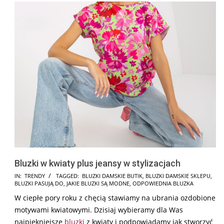
Bluzki w kwiaty plus jeansy w stylizacjach
2026-
IN:
TRENDY
TAGGED:
BLUZKI DAMSKIE BUTIK
,
BLUZKI DAMSKIE SKLEPU
,
BLUZKI PASUJĄ DO
,
JAKIE BLUZKI SĄ MODNE
,
ODPOWIEDNIA BLUZKA
02-
W ciepłe pory roku z chęcią stawiamy na ubrania ozdobione
19
motywami kwiatowymi. Dzisiaj wybieramy dla Was
najpiękniejsze
bluzki
z kwiaty i podpowiadamy jak stworzyć