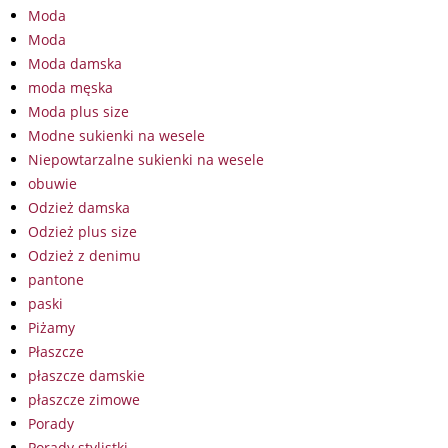
Moda
Moda
Moda damska
moda męska
Moda plus size
Modne sukienki na wesele
Niepowtarzalne sukienki na wesele
obuwie
Odzież damska
Odzież plus size
Odzież z denimu
pantone
paski
Piżamy
Płaszcze
płaszcze damskie
płaszcze zimowe
Porady
Porady stylistki