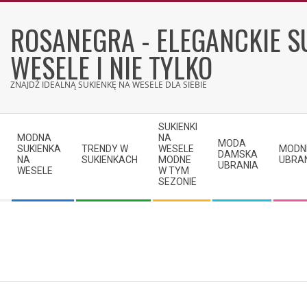
Skip
to
ROSANEGRA - ELEGANCKIE S
content
WESELE I NIE TYLKO
ZNAJDŹ IDEALNĄ SUKIENKĘ NA WESELE DLA SIEBIE
Secondary
SUKIENKI
Navigation
MODNA
NA
MODA
SUKIENKA
TRENDY W
WESELE
MODN
Menu
DAMSKA
NA
SUKIENKACH
MODNE
UBRA
UBRANIA
WESELE
W TYM
SEZONIE