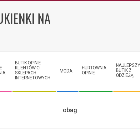
UKIENKI NA
BUTIK OPINIE
NAJLEPSZ
E
KLIENTÓW O
HURTOWNIA
BUTIK Z
MODA
NIA
SKLEPACH
OPINIE
ODZIEŻĄ
INTERNETOWYCH
obag