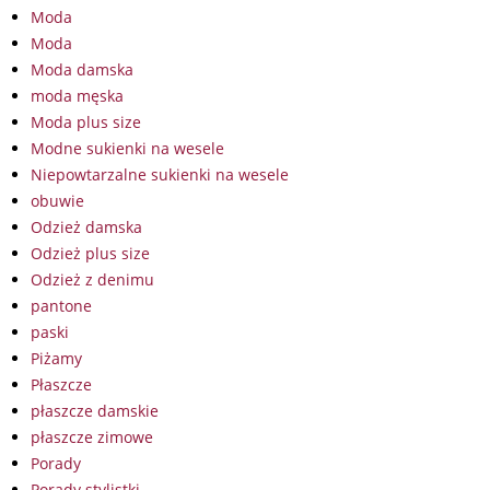
Moda
Moda
Moda damska
moda męska
Moda plus size
Modne sukienki na wesele
Niepowtarzalne sukienki na wesele
obuwie
Odzież damska
Odzież plus size
Odzież z denimu
pantone
paski
Piżamy
Płaszcze
płaszcze damskie
płaszcze zimowe
Porady
Porady stylistki