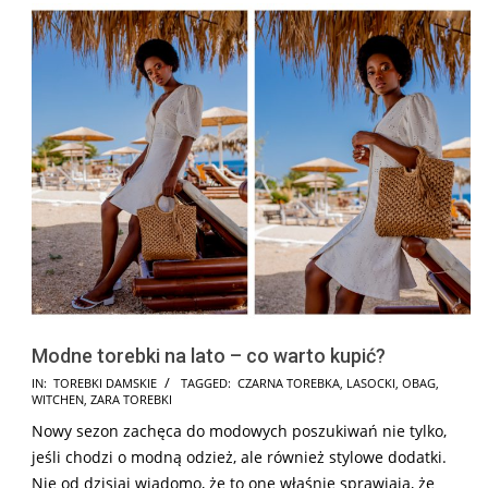
Modne torebki na lato – co warto kupić?
2025-
IN:
TOREBKI DAMSKIE
TAGGED:
CZARNA TOREBKA
,
LASOCKI
,
OBAG
,
WITCHEN
,
ZARA TOREBKI
07-
Nowy sezon zachęca do modowych poszukiwań nie tylko,
30
jeśli chodzi o modną odzież, ale również stylowe dodatki.
Nie od dzisiaj wiadomo, że to one właśnie sprawiają, że