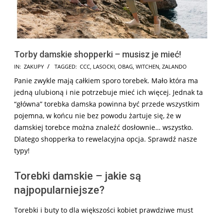
Torby damskie shopperki – musisz je mieć!
2025-
IN:
ZAKUPY
TAGGED:
CCC
,
LASOCKI
,
OBAG
,
WITCHEN
,
ZALANDO
07-
Panie zwykle mają całkiem sporo torebek. Mało która ma
19
jedną ulubioną i nie potrzebuje mieć ich więcej. Jednak ta
“główna” torebka damska powinna być przede wszystkim
pojemna, w końcu nie bez powodu żartuje się, że w
damskiej torebce można znaleźć dosłownie… wszystko.
Dlatego shopperka to rewelacyjna opcja. Sprawdź nasze
typy!
Torebki damskie – jakie są
najpopularniejsze?
Torebki i buty to dla większości kobiet prawdziwe must