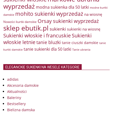
wyprzedaż
modna sukienka dla 50 latki
modne kurtki
mohito sukienki wyprzedaż
na wiosnę
damskie
Orsay sukienki wyprzedaż
Nowości kurtki damskie
sklep ebutik.pl
sukienki
sukienki na wiosnę
Sukienki włoskie i francuskie
Sukienki
włoskie letnie
tanie bluzki
tanie ciuszki damskie
tanie
tanie sukienki dla 50 latki
kurtki damskie
Tanie ubrania
ELEGANCKIE SUKIENKI NA WESELE KATEGORIE
adidas
Akcesoria damskie
Aktualności
Baleriny
Bestsellery
Bielizna damska