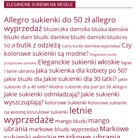
ELEGANCKIE SUKIENKI NA WESELE
Allegro sukienki do 50 zł
allegro
wyprzedaż
bluzeczka damska
bluzka damskie
bluzki damkie
bluzki dam
bluzki damski
bluzki to
butik z odzieżą
Czy
50 zł
Carry kurtki damskie wyprzedaż
kolorowe sukienki są modne?
Eleganckie kurtki
Eleganckie sukienki włoskie
fajne
przejściowe damskie
Jaka sukienka dla kobiety po 50?
i tanie ubrania
Jakie sukienki dla 30 latki?
jakie bluzki dla
jakie
sukienki dl a 40 latki? Modne sukienki dla pań po 50 Allegro
Jakie sukienki odmładzają?
Jakie sukienki
wyszczuplają?
kolorowe sukienki
Kolorowe sukienki
letnie
na wiosnę
koszulowe sukienki
wyprzedaże
mango
mango bluzki
Markowe
ubrania
markowe bluzki wyprzedaż
markowe ubrania
sukienki włoskie