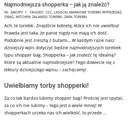
Najmodniejsza shopperka – jak ją znaleźć?
2025-
IN:
ZAKUPY
TAGGED:
CCC
,
LASOCKI
,
MARKOWE TOREBKI WYPRZEDAŻ
,
OBAG
,
WITCHEN
,
ZALANDO TOREBKI
,
ZARA TOREBKI
07-
Ach, te torebki. Znajdźcie kobietę, która ich nie uwielbia!
24
Prawda jest taka, że panie nigdy nie mają ich dość.
Podobnie jest zresztą z butami… W każdym razie nasz
dzisiejszy wpis dotyczyć będzie najmodniejszych torebek
typu shopper bag. Shopperka – Jak znaleźć tę idealną?
Które są aktualnie najmodniejsze? Tego dowiecie się z
lektury dzisiejszego wpisu – zachęcamy!
Uwielbiamy torby shopperki!
Za co tak bardzo lubimy shopper bag? Prościej jest spytać,
za co ich nie lubimy – tego jest o wiele mniej! W
shopperkach urzeka nas ich wielkość, to przede …