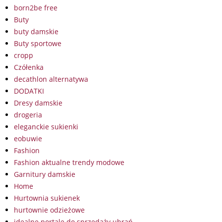
born2be free
Buty
buty damskie
Buty sportowe
cropp
Czółenka
decathlon alternatywa
DODATKI
Dresy damskie
drogeria
eleganckie sukienki
eobuwie
Fashion
Fashion aktualne trendy modowe
Garnitury damskie
Home
Hurtownia sukienek
hurtownie odzieżowe
idealne portale do sprzedaży ubrań