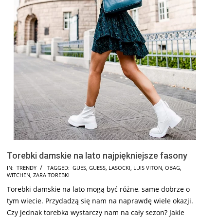
Torebki damskie na lato najpiękniejsze fasony
2025-
IN:
TRENDY
TAGGED:
GUES
,
GUESS
,
LASOCKI
,
LUIS VITON
,
OBAG
,
WITCHEN
,
ZARA TOREBKI
06-
Torebki damskie na lato mogą być różne, same dobrze o
20
tym wiecie. Przydadzą się nam na naprawdę wiele okazji.
Czy jednak torebka wystarczy nam na cały sezon? Jakie