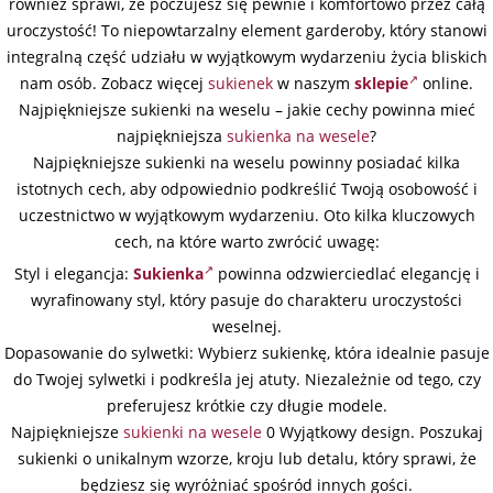
również sprawi, że poczujesz się pewnie i komfortowo przez całą
uroczystość! To niepowtarzalny element garderoby, który stanowi
integralną część udziału w wyjątkowym wydarzeniu życia bliskich
nam osób. Zobacz więcej
sukienek
w naszym
sklepie
online.
Najpiękniejsze sukienki na weselu – jakie cechy powinna mieć
najpiękniejsza
sukienka na wesele
?
Najpiękniejsze sukienki na weselu powinny posiadać kilka
istotnych cech, aby odpowiednio podkreślić Twoją osobowość i
uczestnictwo w wyjątkowym wydarzeniu. Oto kilka kluczowych
cech, na które warto zwrócić uwagę:
Styl i elegancja:
Sukienka
powinna odzwierciedlać elegancję i
wyrafinowany styl, który pasuje do charakteru uroczystości
weselnej.
Dopasowanie do sylwetki: Wybierz sukienkę, która idealnie pasuje
do Twojej sylwetki i podkreśla jej atuty. Niezależnie od tego, czy
preferujesz krótkie czy długie modele.
Najpiękniejsze
sukienki na wesele
0 Wyjątkowy design. Poszukaj
sukienki o unikalnym wzorze, kroju lub detalu, który sprawi, że
będziesz się wyróżniać spośród innych gości.