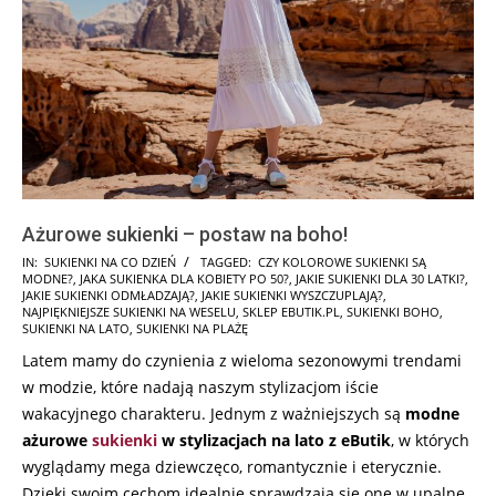
Ażurowe sukienki – postaw na boho!
2026-
IN:
SUKIENKI NA CO DZIEŃ
TAGGED:
CZY KOLOROWE SUKIENKI SĄ
MODNE?
,
JAKA SUKIENKA DLA KOBIETY PO 50?
,
JAKIE SUKIENKI DLA 30 LATKI?
,
05-
JAKIE SUKIENKI ODMŁADZAJĄ?
,
JAKIE SUKIENKI WYSZCZUPLAJĄ?
,
13
NAJPIĘKNIEJSZE SUKIENKI NA WESELU
,
SKLEP EBUTIK.PL
,
SUKIENKI BOHO
,
SUKIENKI NA LATO
,
SUKIENKI NA PLAŻĘ
Latem mamy do czynienia z wieloma sezonowymi trendami
w modzie, które nadają naszym stylizacjom iście
wakacyjnego charakteru. Jednym z ważniejszych są
modne
ażurowe
sukienki
w stylizacjach na lato z eButik
, w których
wyglądamy mega dziewczęco, romantycznie i eterycznie.
Dzięki swoim cechom idealnie sprawdzają się one w upalne