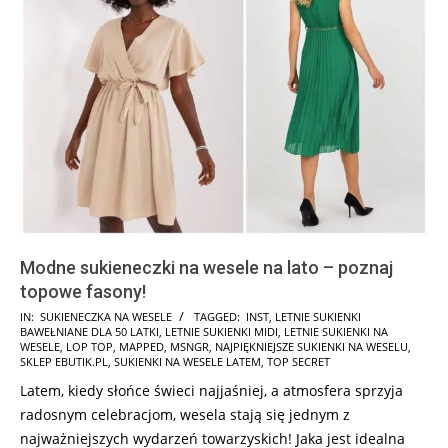
Modne sukieneczki na wesele na lato – poznaj
topowe fasony!
2026-
IN:
SUKIENECZKA NA WESELE
TAGGED:
INST
,
LETNIE SUKIENKI
BAWEŁNIANE DLA 50 LATKI
,
LETNIE SUKIENKI MIDI
,
LETNIE SUKIENKI NA
05-
WESELE
,
LOP TOP
,
MAPPED
,
MSNGR
,
NAJPIĘKNIEJSZE SUKIENKI NA WESELU
,
13
SKLEP EBUTIK.PL
,
SUKIENKI NA WESELE LATEM
,
TOP SECRET
Latem, kiedy słońce świeci najjaśniej, a atmosfera sprzyja
radosnym celebracjom, wesela stają się jednym z
najważniejszych wydarzeń towarzyskich! Jaka jest idealna