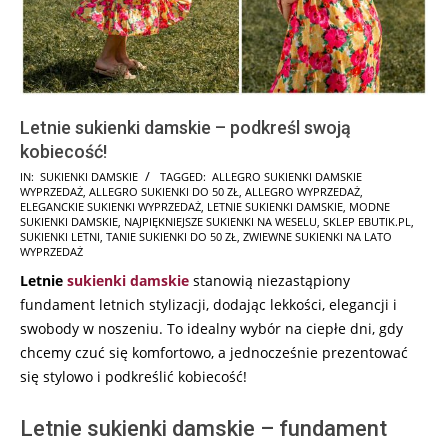
Letnie sukienki damskie – podkreśl swoją
kobiecość!
2026-
IN:
SUKIENKI DAMSKIE
TAGGED:
ALLEGRO SUKIENKI DAMSKIE
WYPRZEDAŻ
,
ALLEGRO SUKIENKI DO 50 ZŁ
,
ALLEGRO WYPRZEDAŻ
,
05-
ELEGANCKIE SUKIENKI WYPRZEDAŻ
,
LETNIE SUKIENKI DAMSKIE
,
MODNE
03
SUKIENKI DAMSKIE
,
NAJPIĘKNIEJSZE SUKIENKI NA WESELU
,
SKLEP EBUTIK.PL
,
SUKIENKI LETNI
,
TANIE SUKIENKI DO 50 ZŁ
,
ZWIEWNE SUKIENKI NA LATO
WYPRZEDAŻ
Letnie
sukienki damskie
stanowią niezastąpiony
fundament letnich stylizacji, dodając lekkości, elegancji i
swobody w noszeniu. To idealny wybór na ciepłe dni, gdy
chcemy czuć się komfortowo, a jednocześnie prezentować
się stylowo i podkreślić kobiecość!
Letnie sukienki damskie – fundament