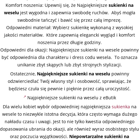
Komfort noszenia: Upewnij się, że Najpiękniejsze
sukienki na
weselu
jest wygodna i zapewnia swobodę ruchów. Abyś mogła
swobodnie tańczyć i bawić się przez całą imprezę.
Odpowiedni materiał: Wybierz sukienkę wykonaną z wysokiej
jakości materiałów. Które zapewnią elegancki wygląd i komfort
noszenia przez długie godziny.
Odpowiedni dla okazji: Najpiękniejsze sukienki na wesele powinny
być odpowiednia dla charakteru i dress codu wesela. To oznacza
unikanie zbyt skąpych lub zbyt strojnych stylizacji.
Ostatecznie,
Najpiękniejsze sukienki na weselu
powinny
odzwierciedlać Twój własny styl i osobowość, sprawiając, że
będziesz czuła się pewnie i pięknie przez całą uroczystość.
Najpiękniejsze sukienki na weselu z eButik
Dla wielu kobiet wybór odpowiedniej najpiękniejsza
sukienka
na
wesele to niezwykle istotna decyzja, która często wymaga dużego
nakładu czasu i uwagi. Jest to nie tylko kwestia odpowiedniego
dopasowania ubrania do okazji, ale również wyraz osobistego stylu
oraz poczucia wyjątkowości.
Niepowtarzalne sukienki na