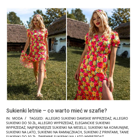
Sukienki letnie – co warto mieć w szafie?
2026-
IN:
MODA
TAGGED:
ALLEGRO SUKIENKI DAMSKIE WYPRZEDAŻ
,
ALLEGRO
SUKIENKI DO 50 ZŁ
,
ALLEGRO WYPRZEDAŻ
,
ELEGANCKIE SUKIENKI
06-
WYPRZEDAŻ
,
NAJPIĘKNIEJSZE SUKIENKI NA WESELU
,
SUKIENKI NA KOMUNIJNE
,
03
SUKIENKI NA LATO
,
SUKIENKI NA RAMIĄCZKACH
,
SUKIENKI Z PRINTAMI
,
TANIE
SUKIENKI DO 50 ZŁ
,
ZWIEWNE SUKIENKI NA LATO WYPRZEDAŻ