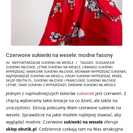
Czerwone sukienki na wesele: modne fasony
2025-
IN:
NIEPOWTARZALNE SUKIENKI NA WESELE
TAGGED:
ELEGANCKIE
SUKIENKI WŁOSKIE
,
LETNIE SUKIENKI NA WESELE
,
LIMANGO SUKIENKI
10-
WYPRZEDAŻ
,
MARKOWE SUKIENKI WŁOSKIE
,
MONNARI WYPRZEDAŻ SUKIENEK
,
27
NAJPIĘKNIEJSZE SUKIENKI NA WESELU
,
ORSAY SUKIENKI WYPRZEDAŻ
,
RENEE
,
SKLEP EBUTIK.PL
,
SUKIENKI WŁOSKIE I FRANCUSKIE
,
SUKIENKI WŁOSKIE
LETNIE
,
TANIE SUKIENKI Z WYPRZEDAŻY
,
ZWIEWNE SUKIENKI NA WESELE
Jednym z najmodniejszych kolorów
sukienek
jest czerwień. Z
chęcią wybieramy takie kreacje na co dzień, ale także na
uroczystości. Dzisiaj polecamy Wam czerwone sukienki na
wesele. Sprawdźcie na jakie modele najlepiej stawiać, aby
wyglądać modnie. Czerwone
sukienki na wesele
oferuje
sklep ebutik.pl
. Codziennie czekają tam na Was atrakcyjne