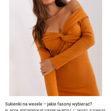
Sukienki na wesele – jakie fasony wybierać?
2026-
IN:
MODA
,
NIEPOWTARZALNE SUKIENKI NA WESELE
TAGGED:
ELEGANCKIE