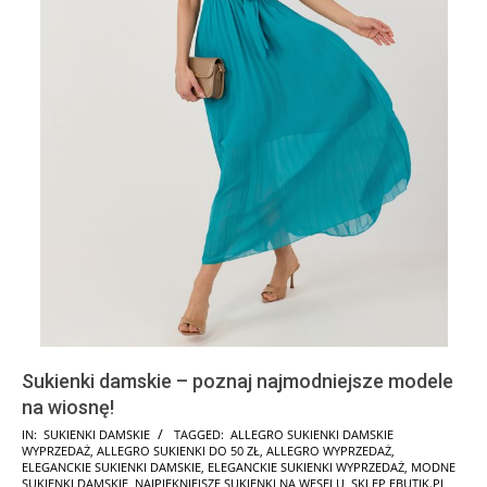
Sukienki damskie – poznaj najmodniejsze modele
na wiosnę!
2026-
IN:
SUKIENKI DAMSKIE
TAGGED:
ALLEGRO SUKIENKI DAMSKIE
WYPRZEDAŻ
,
ALLEGRO SUKIENKI DO 50 ZŁ
,
ALLEGRO WYPRZEDAŻ
,
03-
ELEGANCKIE SUKIENKI DAMSKIE
,
ELEGANCKIE SUKIENKI WYPRZEDAŻ
,
MODNE
27
SUKIENKI DAMSKIE
,
NAJPIĘKNIEJSZE SUKIENKI NA WESELU
,
SKLEP EBUTIK.PL
,