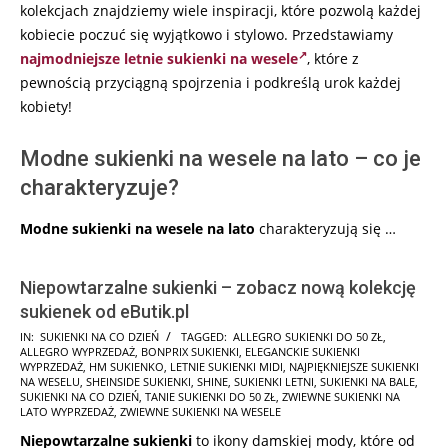
kolekcjach znajdziemy wiele inspiracji, które pozwolą każdej
kobiecie poczuć się wyjątkowo i stylowo. Przedstawiamy
najmodniejsze letnie sukienki na wesele
, które z
pewnością przyciągną spojrzenia i podkreślą urok każdej
kobiety!
Modne sukienki na wesele na lato – co je
charakteryzuje?
Modne sukienki na wesele na lato
charakteryzują się …
Niepowtarzalne sukienki – zobacz nową kolekcję
sukienek od eButik.pl
2026-
IN:
SUKIENKI NA CO DZIEŃ
TAGGED:
ALLEGRO SUKIENKI DO 50 ZŁ
,
ALLEGRO WYPRZEDAŻ
,
BONPRIX SUKIENKI
,
ELEGANCKIE SUKIENKI
06-
WYPRZEDAŻ
,
HM SUKIENKO
,
LETNIE SUKIENKI MIDI
,
NAJPIĘKNIEJSZE SUKIENKI
15
NA WESELU
,
SHEINSIDE SUKIENKI
,
SHINE
,
SUKIENKI LETNI
,
SUKIENKI NA BALE
,
SUKIENKI NA CO DZIEŃ
,
TANIE SUKIENKI DO 50 ZŁ
,
ZWIEWNE SUKIENKI NA
LATO WYPRZEDAŻ
,
ZWIEWNE SUKIENKI NA WESELE
Niepowtarzalne sukienki
to ikony damskiej mody, które od