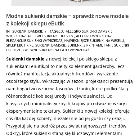
Modne sukienki damskie – sprawdź nowe modele
z kolekcji sklepu eButik
2026-
IN:
SUKIENKI DAMSKIE
TAGGED:
ALLEGRO SUKIENKI DAMSKIE
WYPRZEDAŻ
,
ALLEGRO SUKIENKI DO 50 ZŁ
,
ALLEGRO WYPRZEDAŻ
,
03-
ELEGANCKIE SUKIENKI WYPRZEDAŻ
,
NAJPIĘKNIEJSZE SUKIENKI NA WESELU
,
17
SKLEP EBUTIK.PL
,
SUKIENKI DAMSKIE
,
SUKIENKI Z PRINTAMI
,
TANIE SUKIENKI
DO 50 ZŁ
,
ZWIEWNE SUKIENKI NA LATO WYPRZEDAŻ
Sukienki damskie
z nowej kolekcji polskiego sklepu z
sukienkami eButik.pl to nie tylko element garderoby, lecz
również manifestacja aktualnych trendów i wyrażenie
osobistego stylu. Wkraczając w sezon, projektanci prezentują
nam bogactwo wzorów, fasonów i tkanin, które podkreślają
różnorodność kobiecej urody i indywidualności. Od
klasycznych minimalistycznych krojów po odważne wzory i
eksperymentalne tekstury. Sukienki z nowej kolekcji oferują
coś dla każdej kobiety, niezależnie od jej gustu czy okazji.
Przygotuj się na podróż przez świat najnowszych trendów.
Odkryj, które sukienki staną się kluczowymi elementami