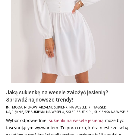
Jaką sukienkę na wesele założyć jesienią?
Sprawdź najnowsze trendy!
2025-
IN:
MODA
,
NIEPOWTARZALNE SUKIENKI NA WESELE
TAGGED:
NAJPIĘKNIEJSZE SUKIENKI NA WESELU
,
SKLEP EBUTIK.PL
,
SUKIENKA NA WESELE
10-
Wybór odpowiedniej
sukienki na wesele jesienią
może być
20
fascynującym wyzwaniem. To pora roku, która niesie ze sobą
wyjątkowe możliwości stylizacyjne, zarówno jeśli chodzi o