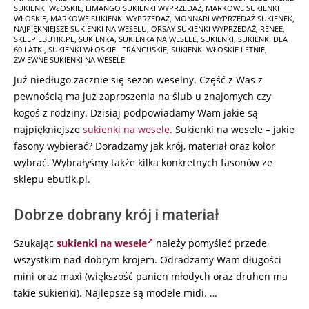
SUKIENKI WŁOSKIE
,
LIMANGO SUKIENKI WYPRZEDAŻ
,
MARKOWE SUKIENKI
06-
WŁOSKIE
,
MARKOWE SUKIENKI WYPRZEDAŻ
,
MONNARI WYPRZEDAŻ SUKIENEK
,
10
NAJPIĘKNIEJSZE SUKIENKI NA WESELU
,
ORSAY SUKIENKI WYPRZEDAŻ
,
RENEE
,
SKLEP EBUTIK.PL
,
SUKIENKA
,
SUKIENKA NA WESELE
,
SUKIENKI
,
SUKIENKI DLA
60 LATKI
,
SUKIENKI WŁOSKIE I FRANCUSKIE
,
SUKIENKI WŁOSKIE LETNIE
,
ZWIEWNE SUKIENKI NA WESELE
Już niedługo zacznie się sezon weselny. Część z Was z
pewnością ma już zaproszenia na ślub u znajomych czy
kogoś z rodziny. Dzisiaj podpowiadamy Wam jakie są
najpiękniejsze
sukienki na wesele
. Sukienki na wesele – jakie
fasony wybierać? Doradzamy jak krój, materiał oraz kolor
wybrać. Wybrałyśmy także kilka konkretnych fasonów ze
sklepu ebutik.pl.
Dobrze dobrany krój i materiał
Szukając
sukienki na wesele
należy pomyśleć przede
wszystkim nad dobrym krojem. Odradzamy Wam długości
mini oraz maxi (większość panien młodych oraz druhen ma
takie sukienki). Najlepsze są modele midi. …