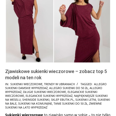
Zjawiskowe sukienki wieczorowe – zobacz top 5
modeli na ten rok
2025-
IN:
SUKIENKI WIECZOROWE
,
TRENDY W UBRANIACH
TAGGED:
ALLEGRO
SUKIENKI DAMSKIE WYPRZEDAŻ
,
ALLEGRO SUKIENKI DO 50 ZŁ
,
ALLEGRO
10-
WYPRZEDAŻ
,
DŁUGIE SUKIENKI WIECZOROWE
,
ELEGANCKIE SUKIENKI
20
WIECZOROWE
,
ELEGANCKIE SUKIENKI WYPRZEDAŻ
,
NAJPIĘKNIEJSZE SUKIENKI
NA WESELU
,
SHEINSIDE SUKIENKI
,
SKLEP EBUTIK.PL
,
SUKIENKI LETNI
,
SUKIENKI
NA BALE
,
SUKIENKI NA KOMUNIJNE
,
TANIE SUKIENKI DO 50 ZŁ
,
ZWIEWNE
SUKIENKI NA LATO WYPRZEDAŻ
Sukienki wieczorowe
to zjawisko samo w sobie – to nie tylko