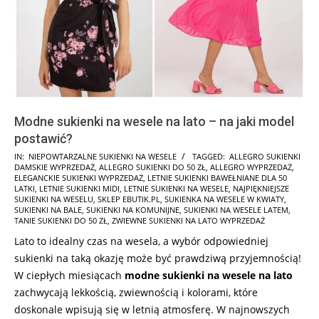
Modne sukienki na wesele na lato – na jaki model
postawić?
2026-
IN:
NIEPOWTARZALNE SUKIENKI NA WESELE
TAGGED:
ALLEGRO SUKIENKI
DAMSKIE WYPRZEDAŻ
,
ALLEGRO SUKIENKI DO 50 ZŁ
,
ALLEGRO WYPRZEDAŻ
,
06-
ELEGANCKIE SUKIENKI WYPRZEDAŻ
,
LETNIE SUKIENKI BAWEŁNIANE DLA 50
15
LATKI
,
LETNIE SUKIENKI MIDI
,
LETNIE SUKIENKI NA WESELE
,
NAJPIĘKNIEJSZE
SUKIENKI NA WESELU
,
SKLEP EBUTIK.PL
,
SUKIENKA NA WESELE W KWIATY
,
SUKIENKI NA BALE
,
SUKIENKI NA KOMUNIJNE
,
SUKIENKI NA WESELE LATEM
,
TANIE SUKIENKI DO 50 ZŁ
,
ZWIEWNE SUKIENKI NA LATO WYPRZEDAŻ
Lato to idealny czas na wesela, a wybór odpowiedniej
sukienki na taką okazję może być prawdziwą przyjemnością!
W ciepłych miesiącach
modne sukienki na wesele na lato
zachwycają lekkością, zwiewnością i kolorami, które
doskonale wpisują się w letnią atmosferę. W najnowszych