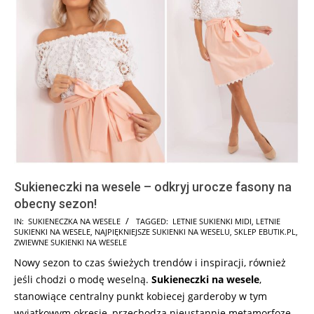
Sukieneczki na wesele – odkryj urocze fasony na
obecny sezon!
2026-
IN:
SUKIENECZKA NA WESELE
TAGGED:
LETNIE SUKIENKI MIDI
,
LETNIE
SUKIENKI NA WESELE
,
NAJPIĘKNIEJSZE SUKIENKI NA WESELU
,
SKLEP EBUTIK.PL
,
06-
ZWIEWNE SUKIENKI NA WESELE
13
Nowy sezon to czas świeżych trendów i inspiracji, również
jeśli chodzi o modę weselną.
Sukieneczki na wesele
,
stanowiące centralny punkt kobiecej garderoby w tym
wyjątkowym okresie, przechodzą nieustannie metamorfozę