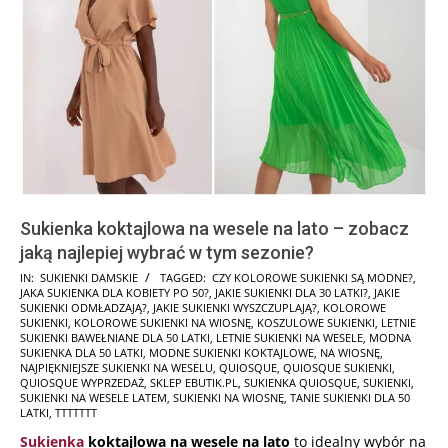
Sukienka koktajlowa na wesele na lato – zobacz
jaką najlepiej wybrać w tym sezonie?
2026-
IN:
SUKIENKI DAMSKIE
TAGGED:
CZY KOLOROWE SUKIENKI SĄ MODNE?
,
JAKA SUKIENKA DLA KOBIETY PO 50?
,
JAKIE SUKIENKI DLA 30 LATKI?
,
JAKIE
05-
SUKIENKI ODMŁADZAJĄ?
,
JAKIE SUKIENKI WYSZCZUPLAJĄ?
,
KOLOROWE
28
SUKIENKI
,
KOLOROWE SUKIENKI NA WIOSNĘ
,
KOSZULOWE SUKIENKI
,
LETNIE
SUKIENKI BAWEŁNIANE DLA 50 LATKI
,
LETNIE SUKIENKI NA WESELE
,
MODNA
SUKIENKA DLA 50 LATKI
,
MODNE SUKIENKI KOKTAJLOWE
,
NA WIOSNĘ
,
NAJPIĘKNIEJSZE SUKIENKI NA WESELU
,
QUIOSQUE
,
QUIOSQUE SUKIENKI
,
QUIOSQUE WYPRZEDAŻ
,
SKLEP EBUTIK.PL
,
SUKIENKA QUIOSQUE
,
SUKIENKI
,
SUKIENKI NA WESELE LATEM
,
SUKIENKI NA WIOSNĘ
,
TANIE SUKIENKI DLA 50
LATKI
,
TTTTTTT
Sukienka
koktajlowa na wesele na lato
to idealny wybór na