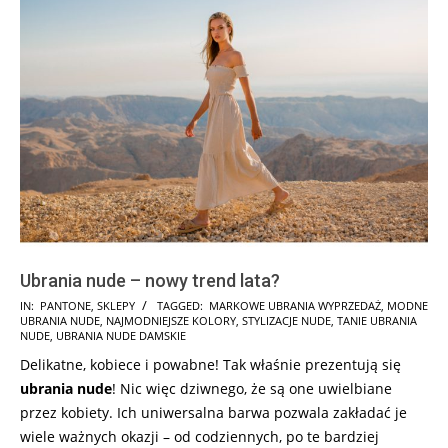
Ubrania nude – nowy trend lata?
2025-
IN:
PANTONE
,
SKLEPY
TAGGED:
MARKOWE UBRANIA WYPRZEDAŻ
,
MODNE
UBRANIA NUDE
,
NAJMODNIEJSZE KOLORY
,
STYLIZACJE NUDE
,
TANIE UBRANIA
03-
NUDE
,
UBRANIA NUDE DAMSKIE
05
Delikatne, kobiece i powabne! Tak właśnie prezentują się
ubrania nude
! Nic więc dziwnego, że są one uwielbiane
przez kobiety. Ich uniwersalna barwa pozwala zakładać je
wiele ważnych okazji – od codziennych, po te bardziej