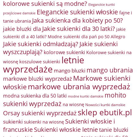
kolorowe sukienki są modne?
Eleganckie kurtki
Eleganckie sukienki włoskie
fajne i
przejściowe damskie
Jaka sukienka dla kobiety po 50?
tanie ubrania
Jakie sukienki dla 30 latki?
jakie bluzki dla
jakie
sukienki dl a 40 latki? Modne sukienki dla pań po 50 Allegro
Jakie sukienki odmładzają?
Jakie sukienki
wyszczuplają?
kolorowe sukienki
Kolorowe sukienki na
letnie
wiosnę
koszulowe sukienki
wyprzedaże
mango ubrania
mango bluzki
Markowe sukienki
markowe bluzki wyprzedaż
markowe ubrania wyprzedaż
włoskie
mohito
modna sukienka dla 50 latki
modne kurtki damskie
sukienki wyprzedaż
na wiosnę
Nowości kurtki damskie
sklep ebutik.pl
Orsay sukienki wyprzedaż
Sukienki włoskie i
sukienki
sukienki na wiosnę
francuskie
Sukienki włoskie letnie
tanie bluzki