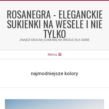
Skip
to
ROSANEGRA - ELEGANCKIE
content
SUKIENKI NA WESELE I NIE
TYLKO
ZNAJDŹ IDEALNĄ SUKIENKĘ NA WESELE DLA SIEBIE
Secondary
Menu
Navigation
Menu
najmodniejsze kolory