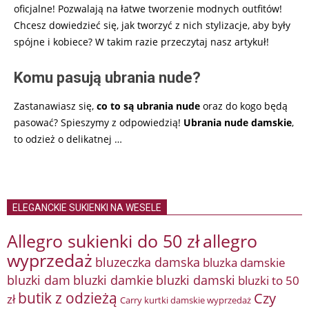
oficjalne! Pozwalają na łatwe tworzenie modnych outfitów!
Chcesz dowiedzieć się, jak tworzyć z nich stylizacje, aby były
spójne i kobiece? W takim razie przeczytaj nasz artykuł!
Komu pasują ubrania nude?
Zastanawiasz się,
co to są ubrania nude
oraz do kogo będą
pasować? Spieszymy z odpowiedzią!
Ubrania nude damskie
,
to odzież o delikatnej
…
ELEGANCKIE SUKIENKI NA WESELE
Allegro sukienki do 50 zł
allegro
wyprzedaż
bluzeczka damska
bluzka damskie
bluzki damkie
bluzki dam
bluzki damski
bluzki to 50
butik z odzieżą
Czy
zł
Carry kurtki damskie wyprzedaż