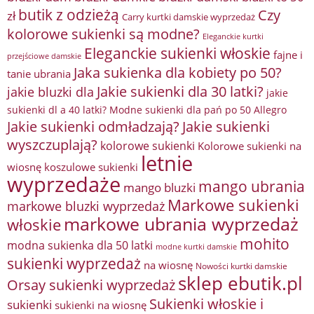
butik z odzieżą
Czy
zł
Carry kurtki damskie wyprzedaż
kolorowe sukienki są modne?
Eleganckie kurtki
Eleganckie sukienki włoskie
fajne i
przejściowe damskie
Jaka sukienka dla kobiety po 50?
tanie ubrania
Jakie sukienki dla 30 latki?
jakie bluzki dla
jakie
sukienki dl a 40 latki? Modne sukienki dla pań po 50 Allegro
Jakie sukienki odmładzają?
Jakie sukienki
wyszczuplają?
kolorowe sukienki
Kolorowe sukienki na
letnie
wiosnę
koszulowe sukienki
wyprzedaże
mango ubrania
mango bluzki
Markowe sukienki
markowe bluzki wyprzedaż
markowe ubrania wyprzedaż
włoskie
mohito
modna sukienka dla 50 latki
modne kurtki damskie
sukienki wyprzedaż
na wiosnę
Nowości kurtki damskie
sklep ebutik.pl
Orsay sukienki wyprzedaż
Sukienki włoskie i
sukienki
sukienki na wiosnę