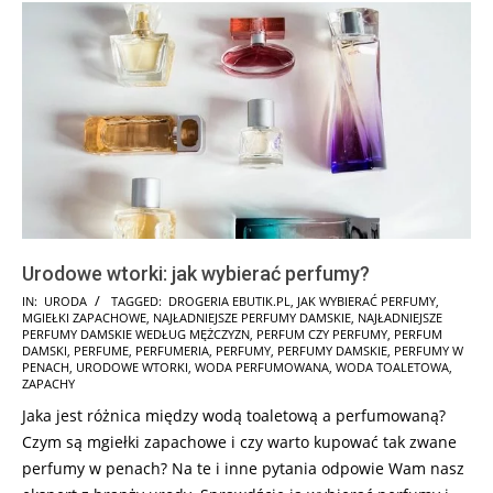
Urodowe wtorki: jak wybierać perfumy?
2024-
IN:
URODA
TAGGED:
DROGERIA EBUTIK.PL
,
JAK WYBIERAĆ PERFUMY
,
MGIEŁKI ZAPACHOWE
,
NAJŁADNIEJSZE PERFUMY DAMSKIE
,
NAJŁADNIEJSZE
10-
PERFUMY DAMSKIE WEDŁUG MĘŻCZYZN
,
PERFUM CZY PERFUMY
,
PERFUM
17
DAMSKI
,
PERFUME
,
PERFUMERIA
,
PERFUMY
,
PERFUMY DAMSKIE
,
PERFUMY W
PENACH
,
URODOWE WTORKI
,
WODA PERFUMOWANA
,
WODA TOALETOWA
,
ZAPACHY
Jaka jest różnica między wodą toaletową a perfumowaną?
Czym są mgiełki zapachowe i czy warto kupować tak zwane
perfumy w penach? Na te i inne pytania odpowie Wam nasz