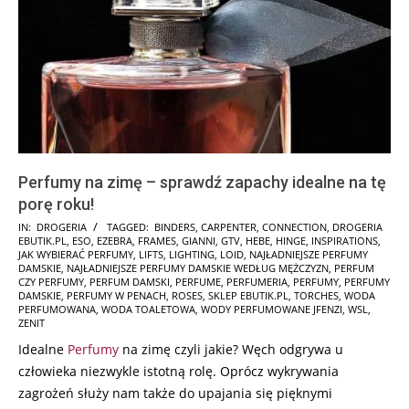
Perfumy na zimę – sprawdź zapachy idealne na tę
porę roku!
2024-
IN:
DROGERIA
TAGGED:
BINDERS
,
CARPENTER
,
CONNECTION
,
DROGERIA
EBUTIK.PL
,
ESO
,
EZEBRA
,
FRAMES
,
GIANNI
,
GTV
,
HEBE
,
HINGE
,
INSPIRATIONS
,
11-
JAK WYBIERAĆ PERFUMY
,
LIFTS
,
LIGHTING
,
LOID
,
NAJŁADNIEJSZE PERFUMY
25
DAMSKIE
,
NAJŁADNIEJSZE PERFUMY DAMSKIE WEDŁUG MĘŻCZYZN
,
PERFUM
CZY PERFUMY
,
PERFUM DAMSKI
,
PERFUME
,
PERFUMERIA
,
PERFUMY
,
PERFUMY
DAMSKIE
,
PERFUMY W PENACH
,
ROSES
,
SKLEP EBUTIK.PL
,
TORCHES
,
WODA
PERFUMOWANA
,
WODA TOALETOWA
,
WODY PERFUMOWANE JFENZI
,
WSL
,
ZENIT
Idealne
Perfumy
na zimę czyli jakie? Węch odgrywa u
człowieka niezwykle istotną rolę. Oprócz wykrywania
zagrożeń służy nam także do upajania się pięknymi