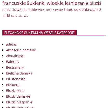
francuskie
Sukienki włoskie letnie
tanie bluzki
tanie sukienki dla 50
tanie ciuszki damskie
tanie kurtki damskie
latki
Tanie ubrania
ELEGANCKIE SUKIENKI NA WESELE KATEGORIE
adidas
Akcesoria damskie
Aktualności
Baleriny
Bestsellery
Bielizna damska
Biustonosze
Biżuteria
Bluzki basic
Bluzki damskie
Bluzki hiszpanki
Bluzki koszulowe