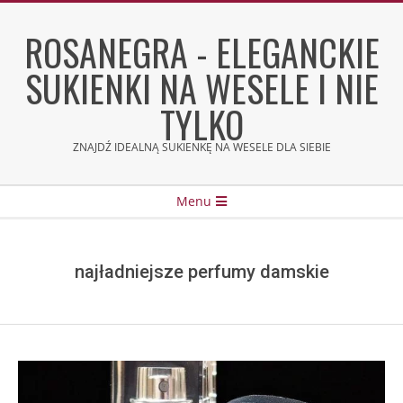
Skip
to
ROSANEGRA - ELEGANCKIE
content
SUKIENKI NA WESELE I NIE
TYLKO
ZNAJDŹ IDEALNĄ SUKIENKĘ NA WESELE DLA SIEBIE
Secondary
Menu
Navigation
Menu
najładniejsze perfumy damskie