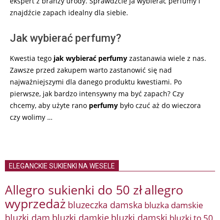
ekspert z branży urody. Sprawdźcie ja wybierać perfumy i
znajdźcie zapach idealny dla siebie.
Jak wybierać perfumy?
Kwestia tego
jak wybierać perfumy
zastanawia wiele z nas.
Zawsze przed zakupem warto zastanowić się nad
najważniejszymi dla danego produktu kwestiami. Po
pierwsze, jak bardzo intensywny ma być zapach? Czy
chcemy, aby użyte rano
perfumy
było czuć aż do wieczora
czy wolimy …
ELEGANCKIE SUKIENKI NA WESELE
Allegro sukienki do 50 zł
allegro
wyprzedaż
bluzeczka damska
bluzka damskie
bluzki damkie
bluzki dam
bluzki damski
bluzki to 50