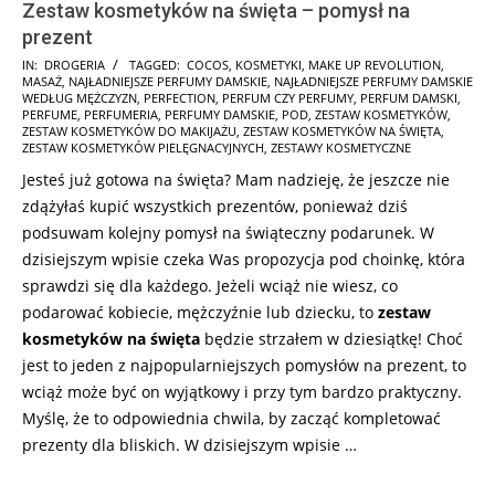
Zestaw kosmetyków na święta – pomysł na
prezent
2024-
IN:
DROGERIA
TAGGED:
COCOS
,
KOSMETYKI
,
MAKE UP REVOLUTION
,
MASAŻ
,
NAJŁADNIEJSZE PERFUMY DAMSKIE
,
NAJŁADNIEJSZE PERFUMY DAMSKIE
11-
WEDŁUG MĘŻCZYZN
,
PERFECTION
,
PERFUM CZY PERFUMY
,
PERFUM DAMSKI
,
13
PERFUME
,
PERFUMERIA
,
PERFUMY DAMSKIE
,
POD
,
ZESTAW KOSMETYKÓW
,
ZESTAW KOSMETYKÓW DO MAKIJAŻU
,
ZESTAW KOSMETYKÓW NA ŚWIĘTA
,
ZESTAW KOSMETYKÓW PIELĘGNACYJNYCH
,
ZESTAWY KOSMETYCZNE
Jesteś już gotowa na święta? Mam nadzieję, że jeszcze nie
zdążyłaś kupić wszystkich prezentów, ponieważ dziś
podsuwam kolejny pomysł na świąteczny podarunek. W
dzisiejszym wpisie czeka Was propozycja pod choinkę, która
sprawdzi się dla każdego. Jeżeli wciąż nie wiesz, co
podarować kobiecie, mężczyźnie lub dziecku, to
zestaw
kosmetyków na święta
będzie strzałem w dziesiątkę! Choć
jest to jeden z najpopularniejszych pomysłów na prezent, to
wciąż może być on wyjątkowy i przy tym bardzo praktyczny.
Myślę, że to odpowiednia chwila, by zacząć kompletować
prezenty dla bliskich. W dzisiejszym wpisie …