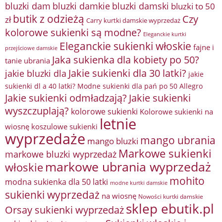
bluzki damkie
bluzki dam
bluzki damski
bluzki to 50
butik z odzieżą
Czy
zł
Carry kurtki damskie wyprzedaż
kolorowe sukienki są modne?
Eleganckie kurtki
Eleganckie sukienki włoskie
fajne i
przejściowe damskie
Jaka sukienka dla kobiety po 50?
tanie ubrania
Jakie sukienki dla 30 latki?
jakie bluzki dla
jakie
sukienki dl a 40 latki? Modne sukienki dla pań po 50 Allegro
Jakie sukienki odmładzają?
Jakie sukienki
wyszczuplają?
kolorowe sukienki
Kolorowe sukienki na
letnie
wiosnę
koszulowe sukienki
wyprzedaże
mango ubrania
mango bluzki
Markowe sukienki
markowe bluzki wyprzedaż
markowe ubrania wyprzedaż
włoskie
mohito
modna sukienka dla 50 latki
modne kurtki damskie
sukienki wyprzedaż
na wiosnę
Nowości kurtki damskie
sklep ebutik.pl
Orsay sukienki wyprzedaż