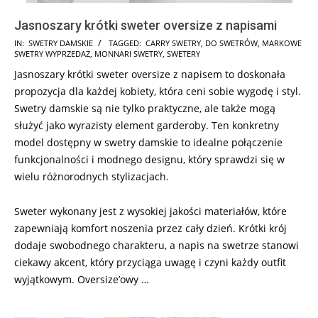
Jasnoszary krótki sweter oversize z napisami
2025-
IN:
SWETRY DAMSKIE
TAGGED:
CARRY SWETRY
,
DO SWETRÓW
,
MARKOWE
SWETRY WYPRZEDAŻ
,
MONNARI SWETRY
,
SWETERY
12-
Jasnoszary krótki sweter oversize z napisem to doskonała
17
propozycja dla każdej kobiety, która ceni sobie wygodę i styl.
Swetry damskie są nie tylko praktyczne, ale także mogą
służyć jako wyrazisty element garderoby. Ten konkretny
model dostępny w swetry damskie to idealne połączenie
funkcjonalności i modnego designu, który sprawdzi się w
wielu różnorodnych stylizacjach.
Sweter wykonany jest z wysokiej jakości materiałów, które
zapewniają komfort noszenia przez cały dzień. Krótki krój
dodaje swobodnego charakteru, a napis na swetrze stanowi
ciekawy akcent, który przyciąga uwagę i czyni każdy outfit
wyjątkowym. Oversize’owy …