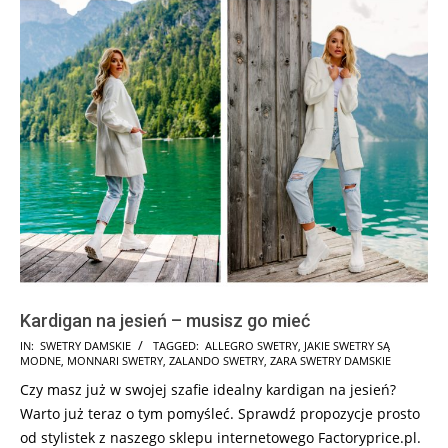
Kardigan na jesień – musisz go mieć
2025-
IN:
SWETRY DAMSKIE
TAGGED:
ALLEGRO SWETRY
,
JAKIE SWETRY SĄ
MODNE
,
MONNARI SWETRY
,
ZALANDO SWETRY
,
ZARA SWETRY DAMSKIE
08-
Czy masz już w swojej szafie idealny kardigan na jesień?
05
Warto już teraz o tym pomyśleć. Sprawdź propozycje prosto
od stylistek z naszego sklepu internetowego Factoryprice.pl.