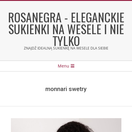
Skip
to
ROSANEGRA - ELEGANCKIE
content
SUKIENKI NA WESELE I NIE
TYLKO
ZNAJDŹ IDEALNĄ SUKIENKĘ NA WESELE DLA SIEBIE
Secondary
Menu
Navigation
Menu
monnari swetry