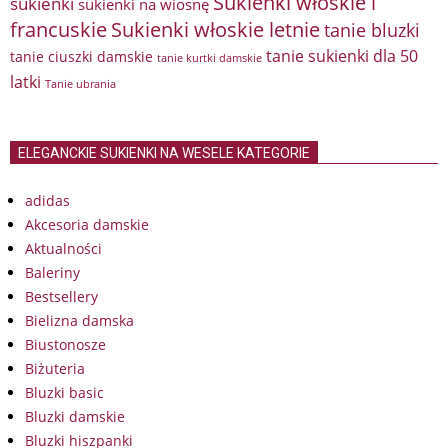
Sukienki włoskie i
sukienki
sukienki na wiosnę
francuskie
Sukienki włoskie letnie
tanie bluzki
tanie sukienki dla 50
tanie ciuszki damskie
tanie kurtki damskie
latki
Tanie ubrania
ELEGANCKIE SUKIENKI NA WESELE KATEGORIE
adidas
Akcesoria damskie
Aktualności
Baleriny
Bestsellery
Bielizna damska
Biustonosze
Biżuteria
Bluzki basic
Bluzki damskie
Bluzki hiszpanki