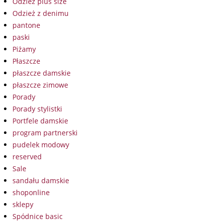
Odzież plus size
Odzież z denimu
pantone
paski
Piżamy
Płaszcze
płaszcze damskie
płaszcze zimowe
Porady
Porady stylistki
Portfele damskie
program partnerski
pudelek modowy
reserved
Sale
sandału damskie
shoponline
sklepy
Spódnice basic