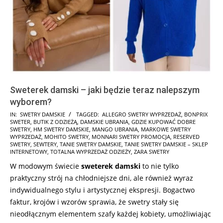
Sweterek damski – jaki będzie teraz nalepszym
wyborem?
2024-
IN:
SWETRY DAMSKIE
TAGGED:
ALLEGRO SWETRY WYPRZEDAŻ
,
BONPRIX
SWETER
,
BUTIK Z ODZIEŻĄ
,
DAMSKIE UBRANIA
,
GDZIE KUPOWAĆ DOBRE
10-
SWETRY
,
HM SWETRY DAMSKIE
,
MANGO UBRANIA
,
MARKOWE SWETRY
08
WYPRZEDAŻ
,
MOHITO SWETRY
,
MONNARI SWETRY PROMOCJA
,
RESERVED
SWETRY
,
SEWTERY
,
TANIE SWETRY DAMSKIE
,
TANIE SWETRY DAMSKIE – SKLEP
INTERNETOWY
,
TOTALNA WYPRZEDAŻ ODZIEŻY
,
ZARA SWETRY
W modowym świecie
sweterek damski
to nie tylko
praktyczny strój na chłodniejsze dni, ale również wyraz
indywidualnego stylu i artystycznej ekspresji. Bogactwo
faktur, krojów i wzorów sprawia, że swetry stały się
nieodłącznym elementem szafy każdej kobiety, umożliwiając