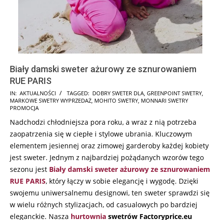
Biały damski sweter ażurowy ze sznurowaniem
RUE PARIS
2025-
IN:
AKTUALNOŚCI
TAGGED:
DOBRY SWETER DLA
,
GREENPOINT SWETRY
,
MARKOWE SWETRY WYPRZEDAŻ
,
MOHITO SWETRY
,
MONNARI SWETRY
10-
PROMOCJA
31
Nadchodzi chłodniejsza pora roku, a wraz z nią potrzeba
zaopatrzenia się w ciepłe i stylowe ubrania. Kluczowym
elementem jesiennej oraz zimowej garderoby każdej kobiety
jest sweter. Jednym z najbardziej pożądanych wzorów tego
sezonu jest
Biały damski sweter ażurowy ze sznurowaniem
RUE PARIS
, który łączy w sobie elegancję i wygodę. Dzięki
swojemu uniwersalnemu designowi, ten sweter sprawdzi się
w wielu różnych stylizacjach, od casualowych po bardziej
eleganckie. Nasza
hurtownia
swetrów Factoryprice.eu