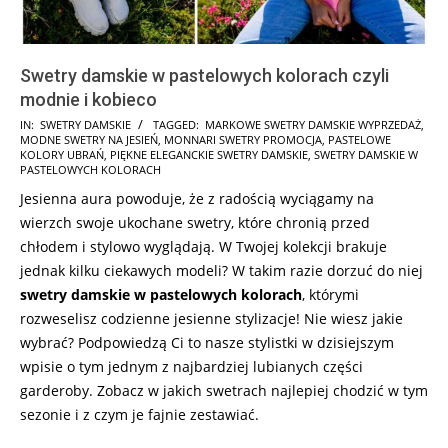
Swetry damskie w pastelowych kolorach czyli
modnie i kobieco
2024-
IN:
SWETRY DAMSKIE
TAGGED:
MARKOWE SWETRY DAMSKIE WYPRZEDAŻ
,
MODNE SWETRY NA JESIEŃ
,
MONNARI SWETRY PROMOCJA
,
PASTELOWE
10-
KOLORY UBRAŃ
,
PIĘKNE ELEGANCKIE SWETRY DAMSKIE
,
SWETRY DAMSKIE W
03
PASTELOWYCH KOLORACH
Jesienna aura powoduje, że z radością wyciągamy na
wierzch swoje ukochane swetry, które chronią przed
chłodem i stylowo wyglądają. W Twojej kolekcji brakuje
jednak kilku ciekawych modeli? W takim razie dorzuć do niej
swetry damskie w pastelowych kolorach
, którymi
rozweselisz codzienne jesienne stylizacje! Nie wiesz jakie
wybrać? Podpowiedzą Ci to nasze stylistki w dzisiejszym
wpisie o tym jednym z najbardziej lubianych części
garderoby. Zobacz w jakich swetrach najlepiej chodzić w tym
sezonie i z czym je fajnie zestawiać.