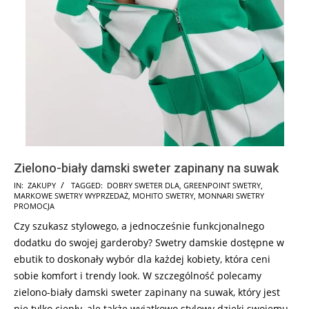
Zielono-biały damski sweter zapinany na suwak
2025-
IN:
ZAKUPY
TAGGED:
DOBRY SWETER DLA
,
GREENPOINT SWETRY
,
MARKOWE SWETRY WYPRZEDAŻ
,
MOHITO SWETRY
,
MONNARI SWETRY
10-
PROMOCJA
30
Czy szukasz stylowego, a jednocześnie funkcjonalnego
dodatku do swojej garderoby? Swetry damskie dostępne w
ebutik to doskonały wybór dla każdej kobiety, która ceni
sobie komfort i trendy look. W szczególność polecamy
zielono-biały damski sweter zapinany na suwak, który jest
nie tylko ciepły, ale także wyjątkowo stylowy dzięki swojemu