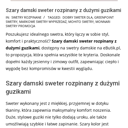
Szary damski sweter rozpinany z dużymi guzikami
2025-
IN:
SWETRY ROZPINANE
TAGGED:
DOBRY SWETER DLA
,
GREENPOINT
SWETRY
,
MARKOWE SWETRY WYPRZEDAŻ
,
MOHITO SWETRY
,
MONNARI
11-
SWETRY PROMOCJA
05
Poszukujesz idealnego swetra, który łączy w sobie styl,
komfort i praktyczność?
Szary damski sweter rozpinany z
dużymi guzikami
, dostępny na swetry damskie na eButik.pl,
to propozycja, która spełnia wszystkie te kryteria. Doskonale
dopełni każdy jesienny i zimowy outfit, zapewniając ciepło i
wygodę bez kompromisów w kwestii wyglądu.
Szary damski sweter rozpinany z dużymi
guzikami
Sweter wykonany jest z miękkiej, przyjemnej w dotyku
tkaniny, która zapewnia maksymalny komfort noszenia.
Duże, stylowe guziki nie tylko dodają uroku, ale także
umożliwiają szybkie i łatwe zapinanie. Szary kolor jest