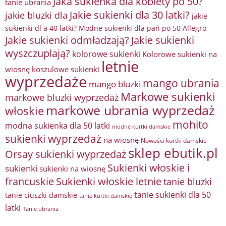
Jaka sukienka dla kobiety po 50?
tanie ubrania
Jakie sukienki dla 30 latki?
jakie bluzki dla
jakie
sukienki dl a 40 latki? Modne sukienki dla pań po 50 Allegro
Jakie sukienki odmładzają?
Jakie sukienki
wyszczuplają?
kolorowe sukienki
Kolorowe sukienki na
letnie
wiosnę
koszulowe sukienki
wyprzedaże
mango ubrania
mango bluzki
Markowe sukienki
markowe bluzki wyprzedaż
markowe ubrania wyprzedaż
włoskie
mohito
modna sukienka dla 50 latki
modne kurtki damskie
sukienki wyprzedaż
na wiosnę
Nowości kurtki damskie
sklep ebutik.pl
Orsay sukienki wyprzedaż
Sukienki włoskie i
sukienki
sukienki na wiosnę
francuskie
Sukienki włoskie letnie
tanie bluzki
tanie sukienki dla 50
tanie ciuszki damskie
tanie kurtki damskie
latki
Tanie ubrania