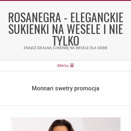
Skip
to
ROSANEGRA - ELEGANCKIE
content
SUKIENKI NA WESELE I NIE
TYLKO
ZNAJDŹ IDEALNĄ SUKIENKĘ NA WESELE DLA SIEBIE
Secondary
Menu
Navigation
Menu
Monnari swetry promocja