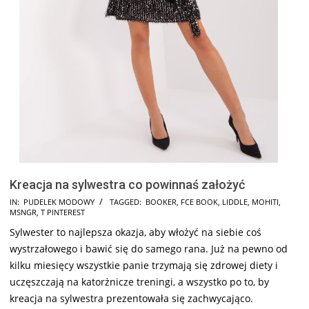
Kreacja na sylwestra co powinnaś założyć
2024-
IN:
PUDELEK MODOWY
TAGGED:
BOOKER
,
FCE BOOK
,
LIDDLE
,
MOHITI
,
MSNGR
,
T PINTEREST
12-
Sylwester to najlepsza okazja, aby włożyć na siebie coś
17
wystrzałowego i bawić się do samego rana. Już na pewno od
kilku miesięcy wszystkie panie trzymają się zdrowej diety i
uczęszczają na katorżnicze treningi, a wszystko po to, by
kreacja na sylwestra prezentowała się zachwycająco.