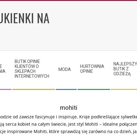
UKIENKI NA
BUTIK OPINIE
NAJLEPSZ
E
KLIENTÓW O
HURTOWNIA
BUTIK Z
MODA
NIA
SKLEPACH
OPINIE
ODZIEŻĄ
INTERNETOWYCH
mohiti
modzie od zawsze fascynuje i inspiruje. Kroje podkreślające sylwetk
ją serca kobiet na całym świecie, jest styl Mohiti – idealne połącz
je inspirowane Mohiti, które sprawdzą się zarówno na co dzień, ja