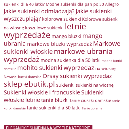
sukienki dl a 40 latki? Modne sukienki dla pań po 50 Allegro
Jakie sukienki odmładzają?
Jakie sukienki
wyszczuplają?
kolorowe sukienki
Kolorowe sukienki
letnie
na wiosnę
koszulowe sukienki
wyprzedaże
mango
mango bluzki
Markowe
ubrania
markowe bluzki wyprzedaż
markowe ubrania
sukienki włoskie
wyprzedaż
modna sukienka dla 50 latki
modne kurtki
mohito sukienki wyprzedaż
na wiosnę
damskie
Orsay sukienki wyprzedaż
Nowości kurtki damskie
sklep ebutik.pl
sukienki
sukienki na wiosnę
Sukienki włoskie i francuskie
Sukienki
włoskie letnie
tanie bluzki
tanie ciuszki damskie
tanie
tanie sukienki dla 50 latki
kurtki damskie
Tanie ubrania
ELEGANCKIE SUKIENKI NA WESELE KATEGORIE