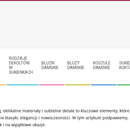
RODZAJE
Y
DEKOLTÓW
BLUZKI
BLUZY
KOSZULE
SUKIE
W
DAMSKIE
DAMSKIE
DAMSKIE
KOKT
SUKIENKACH
ę, delikatne materiały i subtelne detale to kluczowe elementy, które
enie klasyki, elegancji i nowoczesności. W tym artykule podpowiemy,
k i na wyjątkowe okazje.