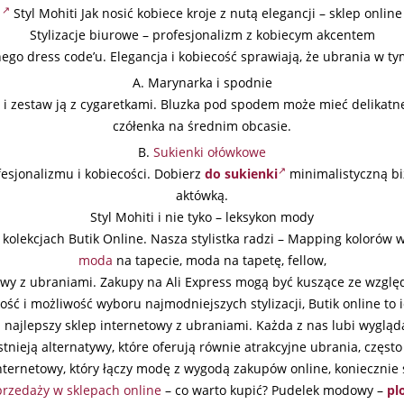
Styl Mohiti Jak nosić kobiece kroje z nutą elegancji – sklep online
Stylizacje biurowe – profesjonalizm z kobiecym akcentem
go dress code’u. Elegancja i kobiecość sprawiają, że ubrania w ty
A. Marynarka i spodnie
 zestaw ją z cygaretkami. Bluzka pod spodem może mieć delikatne
czółenka na średnim obcasie.
B.
Sukienki ołówkowe
esjonalizmu i kobiecości. Dobierz
do sukienki
minimalistyczną biż
aktówką.
Styl Mohiti i nie tyko – leksykon mody
lekcjach Butik Online. Nasza stylistka radzi – Mapping kolorów w 
moda
na tapecie, moda na tapetę, fellow,
towy z ubraniami. Zakupy na Ali Express mogą być kuszące ze wzglę
ość i możliwość wyboru najmodniejszych stylizacji, Butik online to id
najlepszy sklep internetowy z ubraniami. Każda z nas lubi wyglądać
tnieją alternatywy, które oferują równie atrakcyjne ubrania, częst
nternetowy, który łączy modę z wygodą zakupów online, koniecznie 
rzedaży w sklepach online
– co warto kupić? Pudelek modowy –
pl