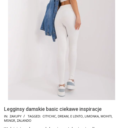
Legginsy damskie basic ciekawe inspiracje
2024-
IN:
ZAKUPY
TAGGED:
CITYCHIC
,
DREAM
,
E LENTO
,
LIMONKA
,
MOHITI
,
MSNGR
,
ZALANDO
12-