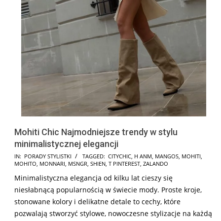
Mohiti Chic Najmodniejsze trendy w stylu
minimalistycznej elegancji
2024-
IN:
PORADY STYLISTKI
TAGGED:
CITYCHIC
,
H ANM
,
MANGOS
,
MOHITI
,
MOHITO
,
MONNARI
,
MSNGR
,
SHIEN
,
T PINTEREST
,
ZALANDO
12-
Minimalistyczna elegancja od kilku lat cieszy się
18
niesłabnącą popularnością w świecie mody. Proste kroje,
stonowane kolory i delikatne detale to cechy, które
pozwalają stworzyć stylowe, nowoczesne stylizacje na każdą