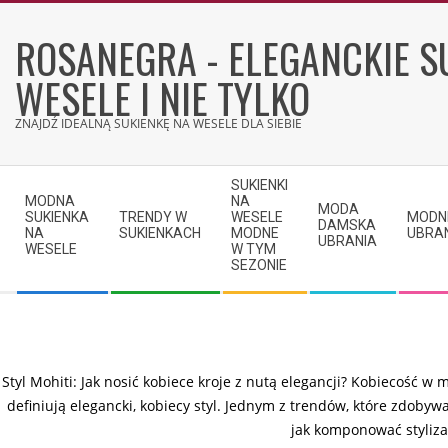
Skip
to
ROSANEGRA - ELEGANCKIE S
content
WESELE I NIE TYLKO
ZNAJDŹ IDEALNĄ SUKIENKĘ NA WESELE DLA SIEBIE
Secondary
SUKIENKI
Navigation
MODNA
NA
MODA
SUKIENKA
TRENDY W
WESELE
MODN
Menu
DAMSKA
NA
SUKIENKACH
MODNE
UBRA
UBRANIA
WESELE
W TYM
SEZONIE
Styl Mohiti: Jak nosić kobiece kroje z nutą elegancji? Kobiecość w 
definiują elegancki, kobiecy styl. Jednym z trendów, które zdobywa
jak komponować stylizac