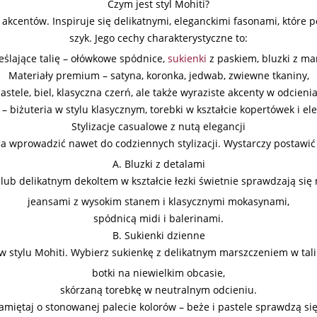
Czym jest styl Mohiti?
akcentów. Inspiruje się delikatnymi, eleganckimi fasonami, które po
szyk. Jego cechy charakterystyczne to:
eślające talię – ołówkowe spódnice,
sukienki
z paskiem, bluzki z ma
Materiały premium – satyna, koronka, jedwab, zwiewne tkaniny,
stele, biel, klasyczna czerń, ale także wyraziste akcenty w odcieni
– biżuteria w stylu klasycznym, torebki w kształcie kopertówek i el
Stylizacje casualowe z nutą elegancji
a wprowadzić nawet do codziennych stylizacji. Wystarczy postawić 
A. Bluzki z detalami
ub delikatnym dekoltem w kształcie łezki świetnie sprawdzają się n
jeansami z wysokim stanem i klasycznymi mokasynami,
spódnicą midi i balerinami.
B. Sukienki dzienne
 stylu Mohiti. Wybierz sukienkę z delikatnym marszczeniem w talii 
botki na niewielkim obcasie,
skórzaną torebkę w neutralnym odcieniu.
Pamiętaj o stonowanej palecie kolorów – beże i pastele sprawdzą się