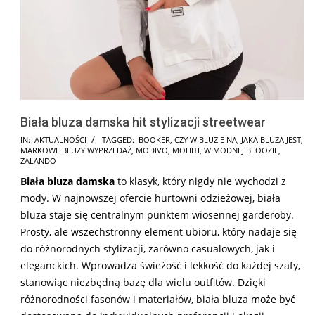
Biała bluza damska hit stylizacji streetwear
2024-
IN:
AKTUALNOŚCI
TAGGED:
BOOKER
,
CZY W BLUZIE NA
,
JAKA BLUZA JEST
,
MARKOWE BLUZY WYPRZEDAŻ
,
MODIVO
,
MOHITI
,
W MODNEJ BLOOZIE
,
12-
ZALANDO
17
Biała bluza damska
to klasyk, który nigdy nie wychodzi z
mody. W najnowszej ofercie hurtowni odzieżowej, biała
bluza staje się centralnym punktem wiosennej garderoby.
Prosty, ale wszechstronny element ubioru, który nadaje się
do różnorodnych stylizacji, zarówno casualowych, jak i
eleganckich. Wprowadza świeżość i lekkość do każdej szafy,
stanowiąc niezbędną bazę dla wielu outfitów. Dzięki
różnorodności fasonów i materiałów, biała bluza może być