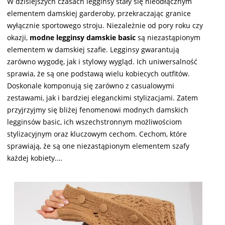
W dzisiejszych czasach legginsy stały się nieodłącznym
17
elementem damskiej garderoby, przekraczając granice
wyłącznie sportowego stroju. Niezależnie od pory roku czy
okazji,
modne legginsy damskie basic
są niezastąpionym
elementem w damskiej szafie. Legginsy gwarantują
zarówno wygodę, jak i stylowy wygląd. Ich uniwersalność
sprawia, że są one podstawą wielu kobiecych outfitów.
Doskonale komponują się zarówno z casualowymi
zestawami, jak i bardziej eleganckimi stylizacjami. Zatem
przyjrzyjmy się bliżej fenomenowi modnych damskich
legginsów basic, ich wszechstronnym możliwościom
stylizacyjnym oraz kluczowym cechom. Cechom, które
sprawiają, że są one niezastąpionym elementem szafy
każdej kobiety.…