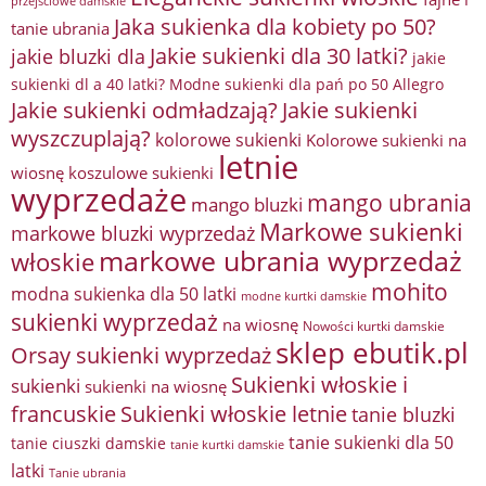
przejściowe damskie
Jaka sukienka dla kobiety po 50?
tanie ubrania
Jakie sukienki dla 30 latki?
jakie bluzki dla
jakie
sukienki dl a 40 latki? Modne sukienki dla pań po 50 Allegro
Jakie sukienki odmładzają?
Jakie sukienki
wyszczuplają?
kolorowe sukienki
Kolorowe sukienki na
letnie
wiosnę
koszulowe sukienki
wyprzedaże
mango ubrania
mango bluzki
Markowe sukienki
markowe bluzki wyprzedaż
markowe ubrania wyprzedaż
włoskie
mohito
modna sukienka dla 50 latki
modne kurtki damskie
sukienki wyprzedaż
na wiosnę
Nowości kurtki damskie
sklep ebutik.pl
Orsay sukienki wyprzedaż
Sukienki włoskie i
sukienki
sukienki na wiosnę
francuskie
Sukienki włoskie letnie
tanie bluzki
tanie sukienki dla 50
tanie ciuszki damskie
tanie kurtki damskie
latki
Tanie ubrania