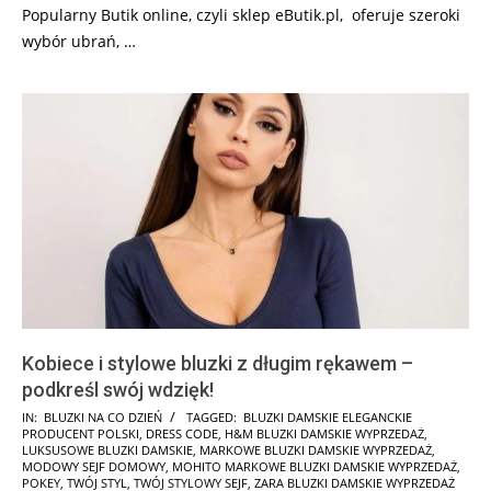
Popularny Butik online, czyli sklep eButik.pl, oferuje szeroki
wybór ubrań, …
Kobiece i stylowe bluzki z długim rękawem –
podkreśl swój wdzięk!
2025-
IN:
BLUZKI NA CO DZIEŃ
TAGGED:
BLUZKI DAMSKIE ELEGANCKIE
PRODUCENT POLSKI
,
DRESS CODE
,
H&M BLUZKI DAMSKIE WYPRZEDAŻ
,
01-
LUKSUSOWE BLUZKI DAMSKIE
,
MARKOWE BLUZKI DAMSKIE WYPRZEDAŻ
,
11
MODOWY SEJF DOMOWY
,
MOHITO MARKOWE BLUZKI DAMSKIE WYPRZEDAŻ
,
POKEY
,
TWÓJ STYL
,
TWÓJ STYLOWY SEJF
,
ZARA BLUZKI DAMSKIE WYPRZEDAŻ