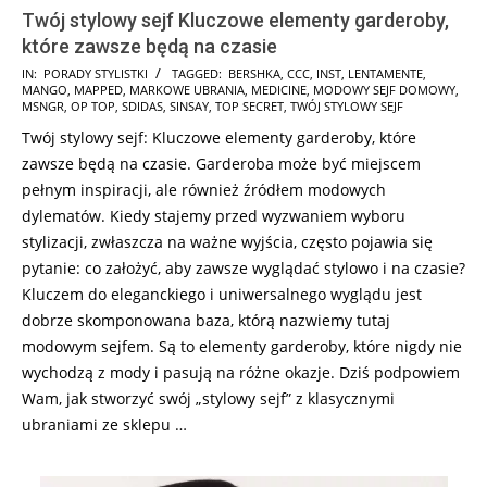
Twój stylowy sejf Kluczowe elementy garderoby,
które zawsze będą na czasie
2024-
IN:
PORADY STYLISTKI
TAGGED:
BERSHKA
,
CCC
,
INST
,
LENTAMENTE
,
MANGO
,
MAPPED
,
MARKOWE UBRANIA
,
MEDICINE
,
MODOWY SEJF DOMOWY
,
11-
MSNGR
,
OP TOP
,
SDIDAS
,
SINSAY
,
TOP SECRET
,
TWÓJ STYLOWY SEJF
07
Twój stylowy sejf: Kluczowe elementy garderoby, które
zawsze będą na czasie. Garderoba może być miejscem
pełnym inspiracji, ale również źródłem modowych
dylematów. Kiedy stajemy przed wyzwaniem wyboru
stylizacji, zwłaszcza na ważne wyjścia, często pojawia się
pytanie: co założyć, aby zawsze wyglądać stylowo i na czasie?
Kluczem do eleganckiego i uniwersalnego wyglądu jest
dobrze skomponowana baza, którą nazwiemy tutaj
modowym sejfem. Są to elementy garderoby, które nigdy nie
wychodzą z mody i pasują na różne okazje. Dziś podpowiem
Wam, jak stworzyć swój „stylowy sejf” z klasycznymi
ubraniami ze sklepu …