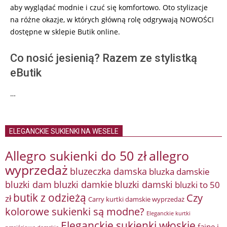
aby wyglądać modnie i czuć się komfortowo. Oto stylizacje
na różne okazje, w których główną rolę odgrywają NOWOŚCI
dostępne w sklepie Butik online.
Co nosić jesienią? Razem ze stylistką
eButik
…
ELEGANCKIE SUKIENKI NA WESELE
Allegro sukienki do 50 zł
allegro
wyprzedaż
bluzeczka damska
bluzka damskie
bluzki damkie
bluzki dam
bluzki damski
bluzki to 50
butik z odzieżą
Czy
zł
Carry kurtki damskie wyprzedaż
kolorowe sukienki są modne?
Eleganckie kurtki
Eleganckie sukienki włoskie
fajne i