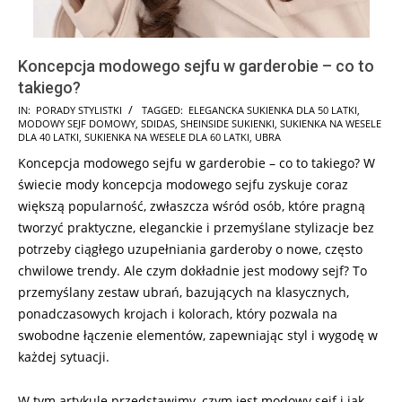
Koncepcja modowego sejfu w garderobie – co to
takiego?
2024-
IN:
PORADY STYLISTKI
TAGGED:
ELEGANCKA SUKIENKA DLA 50 LATKI
,
MODOWY SEJF DOMOWY
,
SDIDAS
,
SHEINSIDE SUKIENKI
,
SUKIENKA NA WESELE
11-
DLA 40 LATKI
,
SUKIENKA NA WESELE DLA 60 LATKI
,
UBRA
04
Koncepcja modowego sejfu w garderobie – co to takiego? W
świecie mody koncepcja modowego sejfu zyskuje coraz
większą popularność, zwłaszcza wśród osób, które pragną
tworzyć praktyczne, eleganckie i przemyślane stylizacje bez
potrzeby ciągłego uzupełniania garderoby o nowe, często
chwilowe trendy. Ale czym dokładnie jest modowy sejf? To
przemyślany zestaw ubrań, bazujących na klasycznych,
ponadczasowych krojach i kolorach, który pozwala na
swobodne łączenie elementów, zapewniając styl i wygodę w
każdej sytuacji.
W tym artykule przedstawimy, czym jest modowy sejf i jak