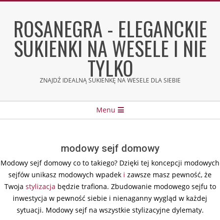
Skip
to
ROSANEGRA - ELEGANCKIE
content
SUKIENKI NA WESELE I NIE
TYLKO
ZNAJDŹ IDEALNĄ SUKIENKĘ NA WESELE DLA SIEBIE
Secondary
Menu
Navigation
Menu
modowy sejf domowy
Modowy sejf domowy co to takiego? Dzięki tej koncepcji modowych
sejfów unikasz modowych wpadek
i
zawsze masz pewność, że
Twoja
stylizacja
będzie trafiona. Zbudowanie modowego sejfu to
inwestycja w pewność siebie i nienaganny wygląd w każdej
sytuacji. Modowy sejf na wszystkie stylizacyjne dylematy.