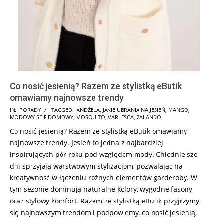
Co nosić jesienią? Razem ze stylistką eButik
omawiamy najnowsze trendy
2024-
IN:
PORADY
TAGGED:
ANDŻELA
,
JAKIE UBRANIA NA JESIEŃ
,
MANGO
,
MODOWY SEJF DOMOWY
,
MOSQUITO
,
VARLESCA
,
ZALANDO
10-
Co nosić jesienią? Razem ze stylistką eButik omawiamy
24
najnowsze trendy. Jesień to jedna z najbardziej
inspirujących pór roku pod względem mody. Chłodniejsze
dni sprzyjają warstwowym stylizacjom, pozwalając na
kreatywność w łączeniu różnych elementów garderoby. W
tym sezonie dominują naturalne kolory, wygodne fasony
oraz stylowy komfort. Razem ze stylistką eButik przyjrzymy
się najnowszym trendom i podpowiemy, co nosić jesienią,