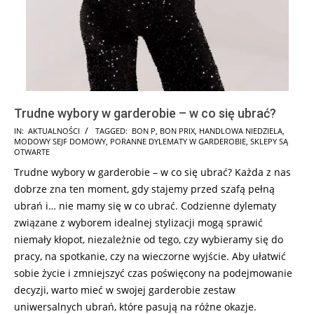
Trudne wybory w garderobie – w co się ubrać?
2026-
IN:
AKTUALNOŚCI
TAGGED:
BON P
,
BON PRIX
,
HANDLOWA NIEDZIELA
,
MODOWY SEJF DOMOWY
,
PORANNE DYLEMATY W GARDEROBIE
,
SKLEPY SĄ
02-
OTWARTE
06
Trudne wybory w garderobie – w co się ubrać? Każda z nas
dobrze zna ten moment, gdy stajemy przed szafą pełną
ubrań i… nie mamy się w co ubrać. Codzienne dylematy
związane z wyborem idealnej stylizacji mogą sprawić
niemały kłopot, niezależnie od tego, czy wybieramy się do
pracy, na spotkanie, czy na wieczorne wyjście. Aby ułatwić
sobie życie i zmniejszyć czas poświęcony na podejmowanie
decyzji, warto mieć w swojej garderobie zestaw
uniwersalnych ubrań, które pasują na różne okazje.