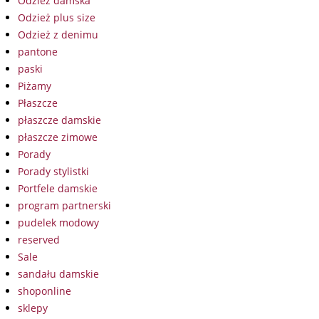
Odzież damska
Odzież plus size
Odzież z denimu
pantone
paski
Piżamy
Płaszcze
płaszcze damskie
płaszcze zimowe
Porady
Porady stylistki
Portfele damskie
program partnerski
pudelek modowy
reserved
Sale
sandału damskie
shoponline
sklepy