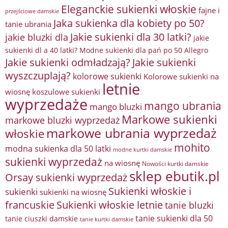
Eleganckie sukienki włoskie
fajne i
przejściowe damskie
Jaka sukienka dla kobiety po 50?
tanie ubrania
Jakie sukienki dla 30 latki?
jakie bluzki dla
jakie
sukienki dl a 40 latki? Modne sukienki dla pań po 50 Allegro
Jakie sukienki odmładzają?
Jakie sukienki
wyszczuplają?
kolorowe sukienki
Kolorowe sukienki na
letnie
wiosnę
koszulowe sukienki
wyprzedaże
mango ubrania
mango bluzki
Markowe sukienki
markowe bluzki wyprzedaż
markowe ubrania wyprzedaż
włoskie
mohito
modna sukienka dla 50 latki
modne kurtki damskie
sukienki wyprzedaż
na wiosnę
Nowości kurtki damskie
sklep ebutik.pl
Orsay sukienki wyprzedaż
Sukienki włoskie i
sukienki
sukienki na wiosnę
francuskie
Sukienki włoskie letnie
tanie bluzki
tanie sukienki dla 50
tanie ciuszki damskie
tanie kurtki damskie