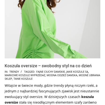
Koszula oversize – swobodny styl na co dzień
2025-
IN:
TRENDY
TAGGED:
FAJNE CIUCHY DAMSKIE
,
JAKIE KOSZULE SĄ
,
MARKOWE KOSZULE WYPRZEDAŻ
,
MODNA ODZIEŻ DAMSKA
,
MODNE UBRANIA
05-
SKLEP
,
TANIE KOSZULE
29
Witajcie w świecie mody, gdzie trendy płyną niczym rzeki, a
jednym z najbardziej fascynujących zjawisk jest nieustannie
ewoluujący styl oversize. W dzisiejszych czasach
koszula
oversize
stała się nieodłącznym elementem szafy zarówno