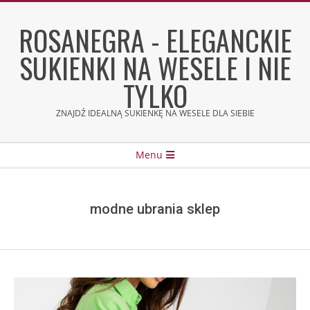
Skip
to
ROSANEGRA - ELEGANCKIE
content
SUKIENKI NA WESELE I NIE
TYLKO
ZNAJDŹ IDEALNĄ SUKIENKĘ NA WESELE DLA SIEBIE
Secondary
Menu
Navigation
Menu
modne ubrania sklep