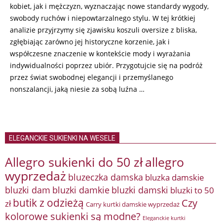
kobiet, jak i mężczyzn, wyznaczając nowe standardy wygody,
swobody ruchów i niepowtarzalnego stylu. W tej krótkiej
analizie przyjrzymy się zjawisku koszuli oversize z bliska,
zgłębiając zarówno jej historyczne korzenie, jak i
współczesne znaczenie w kontekście mody i wyrażania
indywidualności poprzez ubiór. Przygotujcie się na podróż
przez świat swobodnej elegancji i przemyślanego
nonszalancji, jaką niesie za sobą luźna …
ELEGANCKIE SUKIENKI NA WESELE
Allegro sukienki do 50 zł
allegro
wyprzedaż
bluzeczka damska
bluzka damskie
bluzki damkie
bluzki dam
bluzki damski
bluzki to 50
butik z odzieżą
Czy
zł
Carry kurtki damskie wyprzedaż
kolorowe sukienki są modne?
Eleganckie kurtki