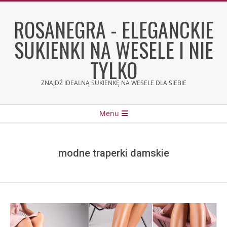
Skip
to
ROSANEGRA - ELEGANCKIE
content
SUKIENKI NA WESELE I NIE
TYLKO
ZNAJDŹ IDEALNĄ SUKIENKĘ NA WESELE DLA SIEBIE
Secondary
Menu
Navigation
Menu
modne traperki damskie