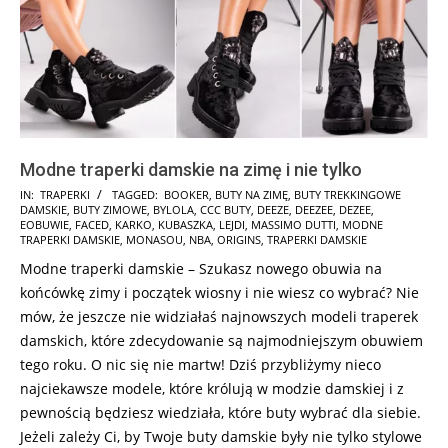
Modne traperki damskie na zimę i nie tylko
2025-
IN:
TRAPERKI
TAGGED:
BOOKER
,
BUTY NA ZIMĘ
,
BUTY TREKKINGOWE
DAMSKIE
,
BUTY ZIMOWE
,
BYLOLA
,
CCC BUTY
,
DEEZE
,
DEEZEE
,
DEZEE
,
01-
EOBUWIE
,
FACED
,
KARKO
,
KUBASZKA
,
LEJDI
,
MASSIMO DUTTI
,
MODNE
13
TRAPERKI DAMSKIE
,
MONASOU
,
NBA
,
ORIGINS
,
TRAPERKI DAMSKIE
Modne traperki damskie – Szukasz nowego obuwia na
końcówkę zimy i początek wiosny i nie wiesz co wybrać? Nie
mów, że jeszcze nie widziałaś najnowszych modeli traperek
damskich, które zdecydowanie są najmodniejszym obuwiem
tego roku. O nic się nie martw! Dziś przybliżymy nieco
najciekawsze modele, które królują w modzie damskiej i z
pewnością będziesz wiedziała, które buty wybrać dla siebie.
Jeżeli zależy Ci, by Twoje buty damskie były nie tylko stylowe