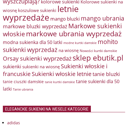
wyszczuplają?
kolorowe sukienki
Kolorowe sukienki na
letnie
wiosnę
koszulowe sukienki
wyprzedaże
mango ubrania
mango bluzki
Markowe sukienki
markowe bluzki wyprzedaż
markowe ubrania wyprzedaż
włoskie
mohito
modna sukienka dla 50 latki
modne kurtki damskie
sukienki wyprzedaż
na wiosnę
Nowości kurtki damskie
sklep ebutik.pl
Orsay sukienki wyprzedaż
Sukienki włoskie i
sukienki
sukienki na wiosnę
francuskie
Sukienki włoskie letnie
tanie bluzki
tanie sukienki dla 50
tanie ciuszki damskie
tanie kurtki damskie
latki
Tanie ubrania
ELEGANCKIE SUKIENKI NA WESELE KATEGORIE
adidas