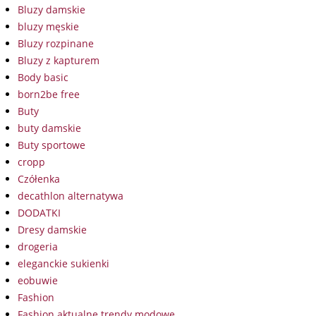
Bluzy damskie
bluzy męskie
Bluzy rozpinane
Bluzy z kapturem
Body basic
born2be free
Buty
buty damskie
Buty sportowe
cropp
Czółenka
decathlon alternatywa
DODATKI
Dresy damskie
drogeria
eleganckie sukienki
eobuwie
Fashion
Fashion aktualne trendy modowe