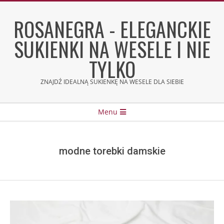
Skip
to
ROSANEGRA - ELEGANCKIE
content
SUKIENKI NA WESELE I NIE
TYLKO
ZNAJDŹ IDEALNĄ SUKIENKĘ NA WESELE DLA SIEBIE
Secondary
Menu
Navigation
Menu
modne torebki damskie