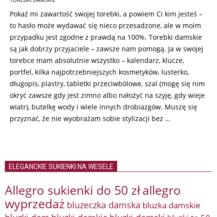
25
Pokaż mi zawartość swojej torebki, a powiem Ci kim jesteś –
to hasło może wydawać się nieco przesadzone, ale w moim
przypadku jest zgodne z prawdą na 100%. Torebki damskie
są jak dobrzy przyjaciele – zawsze nam pomogą. Ja w swojej
torebce mam absolutnie wszystko – kalendarz, klucze,
portfel, kilka najpotrzebniejszych kosmetyków, lusterko,
długopis, plastry, tabletki przeciwbólowe, szal (mogę się nim
okryć zawsze gdy jest zimno albo nałożyć na szyję, gdy wieje
wiatr), butelkę wody i wiele innych drobiazgów. Muszę się
przyznać, że nie wyobrażam sobie stylizacji bez …
ELEGANCKIE SUKIENKI NA WESELE
Allegro sukienki do 50 zł
allegro
wyprzedaż
bluzeczka damska
bluzka damskie