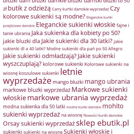
bluzki damkie
bluzki dam
bluzki damski
bluzki to 50
butik z odzieżą
Czy
zł
Carry kurtki damskie wyprzedaż
kolorowe sukienki są modne?
Eleganckie kurtki
Eleganckie sukienki włoskie
fajne i
przejściowe damskie
Jaka sukienka dla kobiety po 50?
tanie ubrania
Jakie sukienki dla 30 latki?
jakie bluzki dla
jakie
sukienki dl a 40 latki? Modne sukienki dla pań po 50 Allegro
Jakie sukienki odmładzają?
Jakie sukienki
wyszczuplają?
kolorowe sukienki
Kolorowe sukienki na
letnie
wiosnę
koszulowe sukienki
wyprzedaże
mango ubrania
mango bluzki
Markowe sukienki
markowe bluzki wyprzedaż
markowe ubrania wyprzedaż
włoskie
mohito
modna sukienka dla 50 latki
modne kurtki damskie
sukienki wyprzedaż
na wiosnę
Nowości kurtki damskie
sklep ebutik.pl
Orsay sukienki wyprzedaż
Sukienki włoskie i
sukienki
sukienki na wiosnę