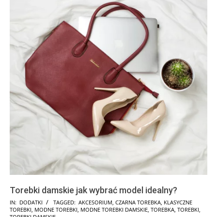
Torebki damskie jak wybrać model idealny?
2024-
IN:
DODATKI
TAGGED:
AKCESORIUM
,
CZARNA TOREBKA
,
KLASYCZNE
TOREBKI
,
MODNE TOREBKI
,
MODNE TOREBKI DAMSKIE
,
TOREBKA
,
TOREBKI
,
09-
TOREBKI DAMSKIE